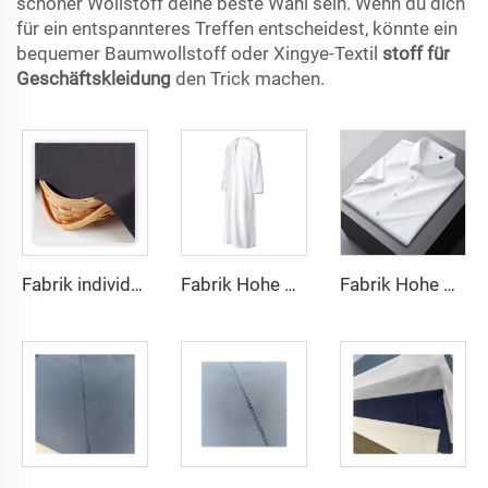
schöner Wollstoff deine beste Wahl sein. Wenn du dich
für ein entspannteres Treffen entscheidest, könnte ein
bequemer Baumwollstoff oder Xingye-Textil
stoff für
Geschäftskleidung
den Trick machen.
Fabrik individueller leichten TR-Stoff fühlt sich bequem an, Mittlerer Osten in verschiedenen Farben einfaches Twill-Hemd-Roben
Fabrik Hohe Qualität TR Twill-Stoff Mittlerer Osten Männer Robe Set Hemd-Stoff leichtes Gewicht
Fabrik Hohe Qualität TR Twill-Einfarbig Stoff Mittlerer Osten Männer Robe Set Hemd-Stoff leichtes Gewicht