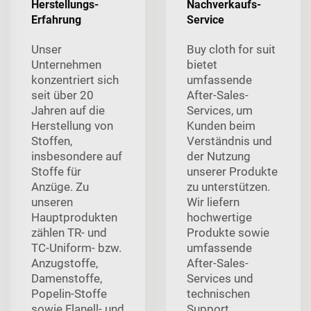
Herstellungs-
Nachverkaufs-
Erfahrung
Service
Unser
Buy cloth for suit
Unternehmen
bietet
konzentriert sich
umfassende
seit über 20
After-Sales-
Jahren auf die
Services, um
Herstellung von
Kunden beim
Stoffen,
Verständnis und
insbesondere auf
der Nutzung
Stoffe für
unserer Produkte
Anzüge. Zu
zu unterstützen.
unseren
Wir liefern
Hauptprodukten
hochwertige
zählen TR- und
Produkte sowie
TC-Uniform- bzw.
umfassende
Anzugstoffe,
After-Sales-
Damenstoffe,
Services und
Popelin-Stoffe
technischen
sowie Flanell- und
Support.