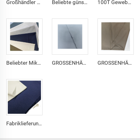
Großhändler günstige Mikrofasermaterialien für arabischen Thobe für Männer Polyester Toyobo-Stoff Hemd Arabischer Thobe
Beliebte günstige arabischer Thobe-Stoff für Arba-Thobe Hemd-Hose-Stoff Polyester Toyobo-Stoff Micro-Fiber
100T Gewebe Flach micro-faser Polyester Stoff Toyobo Arabischer Thobe-Stoff
Beliebter Mikrofaser arabischer Thobe-Stoff für Herren, gesponnener Polyesterstoff, Toyobo-Stoff, Hemd, arabischer Thobe
GROSSENHÄNDLER Mikrofaser-Stoff für Herren, gesponnener Polyesterstoff, Toyobo-Stoff, Hemd, arabischer Thobe
GROSSENHÄNDLER arabischer Thobe-Stoff für Herren, gesponnener Polyesterstoff, Toyobo-Stoff, Hemd, arabischer Thobe
Fabriklieferung 65% Polyester 35% Baumwolle für Futter von Jeans, einfaches TC-TWILL gefärbter Stoff für Arbeitskleidung