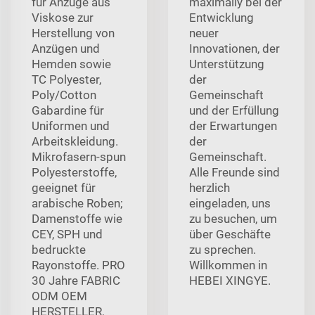
für Anzüge aus
maximally bei der
Viskose zur
Entwicklung
Herstellung von
neuer
Anzügen und
Innovationen, der
Hemden sowie
Unterstützung
TC Polyester,
der
Poly/Cotton
Gemeinschaft
Gabardine für
und der Erfüllung
Uniformen und
der Erwartungen
Arbeitskleidung.
der
Mikrofasern-spun
Gemeinschaft.
Polyesterstoffe,
Alle Freunde sind
geeignet für
herzlich
arabische Roben;
eingeladen, uns
Damenstoffe wie
zu besuchen, um
CEY, SPH und
über Geschäfte
bedruckte
zu sprechen.
Rayonstoffe. PRO
Willkommen in
30 Jahre FABRIC
HEBEI XINGYE.
ODM OEM
HERSTELLER,