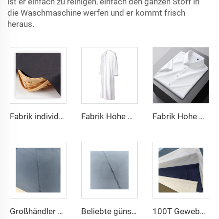
ist er einfach zu reinigen, einfach den ganzen Stoff in
die Waschmaschine werfen und er kommt frisch
heraus.
Fabrik individueller leichten TR-Stoff fühlt sich bequem an, Mittlerer Osten in verschiedenen Farben einfaches Twill-Hemd-Roben
Fabrik Hohe Qualität TR Twill-Stoff Mittlerer Osten Männer Robe Set Hemd-Stoff leichtes Gewicht
Fabrik Hohe Qualität TR Twill-Einfarbig Stoff Mittlerer Osten Männer Robe Set Hemd-Stoff leichtes Gewicht
Großhändler günstige Mikrofasermaterialien für arabischen Thobe für Männer Polyester Toyobo-Stoff Hemd Arabischer Thobe
Beliebte günstige arabischer Thobe-Stoff für Arba-Thobe Hemd-Hose-Stoff Polyester Toyobo-Stoff Micro-Fiber
100T Gewebe Flach micro-faser Polyester Stoff Toyobo Arabischer Thobe-Stoff