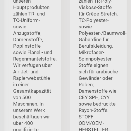
unseren
zählen TR-Poly-
Hauptprodukten
Viskose-Stoffe
zählen TR- und
für Crêpe-Stretch,
TC-Uniform-
TC-Polyester-
sowie
sowie
Anzugstoffe,
Polyester-/Baumwoll-
Damenstoffe,
Gabardine für
Poplinstoffe
Berufskleidung.
sowie Flanell- und
Mikrofaser-
Regenmantelstoffe.
Spinnpolyester-
Wir verfügen über
Stoffe eignen
Air-Jet- und
sich für arabische
Rapierwebstühle
Gewänder oder
in einer
Roben;
Gesamtkapazität
Damenstoffe wie
von 500
CEY SPH, CYY
Maschinen. In
sowie bedruckte
unserem Werk
Rayon-Stoffe.
beschäftigen wir
STOFF-
über 400
ODM/OEM-
qualifizierte
HERSTELLER