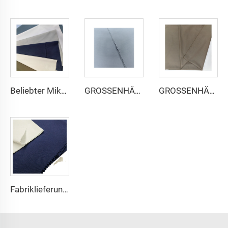
Beliebter Mikrofaser arabischer Thobe-Stoff für Herren, gesponnener Polyesterstoff, Toyobo-Stoff, Hemd, arabischer Thobe
GROSSENHÄNDLER Mikrofaser-Stoff für Herren, gesponnener Polyesterstoff, Toyobo-Stoff, Hemd, arabischer Thobe
GROSSENHÄNDLER arabischer Thobe-Stoff für Herren, gesponnener Polyesterstoff, Toyobo-Stoff, Hemd, arabischer Thobe
Fabriklieferung 65% Polyester 35% Baumwolle für Futter von Jeans, einfaches TC-TWILL gefärbter Stoff für Arbeitskleidung