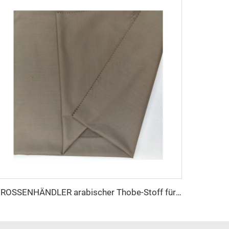
GROSSENHÄNDLER arabischer Thobe-Stoff für Herren, gesponnener Polyesterstoff, Toyobo-Stoff, Hemd, arabischer Thobe