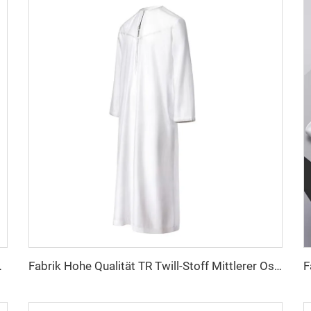
n Farben einfaches Twill-Hemd-Roben
Fabrik Hohe Qualität TR Twill-Stoff Mittlerer Osten Männer Robe Set Hemd-Stoff leichtes Gewicht