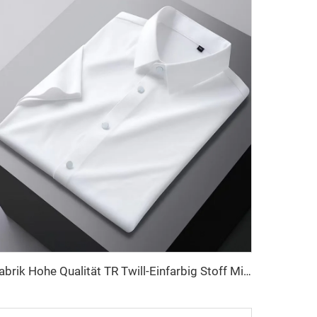
Fabrik Hohe Qualität TR Twill-Einfarbig Stoff Mittlerer Osten Männer Robe Set Hemd-Stoff leichtes Gewicht