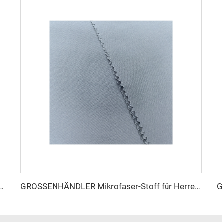
Thobe-Stoff für Herren, gesponnener Polyesterstoff, Toyobo-Stoff, Hemd, arabischer Thobe
GROSSENHÄNDLER Mikrofaser-Stoff für Herren, gesponnener Polyesterstoff, Toyobo-Stoff, Hemd, arabischer Thobe