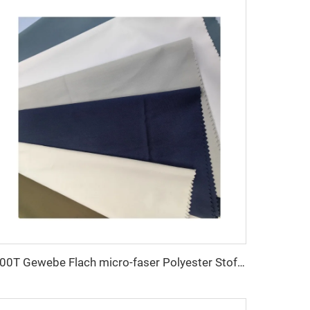
100T Gewebe Flach micro-faser Polyester Stoff Toyobo Arabischer Thobe-Stoff