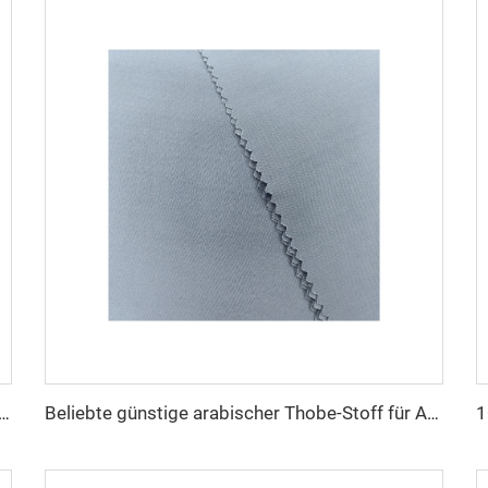
Mikrofasermaterialien für arabischen Thobe für Männer Polyester Toyobo-Stoff Hemd Arabischer Thobe
Beliebte günstige arabischer Thobe-Stoff für Arba-Thobe Hemd-Hose-Stoff Polyester Toyobo-Stoff Micro-Fiber