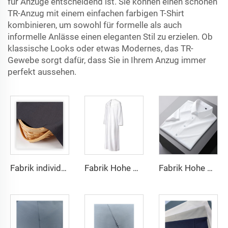
für Anzüge entscheidend ist. Sie können einen schönen
TR-Anzug mit einem einfachen farbigen T-Shirt
kombinieren, um sowohl für formelle als auch
informelle Anlässe einen eleganten Stil zu erzielen. Ob
klassische Looks oder etwas Modernes, das TR-
Gewebe sorgt dafür, dass Sie in Ihrem Anzug immer
perfekt aussehen.
Fabrik individueller leichten TR-Stoff fühlt sich bequem an, Mittlerer Osten in verschiedenen Farben einfaches Twill-Hemd-Roben
Fabrik Hohe Qualität TR Twill-Stoff Mittlerer Osten Männer Robe Set Hemd-Stoff leichtes Gewicht
Fabrik Hohe Qualität TR Twill-Einfarbig Stoff Mittlerer Osten Männer Robe Set Hemd-Stoff leichtes Gewicht