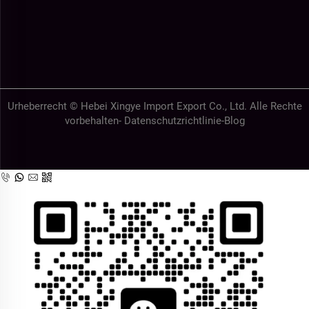
Urheberrecht © Hebei Xingye Import Export Co., Ltd. Alle Rechte
vorbehalten-
Datenschutzrichtlinie
-
Blog