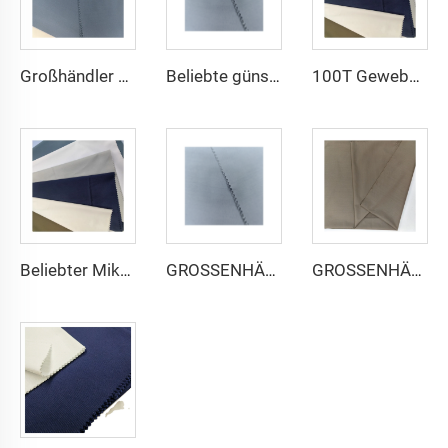
Großhändler günstige Mikrofasermaterialien für arabischen Thobe für Männer Polyester Toyobo-Stoff Hemd Arabischer Thobe
Beliebte günstige arabischer Thobe-Stoff für Arba-Thobe Hemd-Hose-Stoff Polyester Toyobo-Stoff Micro-Fiber
100T Gewebe Flach micro-faser Polyester Stoff Toyobo Arabischer Thobe-Stoff
Beliebter Mikrofaser arabischer Thobe-Stoff für Herren, gesponnener Polyesterstoff, Toyobo-Stoff, Hemd, arabischer Thobe
GROSSENHÄNDLER Mikrofaser-Stoff für Herren, gesponnener Polyesterstoff, Toyobo-Stoff, Hemd, arabischer Thobe
GROSSENHÄNDLER arabischer Thobe-Stoff für Herren, gesponnener Polyesterstoff, Toyobo-Stoff, Hemd, arabischer Thobe