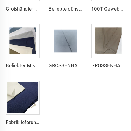
Großhändler günstige Mikrofasermaterialien für arabischen Thobe für Männer Polyester Toyobo-Stoff Hemd Arabischer Thobe
Beliebte günstige arabischer Thobe-Stoff für Arba-Thobe Hemd-Hose-Stoff Polyester Toyobo-Stoff Micro-Fiber
100T Gewebe Flach micro-faser Polyester Stoff Toyobo Arabischer Thobe-Stoff
Beliebter Mikrofaser arabischer Thobe-Stoff für Herren, gesponnener Polyesterstoff, Toyobo-Stoff, Hemd, arabischer Thobe
GROSSENHÄNDLER Mikrofaser-Stoff für Herren, gesponnener Polyesterstoff, Toyobo-Stoff, Hemd, arabischer Thobe
GROSSENHÄNDLER arabischer Thobe-Stoff für Herren, gesponnener Polyesterstoff, Toyobo-Stoff, Hemd, arabischer Thobe
Fabriklieferung 65% Polyester 35% Baumwolle für Futter von Jeans, einfaches TC-TWILL gefärbter Stoff für Arbeitskleidung