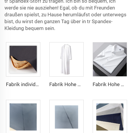
tr Spandex-Stoff zu tragen. Ich bin so bequem, ich
werde sie nie ausziehen! Egal, ob du mit Freunden
draußen spielst, zu Hause herumläufst oder unterwegs
bist, du wirst den ganzen Tag über in tr Spandex-
Kleidung bequem sein.
Fabrik individueller leichten TR-Stoff fühlt sich bequem an, Mittlerer Osten in verschiedenen Farben einfaches Twill-Hemd-Roben
Fabrik Hohe Qualität TR Twill-Stoff Mittlerer Osten Männer Robe Set Hemd-Stoff leichtes Gewicht
Fabrik Hohe Qualität TR Twill-Einfarbig Stoff Mittlerer Osten Männer Robe Set Hemd-Stoff leichtes Gewicht