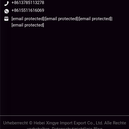
+8613785113278
+8615511616069
[email protected]
|
[email protected]
|
[email protected]
|
[email protected]
Urheberrecht © Hebei Xingye Import Export Co., Ltd. Alle Rechte
vorbehalten-
Datenschutzrichtlinie
-
Blog