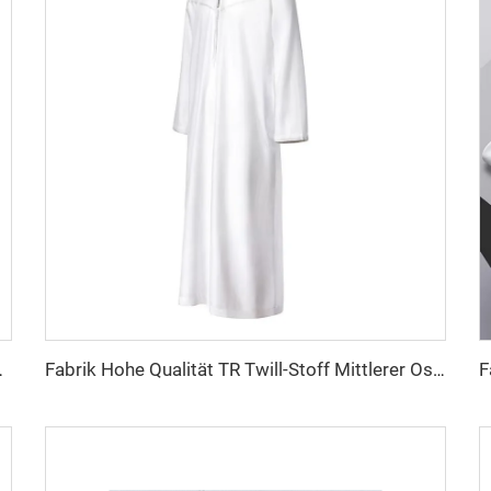
n Farben einfaches Twill-Hemd-Roben
Fabrik Hohe Qualität TR Twill-Stoff Mittlerer Osten Männer Robe Set Hemd-Stoff leichtes Gewicht