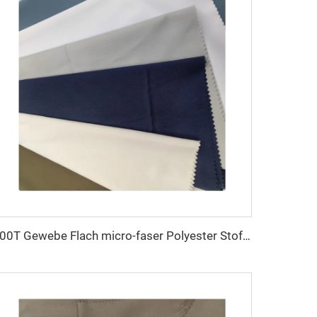
100T Gewebe Flach micro-faser Polyester Stoff Toyobo Arabischer Thobe-Stoff