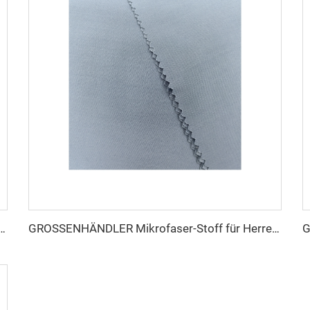
Thobe-Stoff für Herren, gesponnener Polyesterstoff, Toyobo-Stoff, Hemd, arabischer Thobe
GROSSENHÄNDLER Mikrofaser-Stoff für Herren, gesponnener Polyesterstoff, Toyobo-Stoff, Hemd, arabischer Thobe