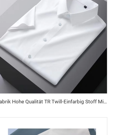
Fabrik Hohe Qualität TR Twill-Einfarbig Stoff Mittlerer Osten Männer Robe Set Hemd-Stoff leichtes Gewicht