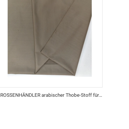
GROSSENHÄNDLER arabischer Thobe-Stoff für Herren, gesponnener Polyesterstoff, Toyobo-Stoff, Hemd, arabischer Thobe