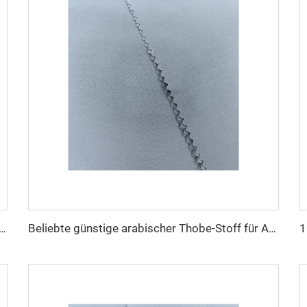
Mikrofasermaterialien für arabischen Thobe für Männer Polyester Toyobo-Stoff Hemd Arabischer Thobe
Beliebte günstige arabischer Thobe-Stoff für Arba-Thobe Hemd-Hose-Stoff Polyester Toyobo-Stoff Micro-Fiber