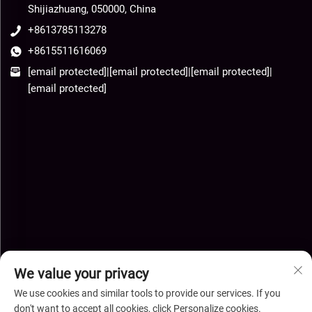
Shijiazhuang, 050000, China
+8613785113278
+8615511616069
[email protected]
|
[email protected]
|
[email protected]
|
[email protected]
We value your privacy
We use cookies and similar tools to provide our services. If you
don't want to accept all cookies, click Personalize cookies.