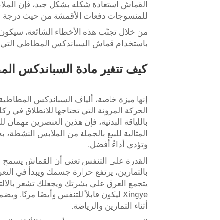
للمنسوجات دفعات الأقمشة من حيث درجة المط
من خلال تجنّب هذه الأخطاء الشائعة، سيكون 
باستخدام قماش السباندكس المطاطي التي تدوم طويلاً. شركة Xingye
كيف تتغير مادة السباندكس ال
إنها ميزة خاصة، ألياف السباندكس المطاطية:
الحركة المرونة التي تحتاجها للانطلاق في ر
المثالية للبيع بالجملة من الملابس النشطة، ب
وتؤدي أداءً أفضل.
القدرة على التنفس تعني أن القماش يسمح بمر
بالتمارين، يرتفع حرارة جسمك ويبدأ في التعر
يتجمع العرق على بشرتك ويجعلك تشعر بالا
Xingye ليكون قابلاً للتنفس وأيضًا مرنً
أثناء التمارين والرياضة.