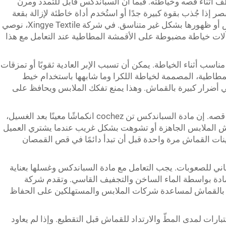
ف أثناء قصه وخياطته. فبما أن السباندكس قابل للتمدد ومرن
صر إذا جُذب بقوة كبيرة جدًا أو استُخدم أداة خاطئة لإزالة بقعة
عنيدة. وقد يؤدي ذلك إلى تغيّر مقاس الملابس أو ظهورها بشكل غير متناسق. في شركة Xingye Textile، نوصي
وآلات خياطة مضبوطة على الأقمشة المطاطية عند التعامل مع هذا
اسب أثناء الخياطة. يمكن أن تسبب الإبر العادية ثقوبًا أو تمزقات
مطاطية، المصممة لخياطة اللكرا وما شابهها باستخدام خيط
في أضرار كبيرة بالقماش. وهذا يمنع تفكك الملابس ويحافظ على
كثيرًا ما يتم تجاهل غسل القماش مسبقًا قبل قصه. إن مادة السباندكس تن cochez انكماشًا معينًا بعد الغسيل،
مش الملابس الجاهزة أو تشوهت بشكل غريب عندما يشتري العميل
نات القماش مرة واحدة قبل أن تبدأ دائمًا في قص القمصان
ثاني للصعوبات. يجب التعامل مع مادة السباندكس وغسلها بعناية
لمادة بواسطة الماء الساخن والتجفيف القاسي. وتقدم شركة
ناية بالقماش لمساعدة شركات الملابس والمستهلكين على الحفاظ
تبارات لمدى المطّ والارتداد للقماش قبل التقطيع. وإذا لم يعاود