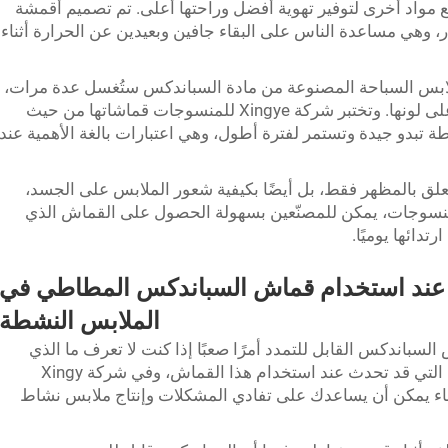
مواد أخرى لتوفير تهوية أفضل وراحتها أعلى. تم تصميم أقمشة
 الاعتبار، وهي مساعدة الناس على البقاء جافين وبعيدين عن الحرارة أثناء
 فملابس السباحة المصنوعة من مادة السباندكس ستُغسل عدة مرات،
ولذلك يجب أن تحافظ القماشة على قوتها وعلى لونها. وتختبر شركة Xingye للمنسوجات قماشاتها من حيث
ة تبدو جيدة وتستمر لفترة أطول، وهي اعتبارات بالغة الأهمية عند
لق بالمظهر فقط، بل أيضًا بكيفية شعور الملابس على الجسد،
ا ومتانتها. وبمساعدة شركة Xingye للمنسوجات، يمكن للمصنّعين بسهولة الحصول على القماش الذي
دائها يوميًا.
ة عند استخدام قماش السباندكس المطاطي في
الملابس النشطة
باندكس القابل للتمدد أمرًا صعبًا إذا كنت لا تعرف ما الذي
يجب تجنبه. نحن ندرك أن هناك بعض الأخطاء التي قد تحدث عند استخدام هذا القماش، وفي شركة Xingy
هذه الأخطاء يمكن أن يساعدك على تفادي المشكلات وإنتاج ملابس نشاط