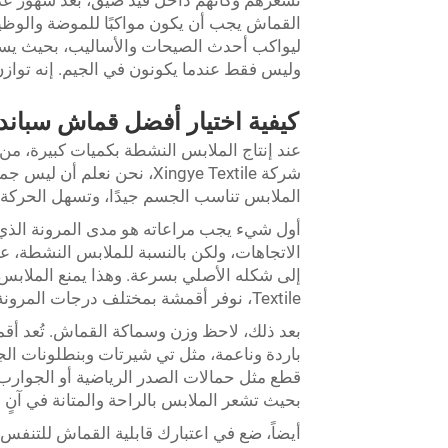
القماش يجب أن يكون مواكبًا للموضة والوظ
ليواكب أحدث الصيحات والأساليب، بحيث يستط
وليس فقط عندما يكونون في الجيم. إنه توازن را
كيفية اختيار أفضل قماش سباند
عند إنتاج الملابس النشطة بكميات كبيرة، 
شركة Xingye Textile، نحن 
الملابس تناسب الجسم جيدًا، وتسهل الحركة، و
أول شيء يجب مراعاته هو مدى المرونة الذي ت
الاتجاهات، ولكن بالنسبة للملابس النشطة، عا
Textile، نوفر أقمشة بمختلف درجات المرونة حتى تتمكن من العثور على القماش المثالي الذي يكمل تصميمك.
بعد ذلك، لاحظ وزن وسماكة القماش. تُعد أق
باردة وناعمة، مثل تي شيرتات وبنطلونات الج
قطع مثل حمالات الصدر الرياضية أو الجوارب ا
بحيث تشعر الملابس بالراحة والمتانة في آنٍ 
أيضاً، ضع في اعتبارك قابلية القماش للتنفس. 