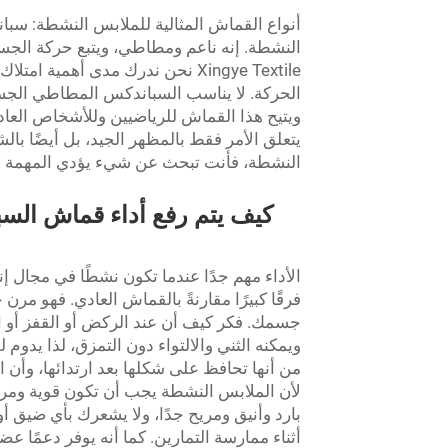
أنواع القماش المثالية للملابس النشطة: سب
النشطة. إنه ناعم ومطاطي، ويتبع حركة الجس
Xingye Textile نحن ندرك مدى أهم
الحركة. لا يناسب السباندكس المطاطي الجسم
ويتيح هذا القماش للرياضيين وللأشخاص العادي
يتعلق الأمر فقط بالمظهر الجيد، بل أيضًا بالشع
النشطة، فأنت تبحث عن شيء يؤدي المهمة نيا
كيف يتم رفع أداء قماش الس
الأداء مهم جدًا عندما تكون نشطًا في مجال 
فرقًا كبيرًا مقارنةً بالقماش العادي. فهو مر
جسمك. فكر كيف أن عند الركض أو القفز أو الت
من أنها تحافظ على شكلها بعد ارتدائها، وأن ال
لأن الملابس النشطة يجب أن تكون قوية وم
بارد وأنيق ومريح جدًا، ولا يشعرك بأي ضيق أو
أثناء ممارسة التمارين. كما أنه يوفر دعمًا ع