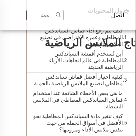
جدول المحتويات
اتصل
كيف يتم رفع أداء قماش السباندكس
المطاطي وعمره الافتراضي في تصنيع
اج الملابس الرياضية
الملابس النشطة
أين تُستخدم أقمشة السباندكس
المطاطية في عالم اتجاهات الأزياء
الرياضية الحديثة
كيفية اختيار أفضل قماش سباندكس
مطاطي لتصنيع الملابس الرياضية بالجملة
ما هي بعض الأخطاء الشائعة عند استخدام
قماش السباندكس المطاطي في الملابس
النشطة
كيف تتغير مادة السباندكس المطاطية نحو
الأفضل في أسواق الجملة من حيث
تنفس ملابس الأداء ومرونتها؟