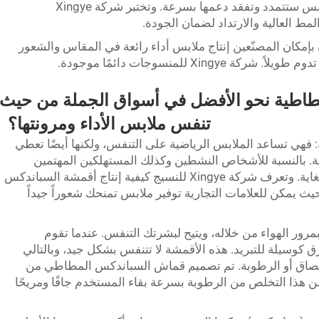
القماش استعادة شكله بشكل جيد، فإن الملابس ستتمدد وتفقد دعمها بسرعة. وتختبر شركة Xingye
 العالية والارتداد لضمان الجودة.
بإمكان المصنّعين إنتاج ملابس أداء رائعة في المقاس والشعور
 للمنسوجات دائمًا موجودة.
مطاطية نحو الأفضل في أسواق الجملة من حيث
تنفس ملابس الأداء ومرونتها؟
 فهي تساعد الملابس الرياضية على التنفس، ولكنها أيضًا تعطي
كلة. بالنسبة للأشخاص النشطين وكذلك المستهلكين المهتمين
باللياقة البدنية، فإن هذين العنصرين مهمان للغاية. وتعرف شركة Xingye للنسيج كيفية إنتاج أقمشة السباندكس
حيث يمكن للعلامات التجارية توفير ملابس تمنحك شعوراً جيداً
ور الهواء من خلاله، ويتيح لبشرتك التنفس. عندما تقوم
ق كوسيلة للتبريد. هذه الأقمشة لا تتنفس بشكل جيد، وبالتالي
لتصاق أو الرطوبة. تم تصميم قماش السباندكس المطاطي من
ا. ويضمن هذا التخلص من الرطوبة بسرعة بقاء المستخدم جافًا ومريحًا