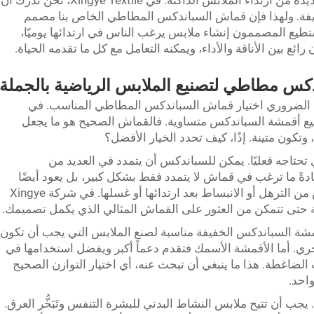
تشعرهم وكأنهم داخل قيد ضيق، بعد شهور عديدة من ارتداء الملابس الداكنة. في Xingye Textile، نحن ندرك أن
يفة. ولهذا فإن قماش السباندكس المطاطي الخاص بنا مصمم
يع المصممون إنشاء ملابس يرغب الناس في ارتدائها يوميًا،
ئع بين الأناقة والأداء، ويمكنه التعامل مع كل ما تقدمه الحياة.
كس مطاطي لتصنيع الملابس الرياضية بالجملة
من الضروري اختيار قماش السباندكس المطاطي المناسب. في
نعلم أن ليس جميع أقمشة السباندكس متساوية. فالقماش الصحيح هو ما يجعل
تكون متينة. إذًا، كيف تحدد الخيار الأفضل؟
حتاجه فعليًا. يمكن للسباندكس أن يتمدد في العديد من
دةً ما ترغب في قماش لا يتمدد فقط بشكل كبير، بل يعود أيضًا
إلى شكله الأصلي بسرعة. وهذا يمنع الملابس من الترهل أو الانبساط بعد ارتدائها أو غسلها. في شركة Xingye
مشة السباندكس الخفيفة مناسبة لصنع الملابس التي يجب أن تكون
ري. أما الأقمشة الأسمك فتقدم دعماً أكبر ويفضل استخدامها في
لضاغطة. هذا ما ينبغي أن تبحث عنه، أي اختيار التوازن الصحيح
واحد.
يجب أن تتيح ملابس النشاط البدني للبشرة التنفس وتَبَخُّر العرق.