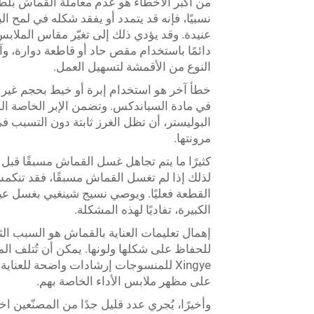
من أكبر الأخطاء هو عدم معاملة القماش بلط
نسبيًا، فإنه قد يتمدد أو يفقد شكله في لمح الب
دائمًا باستخدام مقص حاد أو قاطعة دوارة، 
النوع من الأقمشة لتسهيل العمل.
خطأ آخر هو استخدام إبرة أو خيط بحجم غير من
في مادة السباندكس. وتضمن الإبر الخاصة ال
البوليستر، أن تظل الغرز ثابتة دون التسبب 
مرونتها.
لذلك إذا لم تغسل القماش مسبقًا، فقد تنك
القطعة فعليًا. ويوصي نسيج شينغيي بغسل عي
الكبيرة، تفاديًا لهذه المشكلة.
إهمال تعليمات العناية بالقماش هو السبب ال
للحفاظ على شكلها ولونها. يمكن أن تُتلف ا
Xingye للمنسوجات إرشادات واضحة للع
على مظهر ملابس الأداء الخاصة بهم.
وأخيرًا، يُجري عدد قليل جدًا من المصنّعين اخ