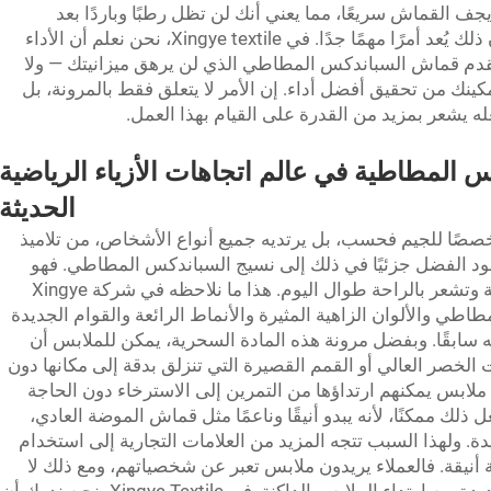
يجف القماش سريعًا، مما يعني أنك لن تظل رطبًا وباردًا بعد
التمرين. بالنسبة لأي شخص يتحرك كثيرًا، فإن ذلك يُعد أمرًا مهمًا جدًا. في Xingye textile، نحن نعلم أن الأداء
لك نقدم قماش السباندكس المطاطي الذي لن يرهق ميزانيتك — ولا
ك من تحقيق أفضل أداء. إن الأمر لا يتعلق فقط بالمرونة، بل
له يشعر بمزيد من القدرة على القيام بهذا العمل.
 المطاطية في عالم اتجاهات الأزياء الرياضية
الحديثة
 النشط (Activewear) اليوم مخصصًا للجيم فحسب، بل يرتديه جميع أنواع الأشخاص، من تلاميذ
ود الفضل جزئيًا في ذلك إلى نسيج السباندكس المطاطي. فهو
يمكّن المصممين من تصميم ملابس تبدو أنيقة وتشعر بالراحة طوال اليوم. هذا ما نلاحظه في شركة Xingye
لمطاطي والألوان الزاهية المثيرة والأنماط الرائعة والقوام الجديدة
ه سابقًا. وبفضل مرونة هذه المادة السحرية، يمكن للملابس أن
الخصر العالي أو القمم القصيرة التي تنزلق بدقة إلى مكانها دون
ء ملابس يمكنهم ارتداؤها من التمرين إلى الاسترخاء دون الحاجة
ذلك ممكنًا، لأنه يبدو أنيقًا وناعمًا مثل قماش الموضة العادي،
ة. ولهذا السبب تتجه المزيد من العلامات التجارية إلى استخدام
قة. فالعملاء يريدون ملابس تعبر عن شخصياتهم، ومع ذلك لا