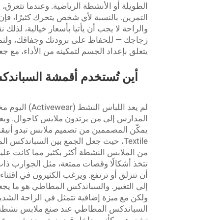
الطويلة أو الأنشطة الرياضية. وعندما تتعرق، 
والراحة لا يجب أن يأتيا بأسعار خيالية، لذ
زجاجك — للحفاظ على برودتك وجفافك، ولتمكين
يتعلق بإعداد الجسم لتمكينه من الأداء، مع جع
أين تُستخدم أقمشة السباندكس
لم يعد اللباس
المدارس إلى من يرتدون ملابس كاجوال. ويع
Textile، حيث جعل الجمع بين السباندكس ا
من الملابس النشطة أكثر بكثير مما كانت علي
تتخذ أشكالًا وقصات ممتعة، مثل الجوارب ذات 
أن تنزلق أو ترتفع. ويرغب الكثيرون في اقتنا
إلى التغيير. والسباندكس المطاطي هو ما يجعل 
ولكن مع ميزة إضافية تتمثل في الراحة الشديد
السباندكس المطاطي عند صنع ملابس نشطة أني