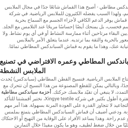
اندكس مطاطي - أصبح هذا القماش شائعًا جدًا في مجال الملابس
م، ولهذا السبب يفضله الكثيرون للملابس الرياضية. في شركة
ية امتلاك قماش يوفر الدعم الكافي لأجزاء الجسم مع السماح بحرية
 فحسب، بل يمنحك أيضًا إحساسًا مريحًا عند التلامس مع الجلد.
ين البقاء مرتاحين أثناء ممارسة النشاط أو في أي يوم نشاط. ولا
ور بالحرية والثقة بما ترتديه. عندما يتعلق الأمر بالملابس
بة عنك، وهذا ما يقوم به قماش السباندكس المطاطي تمامًا.
باندكس المطاطي وعمره الافتراضي في تصنيع
الملابس النشطة
إنتاج الملابس الرياضية. فنسيج القطن المطاطي (سباندكس) يُحدث
ن جدًا، وبالتالي يمكن للقطع المصنوعة من هذا النسيج أن تتحرك مع
مدد، لا ينبغي أن تقيّد ملابسك حركتك.
أحزمة سباندكس مطاطية
ويمكنه الثني والالتواء دون التمزق، لذا يدوم لفترة أطول بكثير. في شركة Xingye textile، نختبر أقمشتنا للتأكد
تجاعيد لا تتجاوز القدرة على العودة المرنة بسهولة. هذا أمر مهم
رنة. ودعني أضيف أن قماش السباندكس المطاطي يتمتع بملمس
 عدم راحة. وهذا يساعد الأفراد على الوقاية من التهيج أو الاحتكاك
ضليًا من خلال ضغط لطيف، وهو ما يكون مفيدًا خلال التمارين