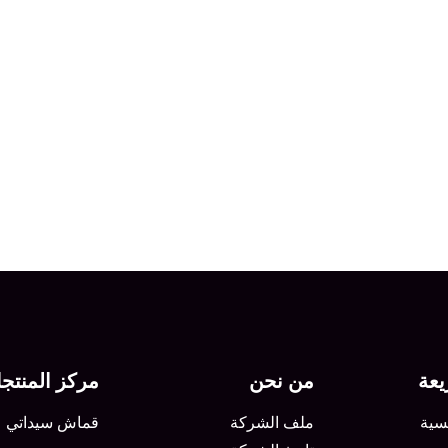
عة
من نحن
مركز المنتج
سية
ملف الشركة
قماش سيداتي