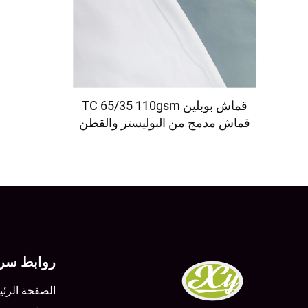
قماش بوبلين TC 65/35 110gsm
قماش مدمج من البوليستر والقطن
لملابس العمل والزي الطبي
روابط سري
الصفحة الرئي