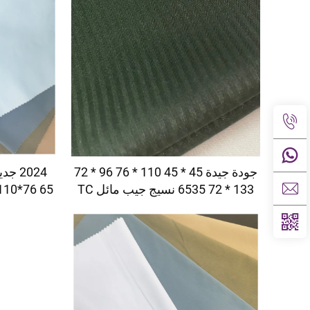
جودة جيدة 45 * 45 110 * 76 96 * 72
133 * 72 6535 نسيج جيب مائل TC
110*76 65 بوليستر 35 قطن للبطان
تويست للجيب