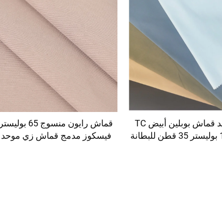
2024 جديد قماش بوبلين أبيض TC
ة
قماش بنطلونات رجالية وقمصا