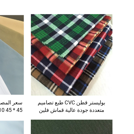
بوليستر قطن CVC طبع تصاميم
متعددة جودة عالية قماش فلين
منسوج
TC صبغ