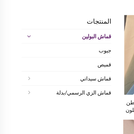
المنتجات
قماش البولين
جيوب
قميص
قماش سيداتي
قماش الزي الرسمي/بدلة
وليستر 20٪ قطن
ين ملون
لي