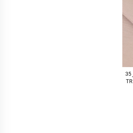
قماش رايون منسوج 65 بوليستر 35
فيسكوز مدمج قماش زي موحد TR
ن