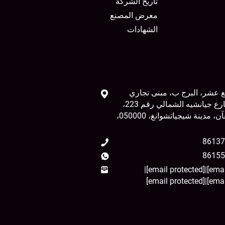
تاريخ الشركة
معرض المصنع
الشهادات
ع عشر، البرج ب، مبنى تجاري
تشونغهاو، شارع جيانشيه الشمالي رقم 223،
منطقة تشانغآن، مدينة شيجياتشوانغ، 050000،
|
[email protected]
|
[email protected]
|