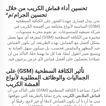
تحسين أداء قماش الكريب من خلال
تحسين الجرام/م²
نحن نبذل قصارى جهدنا للعثور على الكثافة السطحية
(GSM) المناسبة لأنواع مختلفة من أقمشة الكريب في
شركة شينغيه للمنسوجات. ثم نقوم بتجربة مستويات
مختبرة من الكثافة السطحية (GSM) لمعرفة أي منها يعمل
بشكل أفضل مع القماش. بهذه الطريقة، لن يكون القماش
جيد المظهر والملمس فحسب، بل سيكون سهل العناية به
ويتمتع بعمر أطول أيضًا. هذا كل ما يهمنا حقًا، التأكد من أن
عملاءنا يحصلون على أفضل قماش لأي غرض يرغبون فيه.
تأثير الكثافة السطحية (GSM) على
الجماليات والوظائف المطلوبة لأنواع
أقمشة الكريب
أخيرًا، تساعدنا الكثافة السطحية (GSM) على التأكد من أن
قماش الملابس الكريب
يخرج تمامًا بالطريقة التي نتوقعها.
متى ما أردنا أن يكون القماش لامعًا أو غير لامع، رقيقًا أو