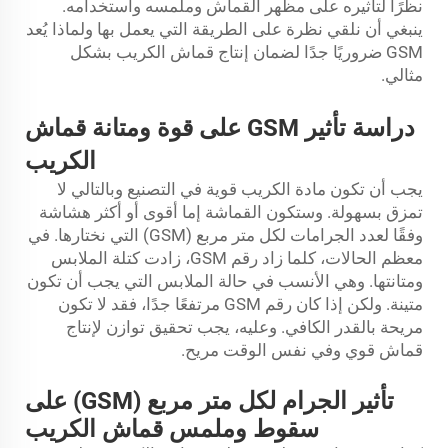
نظرًا لتأثيره على مظهر القماش وملمسه واستخدامه.
ينبغي أن نلقي نظرة على الطريقة التي يعمل بها ولماذا يُعد
GSM ضروريًا جدًا لضمان إنتاج قماش الكريب بشكل
مثالي.
دراسة تأثير GSM على قوة ومتانة
قماش
الكريب
يجب أن تكون مادة الكريب قوية في التصنيع وبالتالي لا
تمزق بسهولة. وستكون القماشة إما أقوى أو أكثر هشاشة
وفقًا لعدد الجرامات لكل متر مربع (GSM) التي نختارها. في
معظم الحالات، كلما زاد رقم GSM، زادت كتلة الملابس
ومتانتها. وهي الأنسب في حالة الملابس التي يجب أن تكون
متينة. ولكن إذا كان رقم GSM مرتفعًا جدًا، فقد لا تكون
مريحة بالقدر الكافي. وعليه، يجب تحقيق توازن لإنتاج
قماش قوي وفي نفس الوقت مريح.
تأثير الجرام لكل متر مربع (GSM) على
سقوط وملمس قماش الكريب