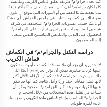
كما يحدد جرام/م² طريقة تعليق قماش الكريب وملمسه.
كلما كان جرام/م² أقل، كان القماش أخف وزنًا وأكثر تدفقًا،
مما يجعله مثاليًا للفساتين أو التنورات التي يتوقع أن تكون
سهلة التدلي. كما يوجد تباين في ملمس القماش، أي خشنًا
أو ناعمًا حسب مستويات الجرام/م² المختلفة. في شركة
شينغيي للمنسوجات، نحن نجري تجارب على الجرام/م²
للحصول على التدلي والملمس المناسبين اللذين يسعى
إليه المصممون.
دراسة التكتل والجرام/م² في انكماش
قماش الكريب
لا أحد يريد أن يجد أن ملابسه قد انكمشت أو بدأت تتكون
عليها كريات صغيرة. يمكن أن يؤثر الجرام/م² أيضًا على
ذلك. من حيث الجرام/م²، قد تنكمش الأرقام الأقل أكثر
لأنها تمثل قماشًا أخف وزنًا وأقل كثافة. كما أنها قد تتكون
عليها الكريات بسرعة أكبر. الجرام/م² الصحيح يمكن أن
يساعد في تقليل هذه المشكلات من خلال استخدام
الجرام/م² المناسب وإنتاج
قماش مادة الكريب
يتمتع بمتانة
عالية لفترة طويلة.