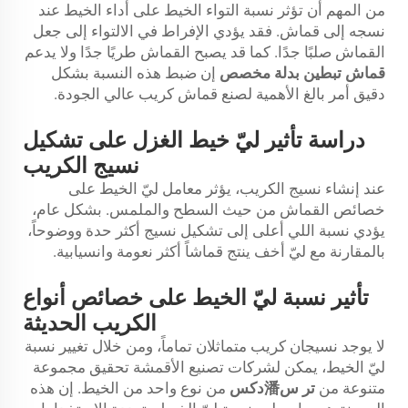
من المهم أن تؤثر نسبة التواء الخيط على أداء الخيط عند
نسجه إلى قماش. فقد يؤدي الإفراط في الالتواء إلى جعل
القماش صلبًا جدًا. كما قد يصبح القماش طريًا جدًا ولا يدعم
قماش تبطين بدلة مخصص
إن ضبط هذه النسبة بشكل
دقيق أمر بالغ الأهمية لصنع قماش كريب عالي الجودة.
دراسة تأثير ليّ خيط الغزل على تشكيل
نسيج الكريب
عند إنشاء نسيج الكريب، يؤثر معامل ليّ الخيط على
خصائص القماش من حيث السطح والملمس. بشكل عام،
يؤدي نسبة اللي أعلى إلى تشكيل نسيج أكثر حدة ووضوحاً،
بالمقارنة مع ليّ أخف ينتج قماشاً أكثر نعومة وانسيابية.
تأثير نسبة ليّ الخيط على خصائص أنواع
الكريب الحديثة
لا يوجد نسيجان كريب متماثلان تماماً، ومن خلال تغيير نسبة
ليّ الخيط، يمكن لشركات تصنيع الأقمشة تحقيق مجموعة
متنوعة من
تر س潘دكس
من نوع واحد من الخيط. إن هذه