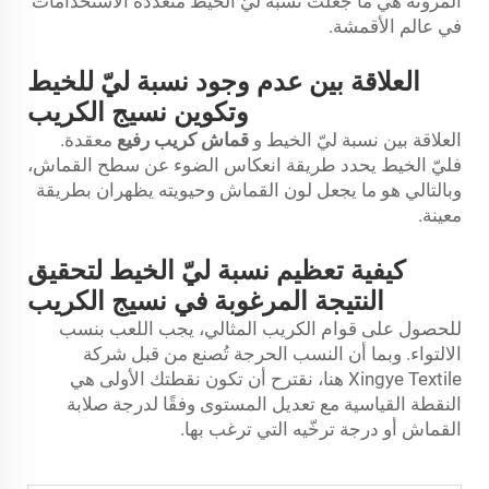
المرونة هي ما جعلت نسبة ليّ الخيط متعددة الاستخدامات
في عالم الأقمشة.
العلاقة بين عدم وجود نسبة ليّ للخيط
وتكوين نسيج الكريب
العلاقة بين نسبة ليّ الخيط و
قماش كريب رفيع
معقدة.
فليّ الخيط يحدد طريقة انعكاس الضوء عن سطح القماش،
وبالتالي هو ما يجعل لون القماش وحيويته يظهران بطريقة
معينة.
كيفية تعظيم نسبة ليّ الخيط لتحقيق
النتيجة المرغوبة في نسيج الكريب
للحصول على قوام الكريب المثالي، يجب اللعب بنسب
الالتواء. وبما أن النسب الحرجة تُصنع من قبل شركة
Xingye Textile هنا، نقترح أن تكون نقطتك الأولى هي
النقطة القياسية مع تعديل المستوى وفقًا لدرجة صلابة
القماش أو درجة ترخّيه التي ترغب بها.