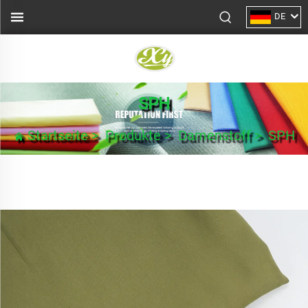
DE
SPH
Startseite
>
Produkte
>
Damenstoff
>
SPH