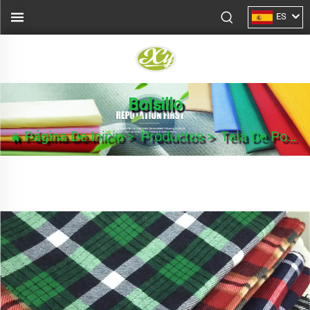
ES
Bolsillo
Página De Inicio
>
Productos
>
Tela De Poplín