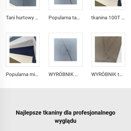
Tani hurtowy mikrofibrowy materiał arabski na thobe dla mężczyzn z poliestru Toyobo koszula arabska
Popularna tania tkanina arabska na thobe dla koszuli i spodni z poliestru Toyobo mikrofibrowa
tkanina 100T Woven Plain mikrofibrowa Tkanina Poliestrowa Toyobo Tkanina Arabska Thobe
Popularna mikrofibrowa tkanina arabskiego thobe dla mężczyzn z wirującego poliestru tkanina toyobo koszula arabski thobe
WYRÓBNIK mikrofibrowej tkaniny dla mężczyzn z wirującego poliestru tkanina toyobo koszula arabski thobe
WYRÓBNIK tkaniny arabskiego thobe dla mężczyzn z wirującego poliestru tkanina toyobo koszula arabski thobe
Najlepsze tkaniny dla profesjonalnego
wyglądu