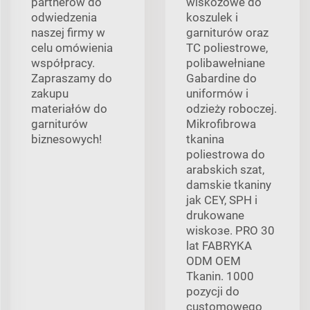
partnerów do
wiskozowe do
odwiedzenia
koszulek i
naszej firmy w
garniturów oraz
celu omówienia
TC poliestrowe,
współpracy.
polibawełniane
Zapraszamy do
Gabardine do
zakupu
uniformów i
materiałów do
odzieży roboczej.
garniturów
Mikrofibrowa
biznesowych!
tkanina
poliestrowa do
arabskich szat,
damskie tkaniny
jak CEY, SPH i
drukowane
wiskозe. PRO 30
lat FABRYKA
ODM OEM
Tkanin. 1000
pozycji do
customowego