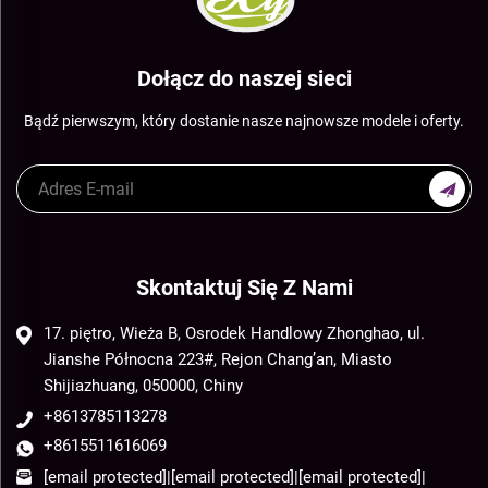
Dołącz do naszej sieci
Bądź pierwszym, który dostanie nasze najnowsze modele i oferty.
Skontaktuj Się Z Nami
17. piętro, Wieża B, Osrodek Handlowy Zhonghao, ul.
Jianshe Północna 223#, Rejon Chang’an, Miasto
Shijiazhuang, 050000, Chiny
+8613785113278
+8615511616069
[email protected]
|
[email protected]
|
[email protected]
|