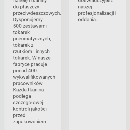
flanelę i tkaniny
doświadczyjesz
do płaszczy
naszej
przeciwdeszczowych.
profesjonalizacji i
Dysponujemy
oddania.
500 zestawami
tokarek
pneumatycznych,
tokarek z
rzutkiem i innych
tokarek. W naszej
fabryce pracuje
ponad 400
wykwalifikowanych
pracowników.
Każda tkanina
podlega
szczegółowej
kontroli jakości
przed
zapakowaniem.