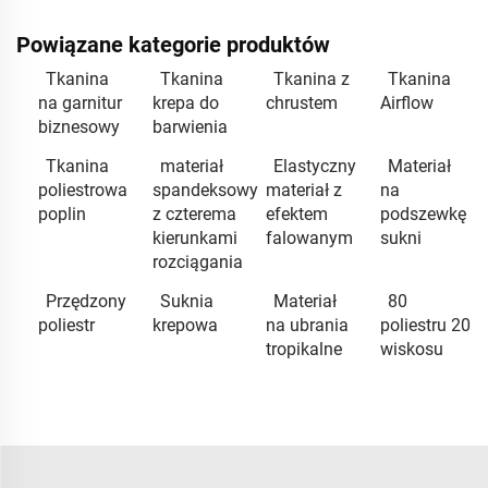
Powiązane kategorie produktów
Tkanina
Tkanina
Tkanina z
Tkanina
na garnitur
krepa do
chrustem
Airflow
biznesowy
barwienia
Tkanina
materiał
Elastyczny
Materiał
poliestrowa
spandeksowy
materiał z
na
poplin
z czterema
efektem
podszewkę
kierunkami
falowanym
sukni
rozciągania
Przędzony
Suknia
Materiał
80
poliestr
krepowa
na ubrania
poliestru 20
tropikalne
wiskosu