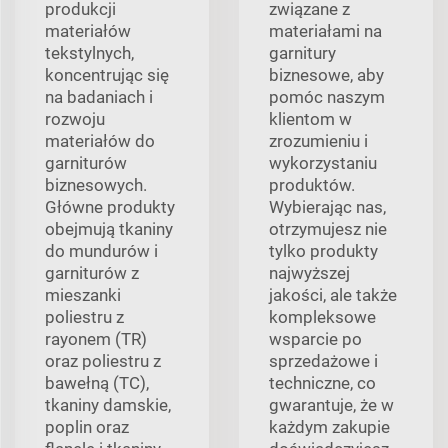
produkcji
związane z
materiałów
materiałami na
tekstylnych,
garnitury
koncentrując się
biznesowe, aby
na badaniach i
pomóc naszym
rozwoju
klientom w
materiałów do
zrozumieniu i
garniturów
wykorzystaniu
biznesowych.
produktów.
Główne produkty
Wybierając nas,
obejmują tkaniny
otrzymujesz nie
do mundurów i
tylko produkty
garniturów z
najwyższej
mieszanki
jakości, ale także
poliestru z
kompleksowe
rayonem (TR)
wsparcie po
oraz poliestru z
sprzedażowe i
bawełną (TC),
techniczne, co
tkaniny damskie,
gwarantuje, że w
poplin oraz
każdym zakupie