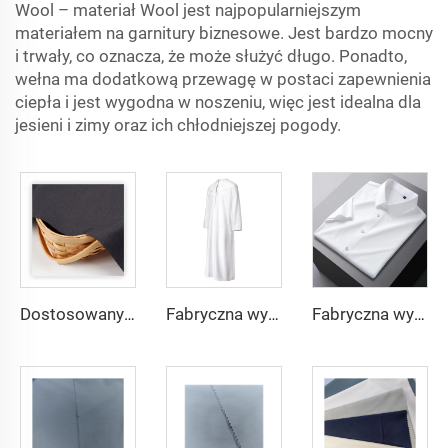
Wool – materiał Wool jest najpopularniejszym
materiałem na garnitury biznesowe. Jest bardzo mocny
i trwały, co oznacza, że może służyć długo. Ponadto,
wełna ma dodatkową przewagę w postaci zapewnienia
ciepła i jest wygodna w noszeniu, więc jest idealna dla
jesieni i zimy oraz ich chłodniejszej pogody.
Dostosowany materiał TR o lekkiej wadze, wygodny w użyciu dla mieszkańców Środkowego Wschodu w różnych kolorach, jednolity materiał twill na koszule i szaty
Fabryczna wysoka jakość materiału TR twill dla męskich szat ze Środkowego Wschodu, lekka waga
Fabryczna wysoka jakość materiału TR twill jednolitego dla męskich szat ze Środkowego Wschodu, lekka waga