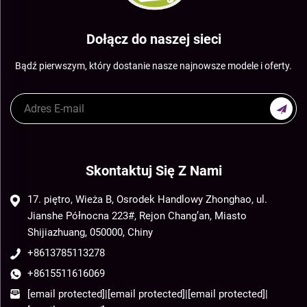
Dołącz do naszej sieci
Bądź pierwszym, który dostanie nasze najnowsze modele i oferty.
Skontaktuj Się Z Nami
17. piętro, Wieża B, Osrodek Handlowy Zhonghao, ul.
Jianshe Północna 223#, Rejon Chang’an, Miasto
Shijiazhuang, 050000, Chiny
+8613785113278
+8615511616069
[email protected]
|
[email protected]
|
[email protected]
|