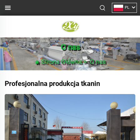
PL
O nas
Strona Główna
>
O nas
Profesjonalna produkcja tkanin