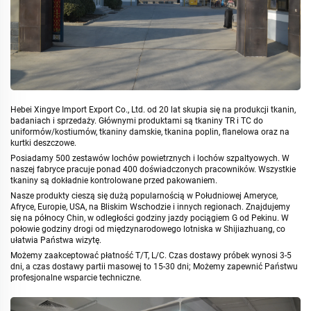
Hebei Xingye Import Export Co., Ltd. od 20 lat skupia się na produkcji tkanin,
badaniach i sprzedaży. Głównymi produktami są tkaniny TR i TC do
uniformów/kostiumów, tkaniny damskie, tkanina poplin, flanelowa oraz na
kurtki deszczowe.
Posiadamy 500 zestawów lochów powietrznych i lochów szpaltyowych. W
naszej fabryce pracuje ponad 400 doświadczonych pracowników. Wszystkie
tkaniny są dokładnie kontrolowane przed pakowaniem.
Nasze produkty cieszą się dużą popularnością w Południowej Ameryce,
Afryce, Europie, USA, na Bliskim Wschodzie i innych regionach. Znajdujemy
się na północy Chin, w odległości godziny jazdy pociągiem G od Pekinu. W
połowie godziny drogi od międzynarodowego lotniska w Shijiazhuang, co
ułatwia Państwa wizytę.
Możemy zaakceptować płatność T/T, L/C. Czas dostawy próbek wynosi 3-5
dni, a czas dostawy partii masowej to 15-30 dni; Możemy zapewnić Państwu
profesjonalne wsparcie techniczne.