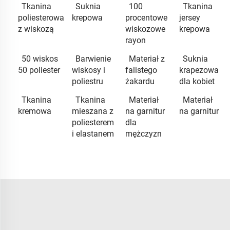
Tkanina
Suknia
100
Tkanina
poliesterowa
krepowa
procentowe
jersey
z wiskozą
wiskozowe
krepowa
rayon
50 wiskos
Barwienie
Materiał z
Suknia
50 poliester
wiskosy i
falistego
krapezowa
poliestru
żakardu
dla kobiet
Tkanina
Tkanina
Materiał
Materiał
kremowa
mieszana z
na garnitur
na garnitur
poliesterem
dla
i elastanem
mężczyzn