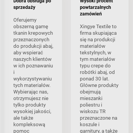
Dobra obsługa po
Wysoki procent
sprzedaży
powtarzalnych
zamówień
Oferujemy
obszerną gamę
Xingye Textile to
tkanin krepowych
firma skupiająca
przeznaczonych
się na produkcji
do produkcji abaj,
materiałów
aby wspierać
tekstylnych, w
naszych klientów
tym materiałów
w ich poznawaniu
typu crepe do
i
robótki abaj, od
wykorzystywaniu
ponad 30 lat.
tych materiałów.
Główne produkty
Wybierając nas,
obejmują
otrzymujesz nie
mieszanki
tylko produkty
poliestru i
wysokiej jakości,
wiskozu TR
ale także
przeznaczone na
kompleksową
koszule i
pomoc
garnitury, a także