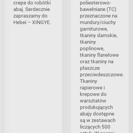
crepe do robótki
poliesterowo-
abaj. Serdecznie
bawełniane (TC)
zapraszamy do
przeznaczone na
Hebei – XINGYE.
mundury/ciuchy
garniturowe,
tkaniny damskie,
tkaniny
poplinowe,
tkaniny flanelowe
oraz tkaniny na
płaszcze
przeciwdeszczowe.
Tkaniny
rapierowe i
krepowe do
warsztatów
produkujących
abajy dostępne
są w zestawach
liczących 500