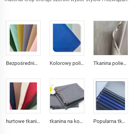
Bezpośrednio z fabryki Poliester Gabardyna Tkanina/Twill Gabardyna Dla uniformów roboczych
Kolorowy poliester spandeks 4-Stronny Rozciągany Barwiony Materiał Współcześniepleciony do Sukienek i Ubranek
Tkanina poliestrowa z rayonem podwójny twill 80% poliester 20% wiskoz 420g/m tkanina tr dla męskich garniturów
hurtowe tkaniny poliestrowe wiskozowe w jednolitym kolorze TR dla męskich garniturów
tkanina na kostium poliestrowy wiskozowy, Arabia Robe, Koszula, Spodnie, Tkanina medyczna
Popularna tkanina typu twill z mieszanki 80/20 poliestru i wiskozy do produkcji odzieży