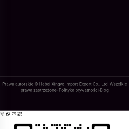
Prawa autorskie © Hebei Xingye Import Export Co., Ltd. Wszelkie
prawa zastrzeżone-
Polityka prywatności
-
Blog