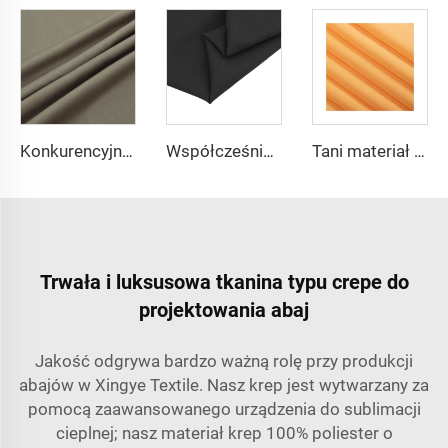
Konkurencyjna cena tkaniny TR na garnitury, 65% poliestru i 35% wiskosu, tkanina na uniformy męskie
Współcześniepleciony poliester spandeks 4-Stronny Materiał Rozciągany do Sukienek i Ubranek
Tani materiał 100% poliestrowa wysokiej jakości perłowa tkanina szifonowa na sukienkę damską
Trwała i luksusowa tkanina typu crepe do
projektowania abaj
Jakość odgrywa bardzo ważną rolę przy produkcji
abajów w Xingye Textile. Nasz krep jest wytwarzany za
pomocą zaawansowanego urządzenia do sublimacji
cieplnej; nasz materiał krep 100% poliester o