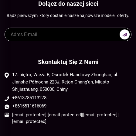
Dołącz do naszej sieci
Bądź pierwszym, który dostanie nasze najnowsze modele i oferty.
Skontaktuj Się Z Nami
17. piętro, Wieża B, Osrodek Handlowy Zhonghao, ul.
Jianshe Północna 223#, Rejon Chang’an, Miasto
Shijiazhuang, 050000, Chiny
+8613785113278
+8615511616069
[email protected]
|
[email protected]
|
[email protected]
|
[email protected]