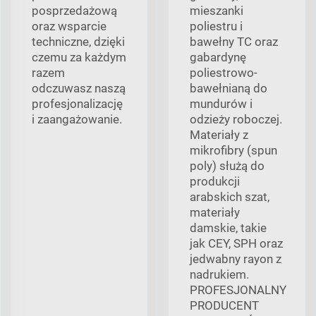
posprzedażową
mieszanki
oraz wsparcie
poliestru i
techniczne, dzięki
bawełny TC oraz
czemu za każdym
gabardynę
razem
poliestrowo-
odczuwasz naszą
bawełnianą do
profesjonalizację
mundurów i
i zaangażowanie.
odzieży roboczej.
Materiały z
mikrofibry (spun
poly) służą do
produkcji
arabskich szat,
materiały
damskie, takie
jak CEY, SPH oraz
jedwabny rayon z
nadrukiem.
PROFESJONALNY
PRODUCENT