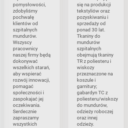
pomysłowości,
się na produkcji
zdobyliśmy
tekstyliów oraz
pochwałę
pozyskiwaniu i
klientów od
sprzedaży od
szpitalnych
ponad 30 lat.
mundurów.
Tkaniny do
Wszyscy
mundurów
pracownicy
szpitalnych
naszej firmy będą
obejmują tkaniny
dokonywać
TR z poliesteru i
wszelkich starań,
wiskozy
aby wspierać
przeznaczone na
rozwój innowacji,
koszule i
pomagać
garnitury;
społeczności i
gabardyn TC z
zaspokajać jej
poliesteru/wiskozy
oczekiwania.
do mundurów,
Serdecznie
odzieży roboczej
zapraszamy
oraz innej
wszystkich
odzieży.