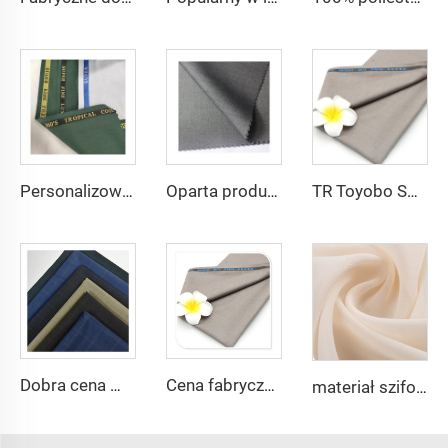
Personalizowane garnitury - tr travera tkanina na uniformy szkolne afrykańskie z brytyjskim krawędziem
Oparta produkcja tr twill tkaniny 80% poli 20% wiskosy tkaniny arabskiej męskiej marynarki dla Toyobo
TR Toyobo Soft Arabic Thobe Tkanina Poliester Wiskosowy Dla Męskich Kostiumów
Dobra cena modne włoskie tkaniny do garniturów TR
Cena fabryczna tkanina tr80/20 80% poliestru i 20% rayonu dla męskich garniturów
materiał szifonowy Georgette 75D 2800 skręceń 100% poliesterowy materiał szifonowy Perłowy do sukni