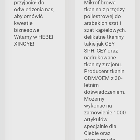
przyjaciół do
Mikrofibrowa
odwiedzenia nas,
tkanina z przędzy
aby omówić
poliestrowej do
kwestie
arabskich szat i
biznesowe.
szat kąpielowych,
Witamy w HEBEI
delikatne tkaniny
XINGYE!
takie jak CEY
SPH, CEY oraz
nadrukowane
tkaniny z rajonu.
Producent tkanin
ODM/OEM z 30-
letnim
doświadczeniem.
Możemy
wykonać na
zamówienie 1000
artykułów
specjalnie dla
Ciebie oraz