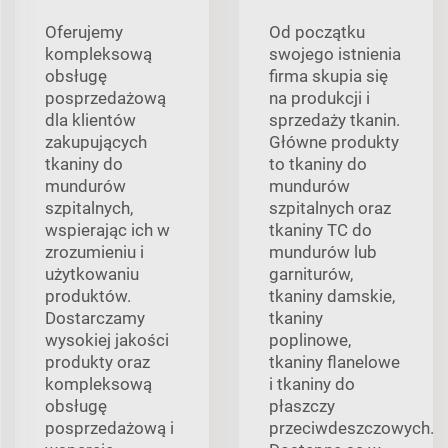
Oferujemy
Od początku
kompleksową
swojego istnienia
obsługę
firma skupia się
posprzedażową
na produkcji i
dla klientów
sprzedaży tkanin.
zakupujących
Główne produkty
tkaniny do
to tkaniny do
mundurów
mundurów
szpitalnych,
szpitalnych oraz
wspierając ich w
tkaniny TC do
zrozumieniu i
mundurów lub
użytkowaniu
garniturów,
produktów.
tkaniny damskie,
Dostarczamy
tkaniny
wysokiej jakości
poplinowe,
produkty oraz
tkaniny flanelowe
kompleksową
i tkaniny do
obsługę
płaszczy
posprzedażową i
przeciwdeszczowych.