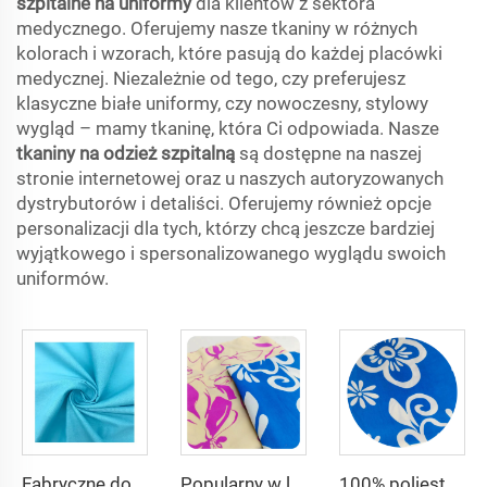
szpitalne na uniformy
dla klientów z sektora
medycznego. Oferujemy nasze tkaniny w różnych
kolorach i wzorach, które pasują do każdej placówki
medycznej. Niezależnie od tego, czy preferujesz
klasyczne białe uniformy, czy nowoczesny, stylowy
wygląd – mamy tkaninę, która Ci odpowiada. Nasze
tkaniny na odzież szpitalną
są dostępne na naszej
stronie internetowej oraz u naszych autoryzowanych
dystrybutorów i detaliści. Oferujemy również opcje
personalizacji dla tych, którzy chcą jeszcze bardziej
wyjątkowego i spersonalizowanego wyglądu swoich
uniformów.
Fabryczne dostawy tkaniny poliestrowej 80% Bawełnianej 20%, gęstość 110*76, masa 100g/m², skład poplin tc poplin
Popularny w lecie materiał 100% poliestrowy tkanina CEY, duży flora drukowany dla damskiej odzieży
100% poliester tkanina CEY pigmentowa drukowana, 165GSM kwiatowa CEY wyprężona tkanina