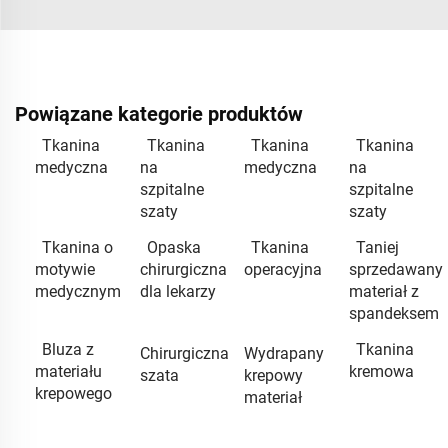
Powiązane kategorie produktów
Tkanina
Tkanina
Tkanina
Tkanina
medyczna
na
medyczna
na
szpitalne
szpitalne
szaty
szaty
Tkanina o
Opaska
Tkanina
Taniej
motywie
chirurgiczna
operacyjna
sprzedawany
medycznym
dla lekarzy
materiał z
spandeksem
Bluza z
Tkanina
Chirurgiczna
Wydrapany
materiału
kremowa
szata
krepowy
krepowego
materiał