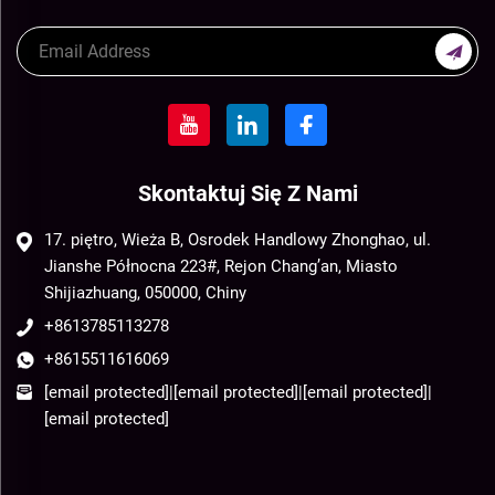
Skontaktuj Się Z Nami
17. piętro, Wieża B, Osrodek Handlowy Zhonghao, ul.
Jianshe Północna 223#, Rejon Chang’an, Miasto
Shijiazhuang, 050000, Chiny
+8613785113278
+8615511616069
[email protected]
|
[email protected]
|
[email protected]
|
[email protected]