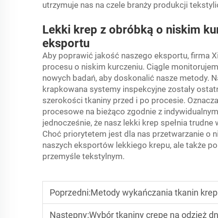
utrzymuje nas na czele branży produkcji tekstyl
Lekki krep z obróbką o niskim ku
eksportu
Aby poprawić jakość naszego eksportu, firma X
procesu o niskim kurczeniu. Ciągle monitorujemy
nowych badań, aby doskonalić nasze metody. Na 
krapkowana
systemy inspekcyjne zostały ostat
szerokości tkaniny przed i po procesie. Ozna
procesowe na bieżąco zgodnie z indywidualnymi
jednocześnie, że nasz lekki krep spełnia trud
Choć priorytetem jest dla nas przetwarzanie o ni
naszych eksportów lekkiego krepu, ale także 
przemyśle tekstylnym.
Poprzedni:
Metody wykańczania tkanin krep
Następny:
Wybór tkaniny crepe na odzież dn