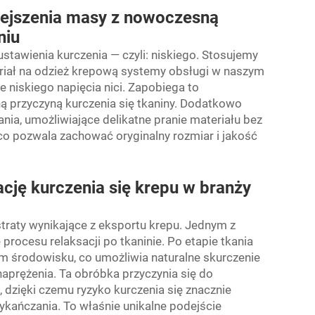
iejszenia masy z nowoczesną
niu
stawienia kurczenia — czyli: niskiego. Stosujemy
riał na odzież krepową
systemy obsługi w naszym
e niskiego napięcia nici. Zapobiega to
 przyczyną kurczenia się tkaniny. Dodatkowo
ia, umożliwiające delikatne pranie materiału bez
co pozwala zachować oryginalny rozmiar i jakość
cję kurczenia się krepu w branży
raty wynikające z eksportu krepu. Jednym z
procesu relaksacji po tkaninie. Po etapie tkania
m środowisku, co umożliwia naturalne skurczenie
aprężenia. Ta obróbka przyczynia się do
, dzięki czemu ryzyko kurczenia się znacznie
wykańczania. To właśnie unikalne podejście