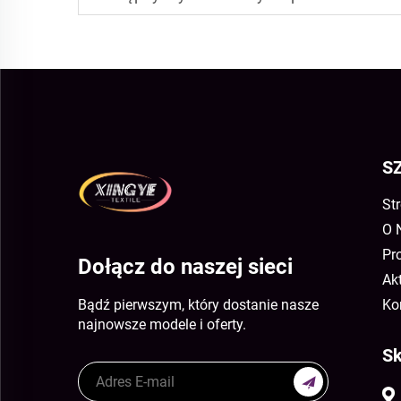
S
St
O 
Pr
Dołącz do naszej sieci
Ak
Bądź pierwszym, który dostanie nasze
Ko
najnowsze modele i oferty.
Sk