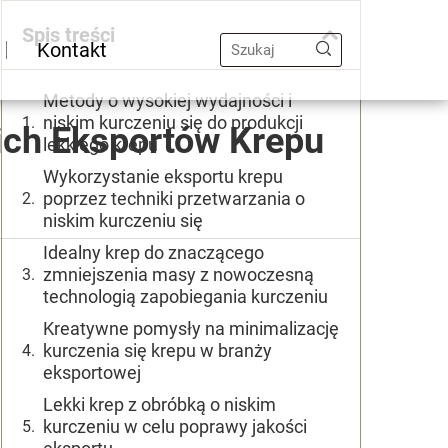
Spis treści
Kontakt
Metody o wysokiej wydajności i
niskim kurczeniu się do produkcji
ich Eksportów Krepu
lekkiego krepu
Wykorzystanie eksportu krepu
poprzez techniki przetwarzania o
niskim kurczeniu się
Idealny krep do znaczącego
zmniejszenia masy z nowoczesną
technologią zapobiegania kurczeniu
Kreatywne pomysły na minimalizację
kurczenia się krepu w branży
eksportowej
Lekki krep z obróbką o niskim
kurczeniu w celu poprawy jakości