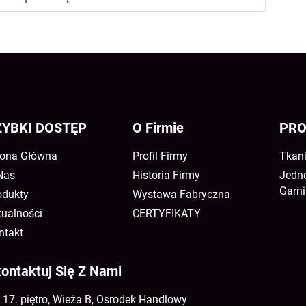
ZYBKI DOSTĘP
O Firmie
PRO
rona Główna
Profil Firmy
Tkani
Nas
Historia Firmy
Jedno
Garni
odukty
Wystawa Fabryczna
tualności
CERTYFIKATY
ntakt
ontaktuj Się Z Nami
17. piętro, Wieża B, Osrodek Handlowy