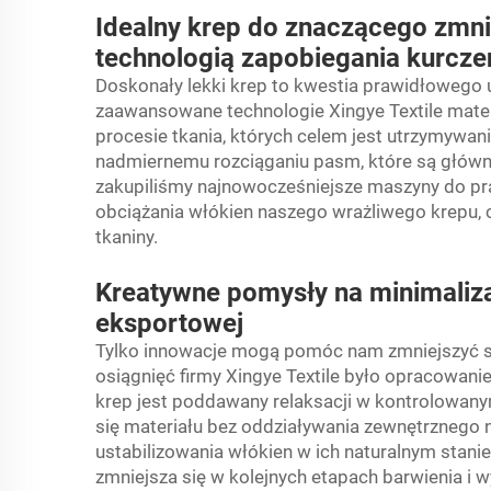
Idealny krep do znaczącego zmn
technologią zapobiegania kurcze
Doskonały lekki krep to kwestia prawidłowego u
zaawansowane technologie Xingye Textile
mate
procesie tkania, których celem jest utrzymywani
nadmiernemu rozciąganiu pasm, które są główną
zakupiliśmy najnowocześniejsze maszyny do pran
obciążania włókien naszego wrażliwego krepu, 
tkaniny.
Kreatywne pomysły na minimaliza
eksportowej
Tylko innowacje mogą pomóc nam zmniejszyć st
osiągnięć firmy Xingye Textile było opracowanie 
krep jest poddawany relaksacji w kontrolowany
się materiału bez oddziaływania zewnętrznego n
ustabilizowania włókien w ich naturalnym stanie
zmniejsza się w kolejnych etapach barwienia i 