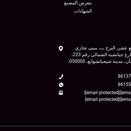
معرض المصنع
الشهادات
ع عشر، البرج ب، مبنى تجاري
تشونغهاو، شارع جيانشيه الشمالي رقم 223،
منطقة تشانغآن، مدينة شيجياتشوانغ، 050000،
|
[email protected]
|
[email protected]
|