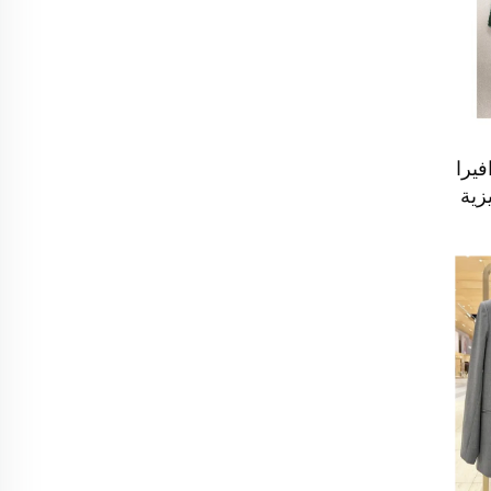
يرا
زية