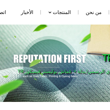
من نحن
المنتجات
الأخبار
اتص
ي الرسمي/بدلة
>
قماش بوليستر فيسكوز TR