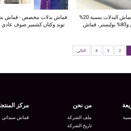
تخصيص قماش البدلات بنسبة 20%
قماش بدلات مخصص - قماش بد
فيزاوس و80% بوليستر، قماش
تويد وكتان كشمير صوف عادي 
البوليستر والرايون TR Toyobo
حافة إنكليزية
لمخصص للبدلات
2
3
4
التالي
عة
من نحن
مركز المنتج
سية
ملف الشركة
قماش سيداتي
تاريخ الشركة