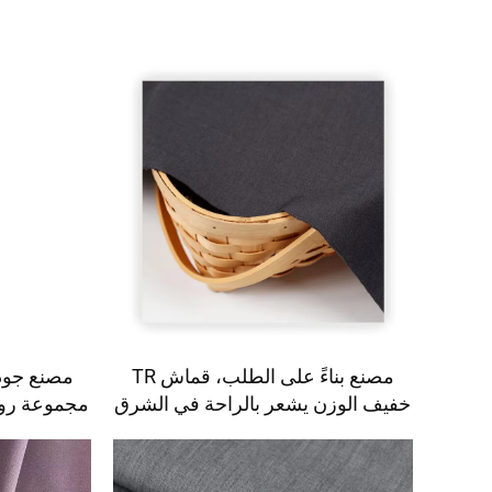
مصنع بناءً على الطلب، قماش TR
خفيف الوزن يشعر بالراحة في الشرق
مجموعة روب
الأوسط بألوان مختلفة، قماش تويل
قماش 
ملون القمصان والروب