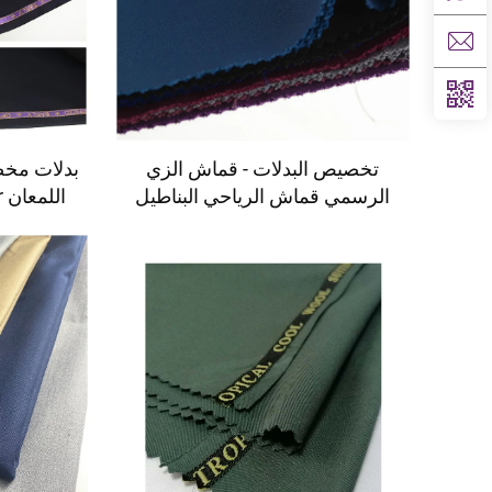
تخصيص البدلات - قماش الزي
بدلات مخص
الرسمي قماش الرياحي البناطيل
البدلة قماش بوليستر قماش
الجاباردين للبدلات الرجالية