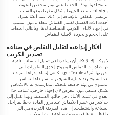
النسج لدينا بهدف الحفاظ على توتر منخفض للخيوط.
وتحvented تمدد الخيوط بشكل مفرط، وهو السبب
الرئيسي للتقلص. بالإضافة إلى ذلك، قمنا أيضًا بشراء
أحدث آلات الغسيل لغسل القماش بلطف، دون التسبب
في إجهاد لألياف الكريب الحساسة لدينا، وبالتالي الحفاظ
على الحجم والجودة الأصلية للقماش.
أفكار إبداعية لتقليل التقلص في صناعة
تصدير الكريب
لا يمكن إلا للابتكار أن يساعدنا في تقليل الخسائر الناتجة
عن صادرات القماش المتموج. إحدى التطورات التي
أحرزتها شركة Xingye Textile هي إنشاء إجراء استرخاء
بعد النسيج. بعد عملية النسيج، يتم استرخاء القماش
المتموج في بيئة خاضعة للتحكم، مما يسمح له بالانكماش
بشكل طبيعي دون التعرض لأي إجهاد خارجي. يُساهم هذا
العلاج في تثبيت الألياف في حالتها الطبيعية، وبهذا تقلل إلى
حد كبير من خطر الانكماش عند مرور المادة لاحقًا بمراحل
الصباغة والتشطيب. إن هذه الطريقة الفريدة هي التي
حافظت علينا في مقدمة صناعة نسيج الملابس.