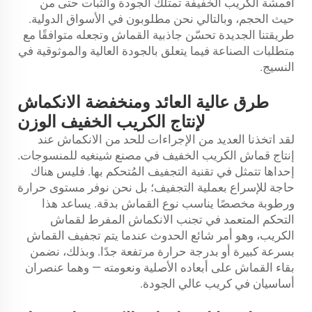
أقمشة الكريب الخفيفة تمتلك الجودة والثبات حتى من
حيث الحجم، وبالتالي نحن مطلوبون في الأسواق الدولية.
طريقتنا الجديدة تحسّن جاذبية القماش وتجعله متوافقًا مع
متطلبات الصناعة فيما يتعلق بالجودة العالية والموثوقية في
النسيج.
طرق عالية العائد ومنخفضة الانكماش
لإنتاج الكريب الخفيف الوزن
لقد اتخذنا العديد من الإجراءات للحد من الانكماش عند
إنتاج قماش الكريب الخفيف في مصنع شينغيه للمنسوجات.
إحداها تتمثل في تقنية التجفيف المُتحكم بها. فليس هناك
حاجة للإسراع بعملية التجفيف؛ بل نحن نوفر مستوى حرارة
ورطوبة مخصصًا يناسب نوع القماش بدقة. يساعد هذا
التحكم المتعمد في تجنب الانكماش المفرط لقماش
الكريب، وهو أمر شائع الحدوث عندما يتم تجفيف القماش
بسرعة كبيرة أو بدرجة حرارة مرتفعة جدًا. وبذلك، نضمن
بقاء القماش على أبعاده الأصلية ونعومته — وهما عنصران
أساسيان في كريب عالي الجودة.