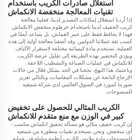
استغلال صادرات الكريب باستخدام
تقنيات المعالجة منخفضة الانكماش
إذا أردنا استغلال إمكانات التصدير لدينا، فعلينا معالجة
كريب الخفيف لدينا باستخدام خرطوم منخفض الانكماش.
فهذا لا يحافظ فقط على عمر القماش، بل يساعد أيضًا في
كسب ثقة عملائنا الدوليين. وقد أضفنا معالجة أولية إلى هذه
العملية، تستخدم مادة كيميائية مختلفة لاستقرار الألياف.
ويؤدي التحضير بهذه الطريقة إلى تقليل عرضة الكريب
للانكماش في عمليات الصباغة والتشطيب اللاحقة.
وباعتماد هذا النهج، نجحنا في الحد بشكل فعّال من حالات
الإرجاع الناتجة عن مشكلات المقاسات، وبالتالي تعزيز
صورتنا كمورد في السوق العالمي لدى شركة شينغيه
للمنسوجات.
الكريب المثالي للحصول على تخفيض
كبير في الوزن مع منع متقدم للانكماش
إن كريب خفيف مثالي هو مسألة تحقيق انكماش مناسب -
أي: منخفض. ونحن نستخدم تقنيات متطورة من شينغيه
للمنسوجات
مادة ملابس الكريب
أنظمة مناولة في عملية