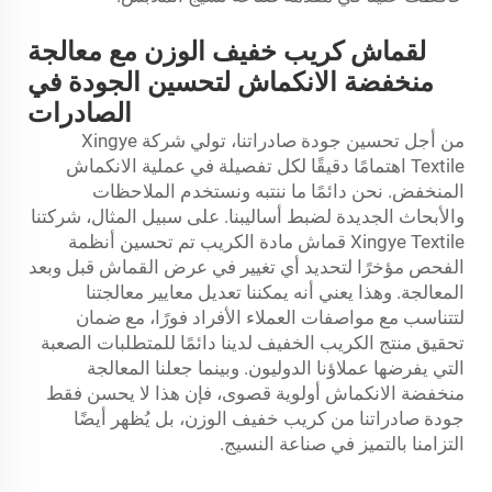
لقماش كريب خفيف الوزن مع معالجة
منخفضة الانكماش لتحسين الجودة في
الصادرات
من أجل تحسين جودة صادراتنا، تولي شركة Xingye
Textile اهتمامًا دقيقًا لكل تفصيلة في عملية الانكماش
المنخفض. نحن دائمًا ما ننتبه ونستخدم الملاحظات
والأبحاث الجديدة لضبط أساليبنا. على سبيل المثال، شركتنا
Xingye Textile
قماش مادة الكريب
تم تحسين أنظمة
الفحص مؤخرًا لتحديد أي تغيير في عرض القماش قبل وبعد
المعالجة. وهذا يعني أنه يمكننا تعديل معايير معالجتنا
لتتناسب مع مواصفات العملاء الأفراد فورًا، مع ضمان
تحقيق منتج الكريب الخفيف لدينا دائمًا للمتطلبات الصعبة
التي يفرضها عملاؤنا الدوليون. وبينما جعلنا المعالجة
منخفضة الانكماش أولوية قصوى، فإن هذا لا يحسن فقط
جودة صادراتنا من كريب خفيف الوزن، بل يُظهر أيضًا
التزامنا بالتميز في صناعة النسيج.