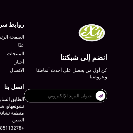
روابط سري
الصفحة الرئي
عنّا
المنتجات
انضم إلى شبكتنا
أخبار
كن أول من يحصل على أحدث أنماطنا
الاتصال
وعروضنا.
اتصل بنا
الطابق الساب
الصين
+8613785113278