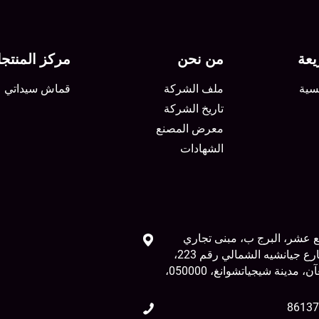
عة
من نحن
مركز المنتج
سية
ملف الشركة
قماش سيداتي
تاريخ الشركة
معرض المصنع
الشهادات
ع عشر، البرج ب، مبنى تجاري
تشونغهاو، شارع جيانشيه الشمالي رقم 223،
منطقة تشانغآن، مدينة شيجياتشوانغ، 050000،