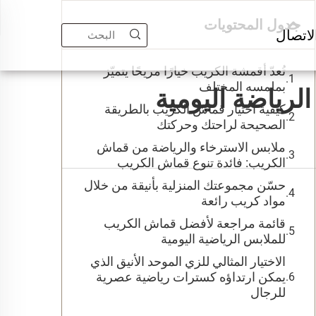
جدول المحتويات
لاتصال
تُعدّ أقمشة الكريب خيارًا مريحًا يتميّز
بملمسه المختلف
لرياضة اليومية
كيفية اختيار قماش الكريب بالطريقة
الصحيحة لراحتك وحركتك
ملابس الاسترخاء والرياضة من قماش
الكريب: فائدة تنوع قماش الكريب
حسّن مجموعتك المنزلية بأنيقة من خلال
مواد كريب رائعة
قائمة مراجعة لأفضل قماش الكريب
للملابس الرياضية اليومية
الاختيار المثالي للزي الموحد الأنيق الذي
يمكن ارتداؤه كسترات رياضية عصرية
للرجال