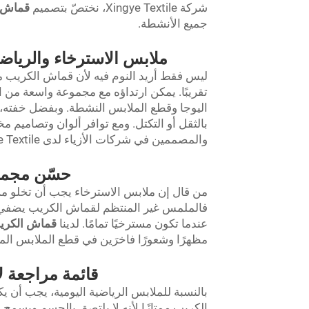
شركة Xingye Textile، نختصّ بتصميم
قماش 
جميع الأنشطة.
ملابس الاسترخاء والرياض
ليس فقط أريد النوم فيه لأن قماش الكريب م
تقريبًا. يمكن ارتداؤه مع مجموعة واسعة من ا
اليوجا وقطع الملابس النشطة. وبفضل خفته،
بالثقل أو التكتل. ومع توافر ألوان وتصاميم مخ
والمصممين في شركات الأزياء لدى Xingye Textile.
حسّن مجموع
من قال إن ملابس الاسترخاء يجب أن تخلو م
فالملمس غير المنتظم لقماش الكريب يضفي أن
عندما تكون مسترخيًا تمامًا. لدينا
قماش الكري
مظهرًا وشعورًا فاخرَين في قطع الملابس المريح
قائمة مراجعة ل
بالنسبة للملابس الرياضية اليومية، يجب أن 
الكريب ممتازًا لأنه لا يلتصق بالجسم ويسمح