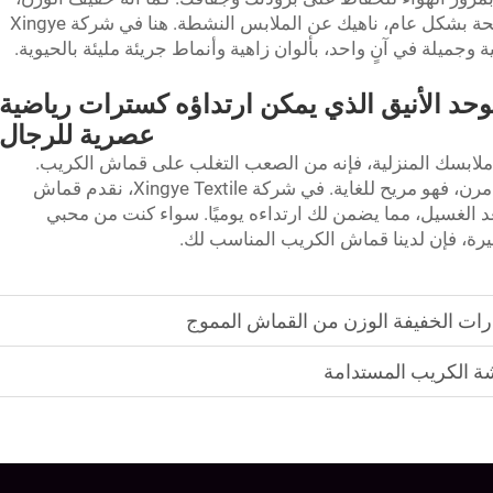
وهو ما يُعد ضروريًا جدًا لارتداء الملابس المريحة بشكل عام، ناهيك عن الملابس النشطة. هنا في شركة Xingye
وجميلة في آنٍ واحد، بألوان زاهية وأنماط جريئة مليئة بالحيوية.
لموحد الأنيق الذي يمكن ارتداؤه كسترات رياضية
عصرية للرجال
ي ملابسك المنزلية، فإنه من الصعب التغلب على قماش الكريب.
فالمظهر المجعد يمنحه طابعًا مميزًا، وبما أنه مرن، فهو مريح للغاية. في شركة Xingye Textile، نقدم قماش
عد الغسيل، مما يضمن لك ارتداءه يوميًا. سواء كنت من محبي
هيرة، فإن لدينا قماش الكريب المناسب لك.
ات الخفيفة الوزن من القماش المموج
شة الكريب المستدامة