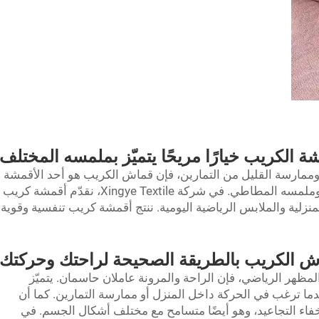
مشة الكريب خيارًا مريحًا يتميّز بملمسه المختلف
وممارسة القليل من التمارين، فإن قماش الكريب هو أحد الأقمشة
التي تتبادر إلى الذهن، بفضل نسيجه المجعد وملمسه المطاطي. في شركة Xingye Textile، نقدّم أقمشة كريب
نزلية والملابس الرياضية اليومية. ننتج أقمشة كريب تنفسية وقوية
ماش الكريب بالطريقة الصحيحة لراحتك وحركتك
لمظهر الرياضي، فإن الراحة والمرونة عاملان حاسمان. يتميّز
دما ترغب في الحركة داخل المنزل أو ممارسة التمارين. كما أن
اء التجاعيد، وهو أيضًا متسامح مع مختلف أشكال الجسم. في