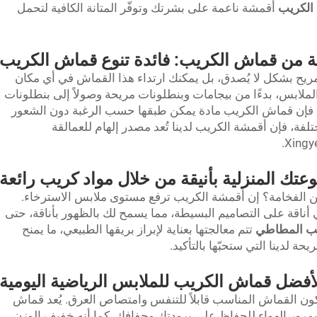
الكريب
أقمشة ناعمة على بشرتك وتوفّر المتانة الكافية لتحمل
ة من قماش الكريب: فائدة تنوع قماش الكريب
ريح بشكل لا يُصدق، بل يمكنك ارتداء هذا القماش في أي مكان
لملابس، بدءًا من بيجامات وبنطلونات مريحة وصولاً إلى بنطلونات
 فإن قماش الكريب مادة يمكن طبقها حسب الرغبة دون الشعور
تلفة، فإن أقمشة الكريب لدينا تُعد مصدر إلهام للعمالقة
تك المنزلية بأنيقة من خلال مواد كريب رائعة
ن الفخامة؟ إن أقمشة الكريب ترفع مستوى ملابس الاسترخاء.
اقة على التصاميم البسيطة، مما يسمح لك بالظهور بأناقة، حتى
ب المطاطي
تتم معالجتها بعناية لإبراز بريقها الطبيعي، ما يمنح
ة لدينا التي ستحبّها بالتأكيد.
أفضل قماش الكريب للملابس الرياضية اليومية
يكون القماش المناسب قابلاً للتنفس وامتصاص العرق. يُعد قماش
 بمرور الهواء للحفاظ على برودتك وجفافك. كما أنه خفيف الوزن،