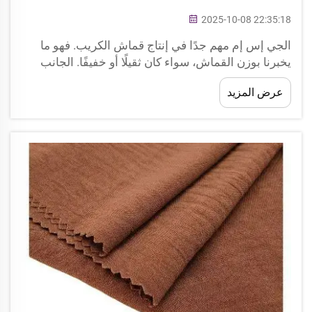
2025-10-08 22:35:18
الجي إس إم مهم جدًا في إنتاج قماش الكريب. فهو ما
يخبرنا بوزن القماش، سواء كان ثقيلًا أو خفيفًا. الجانب
الآخر الذي نوليه الاهتمام في شركة Xingye Textile هو
عرض المزيد
الجي إس إم، لأنه يؤثر على مظهر القماش وملمسه
واستخدامه. يجب أن ن...