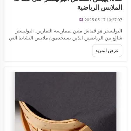
الملابس الرياضية
2025-05-17 19:27:07
البوليستر هو قماش متين لممارسة التمارين. البوليستر
شائع بين الرياضيين الذين يستخدمون ملابس النشاط التي
تحتاج إلى تحمل العمل الشاق. يمكنك الجري والقفز
عرض المزيد
واللعب دون القلق من تمزيق ملابسك أو الحاجة
لاستبدالها. نسيج Xingye عالي الجودة...