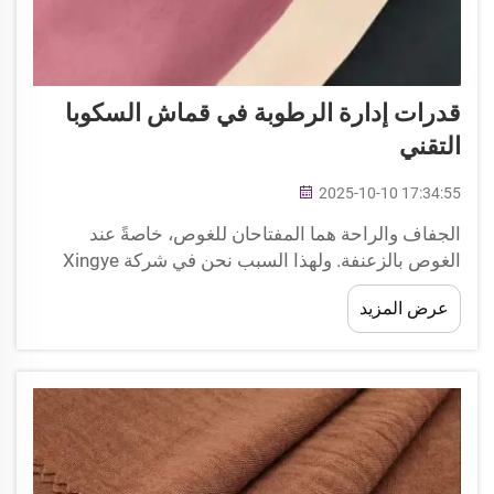
قدرات إدارة الرطوبة في قماش السكوبا
التقني
2025-10-10 17:34:55
الجفاف والراحة هما المفتاحان للغوص، خاصةً عند
الغوص بالزعنفة. ولهذا السبب نحن في شركة Xingye
Textile متحمسون لقماش السكوبا الكريبي التقني
عرض المزيد
الخاص بنا. تم تصميمه ليُخرج الرطوبة من بشرتك، مما
يسمح لك بالتركيز...