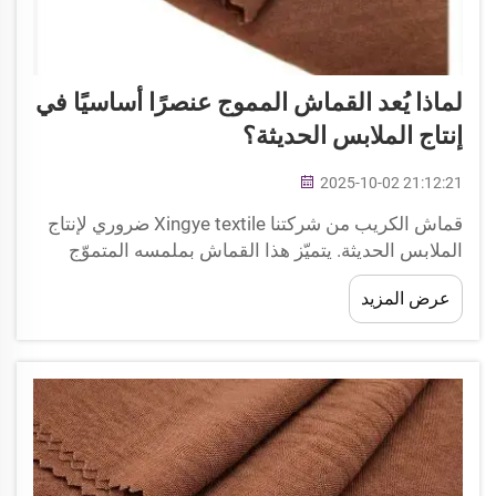
لماذا يُعد القماش المموج عنصرًا أساسيًا في
إنتاج الملابس الحديثة؟
2025-10-02 21:12:21
قماش الكريب من شركتنا Xingye textile ضروري لإنتاج
الملابس الحديثة. يتميّز هذا القماش بملمسه المتموّج
الذي يضيف جاذبية أكبر للملابس. كما يعشق المصممون
عرض المزيد
الكريب لأنه يجعل ملابسهم تبرز...