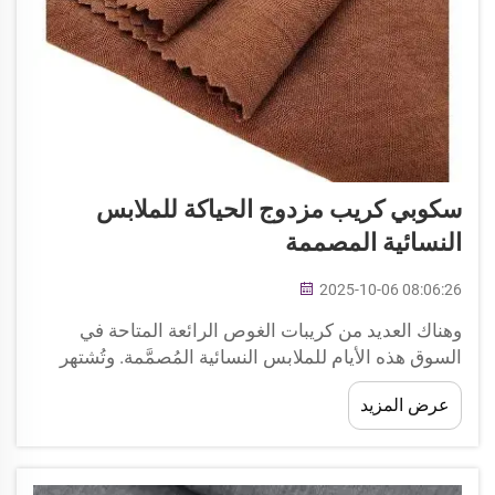
سكوبي كريب مزدوج الحياكة للملابس
النسائية المصممة
2025-10-06 08:06:26
وهناك العديد من كريبات الغوص الرائعة المتاحة في
السوق هذه الأيام للملابس النسائية المُصمَّمة. وتُشتهر
هذه المادة، التي تصنعها شركة Xingye Textile، بلمسة
عرض المزيد
حريرية ناعمة، ومرونتها الملتصقة بالجسم، وكذلك براحتها
الفائقة...