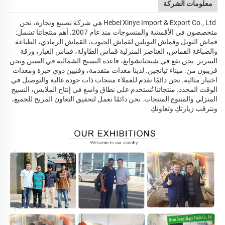
معلومات الشركة
Hebei Xinye Import & Export Co., Ltd هي شركة تصنيع وتجارة، نحن
متخصصون في الأقمشة والمنسوجات منذ عام 2007. أهم منتجاتنا
تشمل:
قماش التويل وقماش البوبلين لقماش الجيوب، القماش الرمادي، الطباعة
والصباغة القماش، العناصر المنزلية
قماش الطاولة، قماش الغبار، ورقة
السرير. نحن نقع في شيجياتشوانغ، قاعدة النسيج الشمالية في الصين ونحن
قريبون من.
ميناء تيانجين. لدينا معدات متقدمة، وفنيين ذوي خبرة ومعدات
اختبار مثالية. نحن دائمًا نقدم للعملاء
منتجات ذات جودة عالية والتوصيل في
الوقت المحدد. منتجاتنا تُستخدم على نطاق واسع في إنتاج الملابس، النسيج
المنزلي والمتنوع
المنتجات. نحن دائمًا نعمل لتحقيق التعاون المربح للجميع،
ونترقب زيارتكِ وتعاونكِ