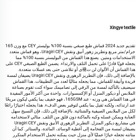
Xingye textile
تقديم جديد 2024 قماش طبع صبغي بنسبة 100% بوليستر CEY مع وزن 165
جرام/متر مربع وتطريز زهور أنيق ونقش Uragiri CEY، وهو قماش متعدد
الاستخدامات ومتين. يصنع هذا القماش من البوليستر بنسبة 100% مما
يجعله قويًا قادرًا على تحمل التلف والارتداء. يضمن الطبع الصبغي CEY على
هذا القماش أن الألوان لن ت褪ى أو تتلاشى حتى بعد غسلات متعددة.
بالإضافة إلى ذلك، فإن التطريز الزهوري ونقش Uragiri CEY يضيفان لمسة
فريدة وأنيقة للقماش، مما يجعله مثاليًا لعدد من التطبيقات. هذا القماش
سيضيف بالتأكيد لمسة من الرقي إلى تصاميمك سواء كنت تقوم بصناعة
الملابس أو ديكور المنزل أو الإكسسوارات. واحدة من أكثر الأمور المفيدة
في هذا القماش هي وزنه - عند 165GSM، فهو خفيف بما يكفي ليكون مريحًا
عند ارتدائه، ولكنه ثقيل بما يكفي لتوفير بعض الدفء. هذا يجعله اختيارًا رائعًا
لكل من الملابس الصيفية والشتائية. بالإضافة إلى ذلك، فإن النسيج سهل
العناية ويمكن غسله وكيه بالماكنة دون قلق من التلف. مثالي لاستخدامه
في مشاريع ديكور المنزل. التطريز الزهوري الأنيق ونقش Uragiri CEY
يضيفان لمسة من الفخامة إلى أغطية الوسائد، المائدة، والستائر. كما أن
متانته تجعله خيارًا عمليًا لأي منزل حيث يمكنه تحمل الاستخدام المتكرر