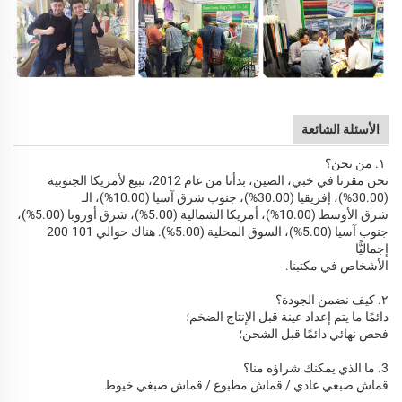
الأسئلة الشائعة
١. من نحن؟
نحن مقرنا في خبي، الصين، بدأنا من عام 2012، نبيع لأمريكا الجنوبية
(30.00%)، إفريقيا (30.00%)، جنوب شرق آسيا (10.00%)، الـ
شرق الأوسط (10.00%)، أمريكا الشمالية (5.00%)، شرق أوروبا (5.00%)،
جنوب آسيا (5.00%)، السوق المحلية (5.00%). هناك حوالي 101-200
إجماليًّا
الأشخاص في مكتبنا.
٢. كيف نضمن الجودة؟
دائمًا ما يتم إعداد عينة قبل الإنتاج الضخم؛
فحص نهائي دائمًا قبل الشحن؛
3. ما الذي يمكنك شراؤه منا؟
قماش صبغي عادي / قماش مطبوع / قماش صبغي خيوط