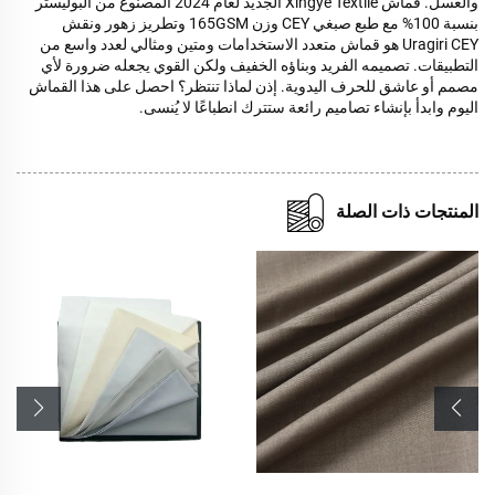
والغسل. قماش Xingye Textile الجديد لعام 2024 المصنوع من البوليستر
بنسبة 100% مع طبع صبغي CEY وزن 165GSM وتطريز زهور ونقش
Uragiri CEY هو قماش متعدد الاستخدامات ومتين ومثالي لعدد واسع من
التطبيقات. تصميمه الفريد وبناؤه الخفيف ولكن القوي يجعله ضرورة لأي
مصمم أو عاشق للحرف اليدوية. إذن لماذا تنتظر؟ احصل على هذا القماش
اليوم وابدأ بإنشاء تصاميم رائعة ستترك انطباعًا لا يُنسى.
المنتجات ذات الصلة