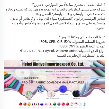
4. لماذا يجب أن تشتري منا بدلًا من المورِّدين الآخرين؟
شركة خبي سينيي للواردات والصادرات المحدودة هي شركة تصنيع وتجارة
متخصصة في البوليستر، وTC البوليستر/ القطن وTR
قماش البوليستر/رايون (الفيسكوز) سواء كان تويل أو كانفاس أو عادي،
ويُستخدم على نطاق واسع لملابس العمل الموحدة، والأكياس وأقمشة
الجيوب
5. ما الخدمات التي يمكننا تقديمها؟
شروط التسليم المقبولة: FOB، CFR، CIF، EXW؛
عملات الدفع المقبولة: USD، CNY;
أنواع الدفع المقبولة: T/T، L/C، PayPal، Western Union، نقدًا؛
اللغات المنطوقة: الإنجليزية، الصينية