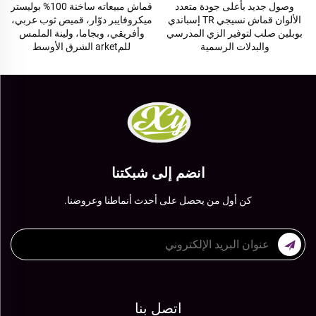
قماش مبيعاته ساخنة 100% بوليستر
قماش بوليستر يزيل مخصص عالي
ميكروفايبر دوّار، قميص ثوب عربي،
الجودة لقماش بدلة رجالية
وأفريقي، وبجاما، ولينة الملمس
للمarket الشرق الأوسط
انضم إلى شبكتنا
كن أول من يحصل على أحدث أنماطنا وعروضنا.
اتصل بنا