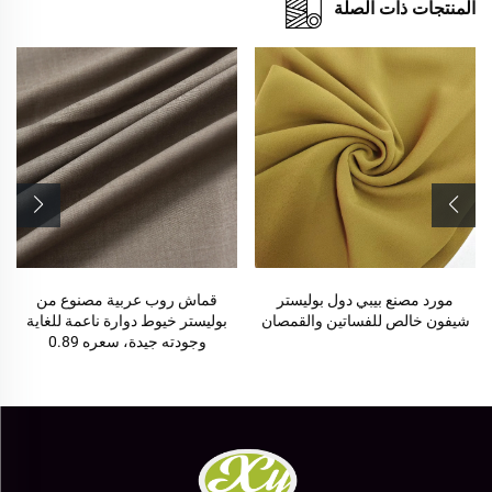
المنتجات ذات الصلة
مورد مصنع بيبي دول بوليستر
قماش روب عربية مصنوع من
شيفون خالص للفساتين والقمصان
بوليستر خيوط دوارة ناعمة للغاية
وجودته جيدة، سعره 0.89