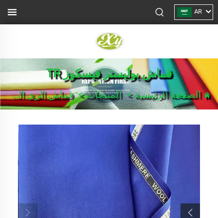
AR
قماش بوليستر فيسكوز TR
الصفحة الرئيسية
>
المنتجات
>
قماش الزي الرسمي/بدلة