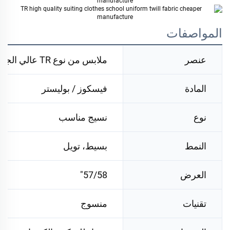
المواصفات
عنصر
ملابس من نوع TR عالي الجودة، ملابس مدرسية، قماش تويل أرخص
المادة
فيسكوز / بوليستر
نوع
نسيج مناسب
النمط
بسيط، تويل
العرض
57/58"
تقنيات
منسوج