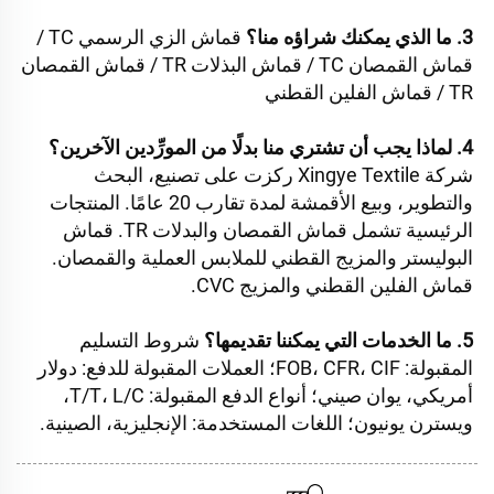
3. ما الذي يمكنك شراؤه منا؟ 
قماش الزي الرسمي TC / 
قماش القمصان TC / قماش البذلات TR / قماش القمصان 
TR / قماش الفلين القطني 
4. لماذا يجب أن تشتري منا بدلًا من المورِّدين الآخرين؟ 
شركة Xingye Textile ركزت على تصنيع، البحث 
والتطوير، وبيع الأقمشة لمدة تقارب 20 عامًا. المنتجات 
الرئيسية تشمل قماش القمصان والبدلات TR. قماش 
البوليستر والمزيج القطني للملابس العملية والقمصان. 
قماش الفلين القطني والمزيج CVC. 
5. ما الخدمات التي يمكننا تقديمها؟ 
شروط التسليم 
المقبولة: FOB، CFR، CIF؛ العملات المقبولة للدفع: دولار 
أمريكي، يوان صيني؛ أنواع الدفع المقبولة: T/T، L/C، 
ويسترن يونيون؛ اللغات المستخدمة: الإنجليزية، الصينية. 