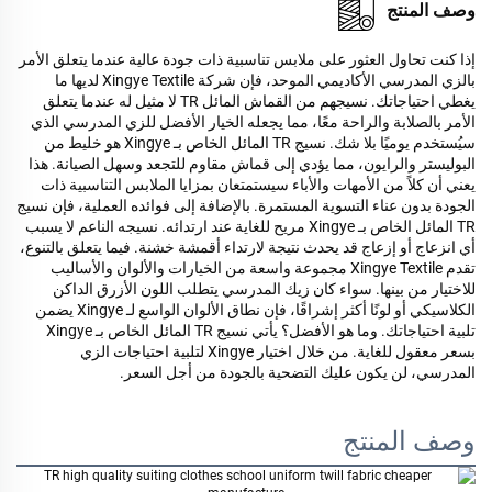
وصف المنتج
إذا كنت تحاول العثور على ملابس تناسبية ذات جودة عالية عندما يتعلق الأمر
بالزي المدرسي الأكاديمي الموحد، فإن شركة Xingye Textile لديها ما
يغطي احتياجاتك. نسيجهم من القماش المائل TR لا مثيل له عندما يتعلق
الأمر بالصلابة والراحة معًا، مما يجعله الخيار الأفضل للزي المدرسي الذي
سيُستخدم يوميًا بلا شك. نسيج TR المائل الخاص بـ Xingye هو خليط من
البوليستر والرايون، مما يؤدي إلى قماش مقاوم للتجعد وسهل الصيانة. هذا
يعني أن كلاً من الأمهات والأباء سيستمتعان بمزايا الملابس التناسبية ذات
الجودة بدون عناء التسوية المستمرة. بالإضافة إلى فوائده العملية، فإن نسيج
TR المائل الخاص بـ Xingye مريح للغاية عند ارتدائه. نسيجه الناعم لا يسبب
أي انزعاج أو إزعاج قد يحدث نتيجة لارتداء أقمشة خشنة. فيما يتعلق بالتنوع،
تقدم Xingye Textile مجموعة واسعة من الخيارات والألوان والأساليب
للاختيار من بينها. سواء كان زيك المدرسي يتطلب اللون الأزرق الداكن
الكلاسيكي أو لونًا أكثر إشراقًا، فإن نطاق الألوان الواسع لـ Xingye يضمن
تلبية احتياجاتك. وما هو الأفضل؟ يأتي نسيج TR المائل الخاص بـ Xingye
بسعر معقول للغاية. من خلال اختيار Xingye لتلبية احتياجات الزي
المدرسي، لن يكون عليك التضحية بالجودة من أجل السعر.
وصف المنتج