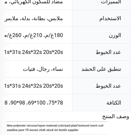
المميزات
مضاد للسكون الكهربائي، مست
الاستخدام
ملابس، بطانة، بدلة، ملابس
الوزن
180غ/م، 210غ/م، 260غ/م، 290غ/م، 340غ/م
عدد الخيوط
31s*31s 24s*32s 20s*20s
تنطبق على الحشد
نساء، رجال، فتيات
عدد الخيوط
31s*31s 24s*32s 20s*20s
الكثافة
78*75، 100*69، 98*90، 98*88، 90*81
وصف المنتج 