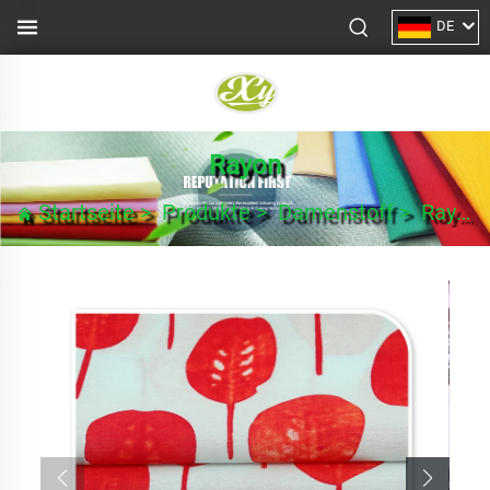
DE
Rayon
Startseite
>
Produkte
>
Damenstoff
>
Rayon