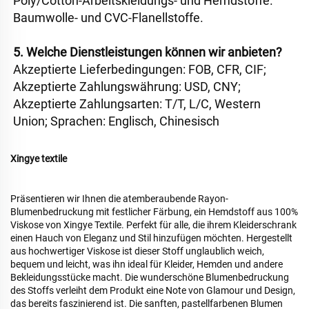
Poly/Cotton-Arbeitskleidungs- und Hemdstoffe. 
Baumwolle- und CVC-Flanellstoffe. 
5. Welche Dienstleistungen können wir anbieten? 
Akzeptierte Lieferbedingungen: FOB, CFR, CIF; 
Akzeptierte Zahlungswährung: USD, CNY; 
Akzeptierte Zahlungsarten: T/T, L/C, Western 
Union; Sprachen: Englisch, Chinesisch 
Xingye textile
Präsentieren wir Ihnen die atemberaubende Rayon-
Blumenbedruckung mit festlicher Färbung, ein Hemdstoff aus 100%
Viskose von Xingye Textile. Perfekt für alle, die ihrem Kleiderschrank
einen Hauch von Eleganz und Stil hinzufügen möchten. Hergestellt
aus hochwertiger Viskose ist dieser Stoff unglaublich weich,
bequem und leicht, was ihn ideal für Kleider, Hemden und andere
Bekleidungsstücke macht. Die wunderschöne Blumenbedruckung
des Stoffs verleiht dem Produkt eine Note von Glamour und Design,
das bereits faszinierend ist. Die sanften, pastellfarbenen Blumen