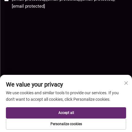
[email protected]
We value your privacy
We use cookies and similar tools to provide our services. If you
don't want to accept all cookies, click Personalize cookies.
Urheberrecht © Hebei Xingye Import Export Co., Ltd. Alle Rechte
Accept all
vorbehalten-
Datenschutzrichtlinie
-
Blog
Personalize cookies