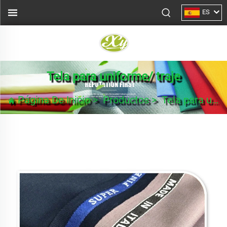
ES
Tela para uniforme/ traje
Página De Inicio
>
Productos
>
Tela para uniforme/ traje