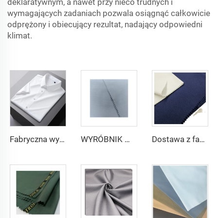
deklaratywnym, a nawet przy nieco trudnych i
wymagających zadaniach pozwala osiągnąć całkowicie
odprężony i obiecujący rezultat, nadający odpowiedni
klimat.
Fabryczna wysoka jakość materiału TR twill jednolitego dla męskich szat ze Środkowego Wschodu, lekka waga
WYRÓBNIK mikrofibrowej tkaniny dla mężczyzn z wirującego poliestru tkanina toyobo koszula arabski thobe
Dostawa z fabryki 65% poliestru 35% bawełny na podszewkę dżinsów w kolorze jednolitym TC TWILL Farbowany materiał na kieszenie do odzieży roboczej