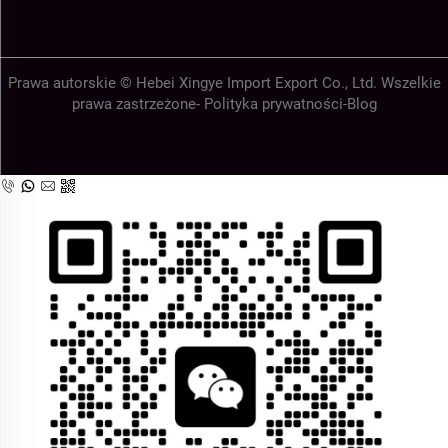
Prawa autorskie © Hebei Xingye Import Export Co., Ltd. Wszelkie
prawa zastrzeżone-
Polityka prywatności
-
Blog