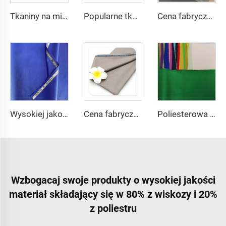
Tkaniny na miarę z poliestru i wiskosu z angielskim brzegiem
Popularne tkaniny Thobe poliestrowe dla muzułmanów z Arabii i Bliskiego Wschodu
Cena fabryczna TC 65/35 tkanina twillowa na spodnie, 65% poliestru i 35% bawełny, blend dla męskich chinosów, uniformów pielęgniarskich i tkanin roboczych
Wysokiej jakości tkanina na ubrania, uniformy szkolne, tkanina w prążki tańsza
Cena fabryczna tkanina tr80/20 80% poliestru i 20% rayonu dla męskich garniturów
Poliesterowa tkanina szifonowa typu dżersey Współcześniepleciony materiał na sukienkę
Wzbogacaj swoje produkty o wysokiej jakości
materiał składający się w 80% z wiskozy i 20%
z poliestru