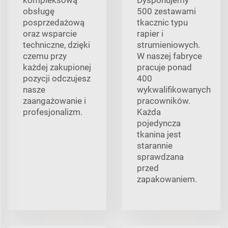
obsługę
500 zestawami
posprzedażową
tkacznic typu
oraz wsparcie
rapier i
techniczne, dzięki
strumieniowych.
czemu przy
W naszej fabryce
każdej zakupionej
pracuje ponad
pozycji odczujesz
400
nasze
wykwalifikowanych
zaangażowanie i
pracowników.
profesjonalizm.
Każda
pojedyncza
tkanina jest
starannie
sprawdzana
przed
zapakowaniem.