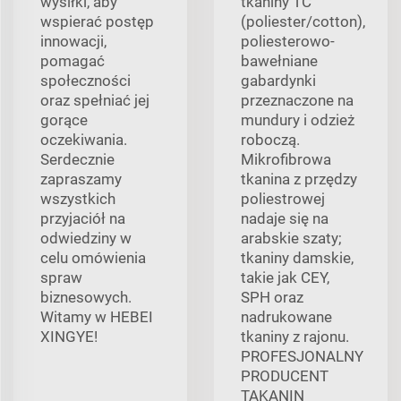
wysiłki, aby
tkaniny TC
wspierać postęp
(poliester/cotton),
innowacji,
poliesterowo-
pomagać
bawełniane
społeczności
gabardynki
oraz spełniać jej
przeznaczone na
gorące
mundury i odzież
oczekiwania.
roboczą.
Serdecznie
Mikrofibrowa
zapraszamy
tkanina z przędzy
wszystkich
poliestrowej
przyjaciół na
nadaje się na
odwiedziny w
arabskie szaty;
celu omówienia
tkaniny damskie,
spraw
takie jak CEY,
biznesowych.
SPH oraz
Witamy w HEBEI
nadrukowane
XINGYE!
tkaniny z rajonu.
PROFESJONALNY
PRODUCENT
TAKANIN