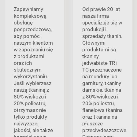
Zapewniamy
Od prawie 20 lat
kompleksową
nasza firma
obsługę
specjalizuje się w
posprzedażową,
produkcji i
aby pomóc
sprzedaży tkanin.
naszym klientom
Głównymi
w zapoznaniu się
produktami są
z produktami
tkaniny
oraz ich
jedwabiste TR i
skutecznym
TC przeznaczone
wykorzystaniu.
na mundury lub
Jeśli wybierzesz
garnitury, tkaniny
naszą tkaninę z
damskie, tkanina
80% wiskozu i
z 80% wiskozu i
20% poliestru,
20% poliestru,
otrzymasz nie
flanelowa tkanina
tylko produkty
oraz tkanina na
najwyższej
płaszcze
jakości, ale także
przeciwdeszczowe.
kompleksową
Dysponujemy