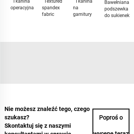
Tkanina
Textured
Tkanina
Bawełniana
operacyjna
spandex
na
podszewka
fabric
garnitury
do sukienek
Nie możesz znaleźć tego, czego
szukasz?
Poproś o
Skontaktuj się z naszymi
wycenę teraz
konsultantami w sprawie