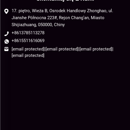
17. piętro, Wieża B, Osrodek Handlowy Zhonghao, ul.
Jianshe Północna 223#, Rejon Chang’an, Miasto
Shijiazhuang, 050000, Chiny
+8613785113278
+8615511616069
[email protected]
|
[email protected]
|
[email protected]
|
[email protected]