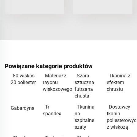
Powiązane kategorie produktów
80 wiskos
Materiał z
Szara
Tkanina z
20 poliester
rayonu
sztuczna
efektem
wiskozowego
futrzana
chrustu
chusta
Tr
Tkanina
Dostawcy
Gabardyna
spandex
na
tkanin
szpitalne
poliesterowyc
szaty
z wiskozą