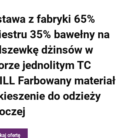
tawa z fabryki 65%
iestru 35% bawełny na
dszewkę dżinsów w
orze jednolitym TC
LL Farbowany materiał
kieszenie do odzieży
oczej
kaj ofertę