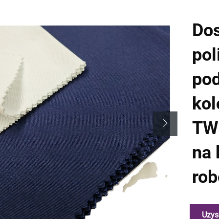
Dos
pol
po
kol
TWI
na 
rob
Uzys