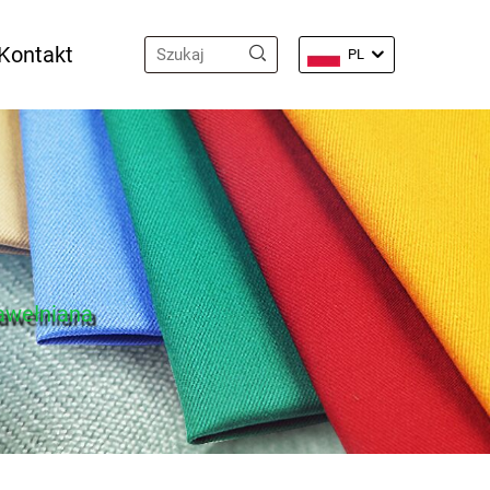
Kontakt
PL
awełniana