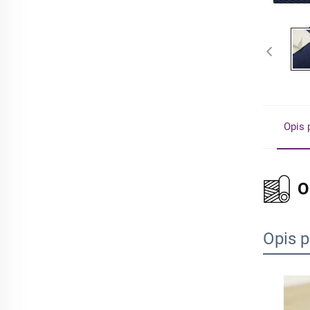
Opis 
O
Opis 