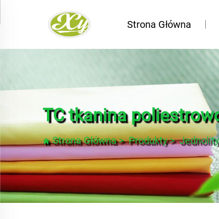
Strona Główna
TC tkanina poliestrow
Strona Główna
>
Produkty
>
Jednolity