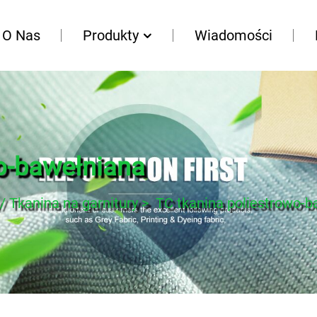
O Nas
Produkty
Wiadomości
o-bawełniana
/ Tkanina na garnitury
>
TC tkanina poliestrowo-b