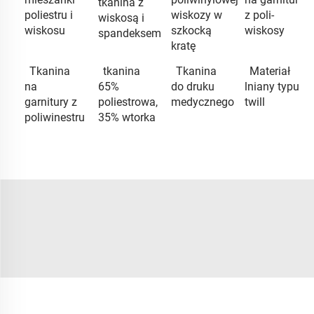
tkanina z
poliestru i
wiskozy w
z poli-
wiskosą i
wiskosu
szkocką
wiskosy
spandeksem
kratę
Tkanina
tkanina
Tkanina
Materiał
na
65%
do druku
lniany typu
garnitury z
poliestrowa,
medycznego
twill
poliwinestru
35% wtorka