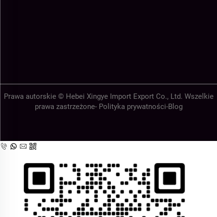
Prawa autorskie © Hebei Xingye Import Export Co., Ltd. Wszelkie
prawa zastrzeżone-
Polityka prywatności
-
Blog