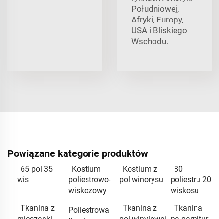
Południowej,
Afryki, Europy,
USA i Bliskiego
Wschodu.
Powiązane kategorie produktów
65 pol 35
Kostium
Kostium z
80
wis
poliestrowo-
poliwinorysu
poliestru 20
wiskozowy
wiskosu
Tkanina z
Tkanina z
Tkanina
Poliestrowa
mieszanki
poliwinylowej
na garnitur