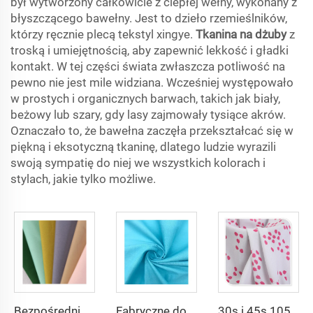
był wytworzony całkowicie z ciepłej wełny, wykonany z
błyszczącego bawełny. Jest to dzieło rzemieślników,
którzy ręcznie plecą tekstyl xingye.
Tkanina na dżuby
z
troską i umiejętnością, aby zapewnić lekkość i gładki
kontakt. W tej części świata zwłaszcza potliwość na
pewno nie jest mile widziana. Wcześniej występowało
w prostych i organicznych barwach, takich jak biały,
beżowy lub szary, gdy lasy zajmowały tysiące akrów.
Oznaczało to, że bawełna zaczęła przekształcać się w
piękną i eksotyczną tkaninę, dlatego ludzie wyrazili
swoją sympatię do niej we wszystkich kolorach i
stylach, jakie tylko możliwe.
Bezpośrednio z fabryki Poliester Gabardyna Tkanina/Twill Gabardyna Dla uniformów roboczych
Fabryczne dostawy tkaniny poliestrowej 80% Bawełnianej 20%, gęstość 110*76, masa 100g/m², skład poplin tc poplin
30s i 45s 105gsm piękny drukowany jednobarwnie barwiony materiał modowy na sukienkę i koszulę dla dam 100% wiskos