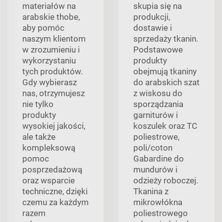
materiałów na
skupia się na
arabskie thobe,
produkcji,
aby pomóc
dostawie i
naszym klientom
sprzedaży tkanin.
w zrozumieniu i
Podstawowe
wykorzystaniu
produkty
tych produktów.
obejmują tkaniny
Gdy wybierasz
do arabskich szat
nas, otrzymujesz
z wiskosu do
nie tylko
sporządzania
produkty
garniturów i
wysokiej jakości,
koszulek oraz TC
ale także
poliestrowe,
kompleksową
poli/coton
pomoc
Gabardine do
posprzedażową
mundurów i
oraz wsparcie
odzieży roboczej.
techniczne, dzięki
Tkanina z
czemu za każdym
mikrowłókna
razem
poliestrowego