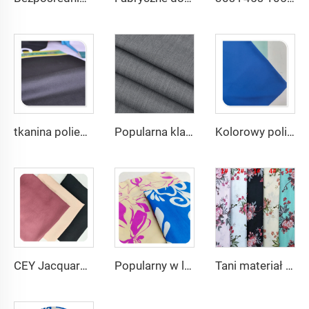
tkanina poliesterowa 80% bawełniana 20% poplin tanio, przeznaczona na podszewkę i kieszenie oraz męską koszulową tkaninę
Popularna klasyczna TR tkanina z poliestru i wiskosu w prążki do wykurowania płaszczy
Kolorowy poliester spandeks 4-Stronny Rozciągany Barwiony Materiał Współcześniepleciony do Sukienek i Ubranek
CEY Jacquard tanie ceny wysoka jakość dla odzieży 100% POLIESTER
Popularny w lecie materiał 100% poliestrowy tkanina CEY, duży flora drukowany dla damskiej odzieży
Tani materiał z fabryki 100% rayon drukowany materiał na ubrania dla kobiet wiskos drukowany