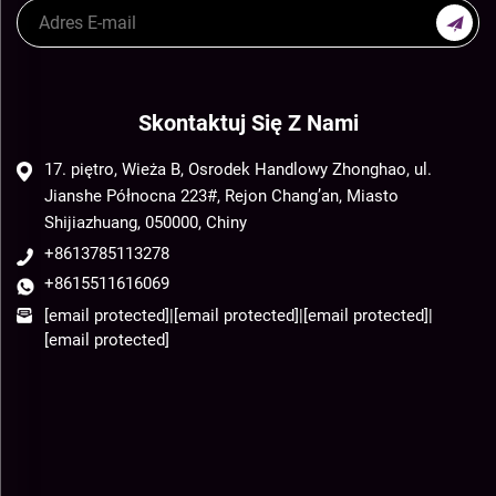
Skontaktuj Się Z Nami
17. piętro, Wieża B, Osrodek Handlowy Zhonghao, ul.
Jianshe Północna 223#, Rejon Chang’an, Miasto
Shijiazhuang, 050000, Chiny
+8613785113278
+8615511616069
[email protected]
|
[email protected]
|
[email protected]
|
[email protected]