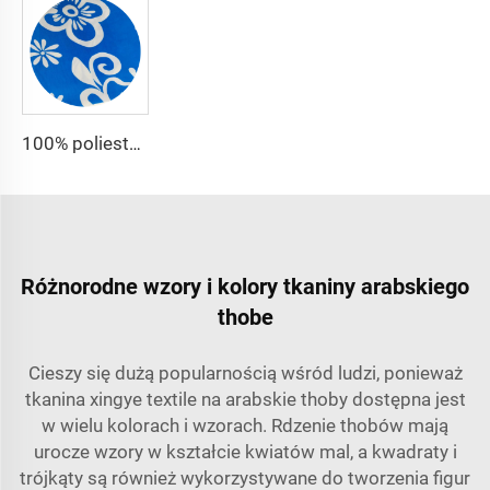
100% poliester tkanina CEY pigmentowa drukowana, 165GSM kwiatowa CEY wyprężona tkanina
Różnorodne wzory i kolory tkaniny arabskiego
thobe
Cieszy się dużą popularnością wśród ludzi, ponieważ
tkanina xingye textile na arabskie thoby dostępna jest
w wielu kolorach i wzorach. Rdzenie thobów mają
urocze wzory w kształcie kwiatów mal, a kwadraty i
trójkąty są również wykorzystywane do tworzenia figur