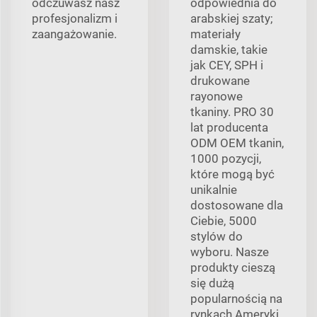
odczuwasz nasz
odpowiednia do
profesjonalizm i
arabskiej szaty;
zaangażowanie.
materiały
damskie, takie
jak CEY, SPH i
drukowane
rayonowe
tkaniny. PRO 30
lat producenta
ODM OEM tkanin,
1000 pozycji,
które mogą być
unikalnie
dostosowane dla
Ciebie, 5000
stylów do
wyboru. Nasze
produkty cieszą
się dużą
popularnością na
rynkach Ameryki