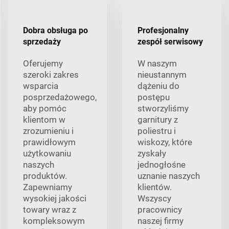
Dobra obsługa po
Profesjonalny
sprzedaży
zespół serwisowy
Oferujemy
W naszym
szeroki zakres
nieustannym
wsparcia
dążeniu do
posprzedażowego,
postępu
aby pomóc
stworzyliśmy
klientom w
garnitury z
zrozumieniu i
poliestru i
prawidłowym
wiskozy, które
użytkowaniu
zyskały
naszych
jednogłośne
produktów.
uznanie naszych
Zapewniamy
klientów.
wysokiej jakości
Wszyscy
towary wraz z
pracownicy
kompleksowym
naszej firmy