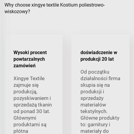
Why choose xingye textile Kostium poliestrowo-
wiskozowy?
Wysoki procent
doświadczenie w
powtarzalnych
produkcji 20 lat
zamówień
Od początku
Xingye Textile
działalności firma
zajmuje się
skupia się na
produkcją,
produkcji i
pozyskiwaniem i
sprzedaży
sprzedażą tkanin
materiałów
od ponad 30 lat.
tekstylnych.
Głównymi
Główne produkty
produktami są
to: garnitury i
płótna
materiały do