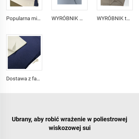
Popularna mikrofibrowa tkanina arabskiego thobe dla mężczyzn z wirującego poliestru tkanina toyobo koszula arabski thobe
WYRÓBNIK mikrofibrowej tkaniny dla mężczyzn z wirującego poliestru tkanina toyobo koszula arabski thobe
WYRÓBNIK tkaniny arabskiego thobe dla mężczyzn z wirującego poliestru tkanina toyobo koszula arabski thobe
Dostawa z fabryki 65% poliestru 35% bawełny na podszewkę dżinsów w kolorze jednolitym TC TWILL Farbowany materiał na kieszenie do odzieży roboczej
Ubrany, aby robić wrażenie w poliestrowej
wiskozowej sui