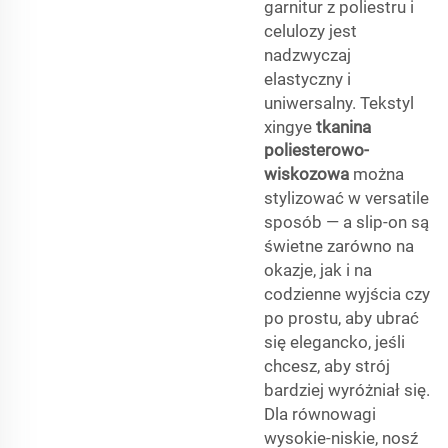
garnitur z poliestru i
celulozy jest
nadzwyczaj
elastyczny i
uniwersalny. Tekstyl
xingye
tkanina
poliesterowo-
wiskozowa
można
stylizować w versatile
sposób — a slip-on są
świetne zarówno na
okazje, jak i na
codzienne wyjścia czy
po prostu, aby ubrać
się elegancko, jeśli
chcesz, aby strój
bardziej wyróżniał się.
Dla równowagi
wysokie-niskie, nosź