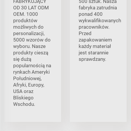
FABRYKUJĄCY
500 sztuk. Nasza
OD 30 LAT ODM
fabryka zatrudnia
OEM. 1000
ponad 400
produktów
wykwalifikowanych
możliwych do
pracowników.
personalizacji,
Przed
5000 wzorów do
zapakowaniem
wyboru. Nasze
każdy materiał
produkty cieszą
jest starannie
się dużą
sprawdzany.
popularnością na
rynkach Ameryki
Południowej,
Afryki, Europy,
USA oraz
Bliskiego
Wschodu.