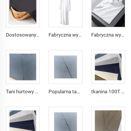
Dostosowany materiał TR o lekkiej wadze, wygodny w użyciu dla mieszkańców Środkowego Wschodu w różnych kolorach, jednolity materiał twill na koszule i szaty
Fabryczna wysoka jakość materiału TR twill dla męskich szat ze Środkowego Wschodu, lekka waga
Fabryczna wysoka jakość materiału TR twill jednolitego dla męskich szat ze Środkowego Wschodu, lekka waga
Tani hurtowy mikrofibrowy materiał arabski na thobe dla mężczyzn z poliestru Toyobo koszula arabska
Popularna tania tkanina arabska na thobe dla koszuli i spodni z poliestru Toyobo mikrofibrowa
tkanina 100T Woven Plain mikrofibrowa Tkanina Poliestrowa Toyobo Tkanina Arabska Thobe