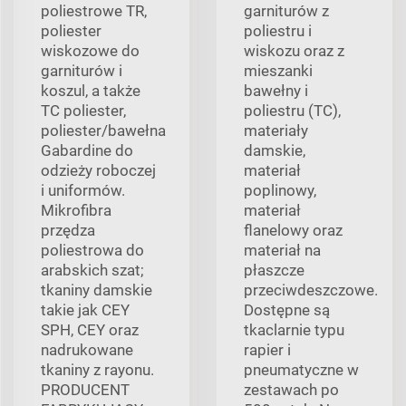
poliestrowe TR,
garniturów z
poliester
poliestru i
wiskozowe do
wiskozu oraz z
garniturów i
mieszanki
koszul, a także
bawełny i
TC poliester,
poliestru (TC),
poliester/bawełna
materiały
Gabardine do
damskie,
odzieży roboczej
materiał
i uniformów.
poplinowy,
Mikrofibra
materiał
przędza
flanelowy oraz
poliestrowa do
materiał na
arabskich szat;
płaszcze
tkaniny damskie
przeciwdeszczowe.
takie jak CEY
Dostępne są
SPH, CEY oraz
tkaclarnie typu
nadrukowane
rapier i
tkaniny z rayonu.
pneumatyczne w
PRODUCENT
zestawach po