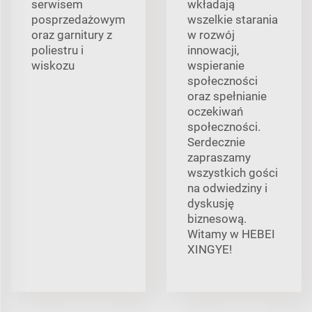
serwisem
wkładają
posprzedażowym
wszelkie starania
oraz garnitury z
w rozwój
poliestru i
innowacji,
wiskozu
wspieranie
społeczności
oraz spełnianie
oczekiwań
społeczności.
Serdecznie
zapraszamy
wszystkich gości
na odwiedziny i
dyskusję
biznesową.
Witamy w HEBEI
XINGYE!