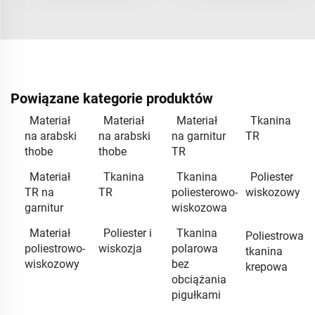
Powiązane kategorie produktów
Materiał
Materiał
Materiał
Tkanina
na arabski
na arabski
na garnitur
TR
thobe
thobe
TR
Materiał
Tkanina
Tkanina
Poliester
TR na
TR
poliesterowo-
wiskozowy
garnitur
wiskozowa
Materiał
Poliester i
Tkanina
Poliestrowa
poliestrowo-
wiskozja
polarowa
tkanina
wiskozowy
bez
krepowa
obciążania
pigułkami