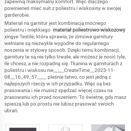
zapewnią maksymalny komfort. Więc dlaczego
powinieneś mieć suit z poliestru i wiskosiny w swojej
garderobie.
Materiał na garnitur jest kombinacją mocnego
poliestru i miękkiego
materiał poliestrowo-wiskozowy
xingye Textile; która sprawia, że zimowe garnitury
wełniane są niezwykle wygodne do regularnego
noszenia w stylowy sposób. Dzięki temu kombinacji,
garnitury te są nie tylko trwałe, ale możesz je nosić tyle,
ile chcesz, a nie rozpadną się. Tkanina w garniturach z
poliestru i wiskosu nie__;__CreateTime__2023-11-
08__16_49_57____ pleśnie łatwo, co jest jedną z
najlepszych rzeczy w ich przypadku. Więc są bez
prasowania i nie musisz spędzać więcej czasu na
prasowaniu ich przed noszeniem. To świetne, gdy masz
spieszą lub po prostu nie lubisz prasować swoich
ubrań.