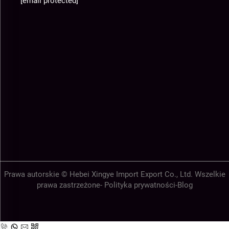
[email protected]
Prawa autorskie © Hebei Xingye Import Export Co., Ltd. Wszelkie
prawa zastrzeżone-
Polityka prywatności
-
Blog