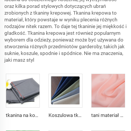
oraz kilka porad stylowych dotyczących ubrań
zrobionych z tkaniny krepowej. Tkanina krepowa to
materiał, który powstaje w wyniku plecenia różnych
rodzajów nitek razem. To daje tej tkaninie jej miękkość i
gładkość. Tkanina krepowa jest również popularnym
wyborem dla odzieży, ponieważ może być używana do
stworzenia różnych przedmiotów garderoby, takich jak
suknie, koszule, spodnie i spódnice. Nie ma znaczenia,
jaki masz styl
tkanina na kostium poliestrowy wiskozowy, Arabia Robe, Koszula, Spodnie, Tkanina medyczna
Koszulowa tkanina z poliestrowej wiskozy TR na wymiar, wysokiej jakości dla męskich kostiumów
tani materiał szifonowy Georgette 75D 100% poliester 2800 skręceń Materiał szifonowy Perłowy do sukni