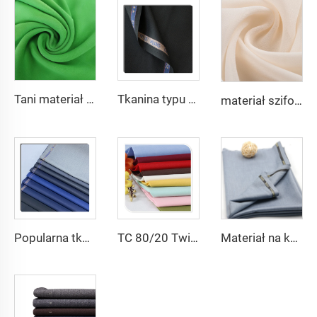
Tani materiał szifonowy Georgette 75D 100% poliester 2800 skręceń Materiał szifonowy Perłowy do sukni
Tkanina typu twill z mieszanki 80% poliestru i 20% wiskozy do thobe'a i koszuli
materiał szifonowy Georgette 75D 2800 skręceń 100% poliesterowy materiał szifonowy Perłowy do sukni
Popularna tkanina typu twill z mieszanki 80/20 poliestru i wiskozy do produkcji odzieży
TC 80/20 Twill lub poplin barwiony na masę do kieszeni i odzieży roboczej
Materiał na kostiumy dla mężczyzn z T/R, Arabia Robe, koszula, spodnie, materiał medyczny, bestseller