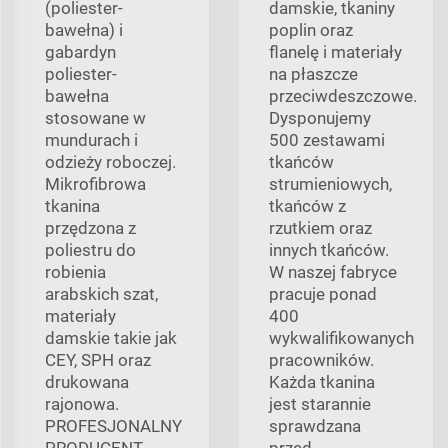
(poliester-
damskie, tkaniny
bawełna) i
poplin oraz
gabardyn
flanelę i materiały
poliester-
na płaszcze
bawełna
przeciwdeszczowe.
stosowane w
Dysponujemy
mundurach i
500 zestawami
odzieży roboczej.
tkańców
Mikrofibrowa
strumieniowych,
tkanina
tkańców z
przędzona z
rzutkiem oraz
poliestru do
innych tkańców.
robienia
W naszej fabryce
arabskich szat,
pracuje ponad
materiały
400
damskie takie jak
wykwalifikowanych
CEY, SPH oraz
pracowników.
drukowana
Każda tkanina
rajonowa.
jest starannie
PROFESJONALNY
sprawdzana