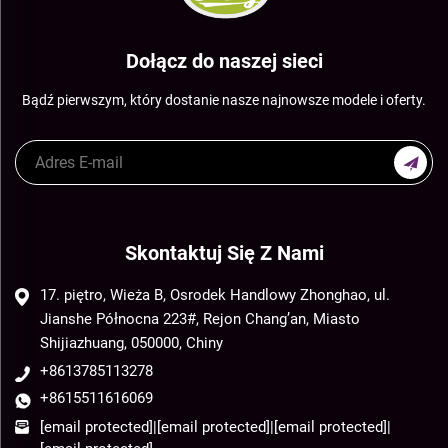
Dołącz do naszej sieci
Bądź pierwszym, który dostanie nasze najnowsze modele i oferty.
Skontaktuj Się Z Nami
17. piętro, Wieża B, Osrodek Handlowy Zhonghao, ul.
Jianshe Północna 223#, Rejon Chang’an, Miasto
Shijiazhuang, 050000, Chiny
+8613785113278
+8615511616069
[email protected]
|
[email protected]
|
[email protected]
|