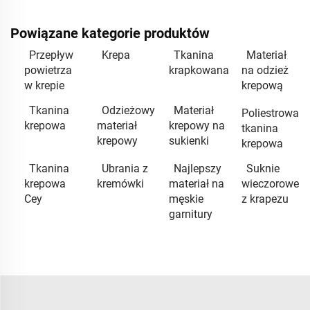
Powiązane kategorie produktów
Przepływ
Krepa
Tkanina
Materiał
powietrza
krapkowana
na odzież
w krepie
krepową
Tkanina
Odzieżowy
Materiał
Poliestrowa
krepowa
materiał
krepowy na
tkanina
krepowy
sukienki
krepowa
Tkanina
Ubrania z
Najlepszy
Suknie
krepowa
kremówki
materiał na
wieczorowe
Cey
męskie
z krapezu
garnitury