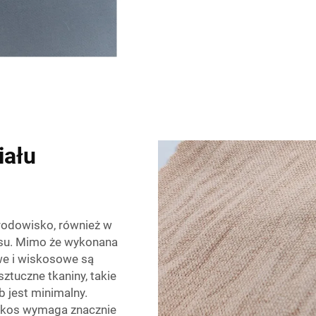
iału
środowisko, również w
kosu. Mimo że wykonana
we i wiskosowe są
sztuczne tkaniny, takie
ob jest minimalny.
iskos wymaga znacznie