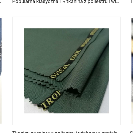
 na sukienkę i koszulę dla dam 100% wiskos
Popularna klasyczna TR tkanina z poliestru i wiskosu w prążki do wykurowania płaszczy