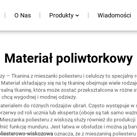
O Nas
Produkty
Wiadomości
Materiał poliwtorkowy
lozy — Tkanina z mieszanki poliesteru i celulozy to specjalny
. Materiał składający się na tę tkaninę obejmuje wiele rodza
lną tkaninę, która może zostać przekształcona w różne styl
zy chcą wygodnej i modnej odzieży.
materiałem do różnych rodzajów ubrań. Często występuje w 
 przerwy od roli ucznia lub eksperta (oboje są tak samo ważn
ieszanka poliesteru z wiskozą służy również do produkcji 
ełnić funkcję munduru. Jest łatwa w obsłudze i można ją ba
oliesterowo-wiskozowa
oznacza, że z mieszaniną poliester