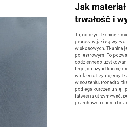
Jak materia
trwałość i w
To, co czyni tkaninę z 
proces, w jaki są wytwo
wiskosowych. Tkanina je
poliestrowym. To pozwal
codziennego użytkowani
tego, co czyni tkaninę 
włókien otrzymujemy tka
w noszeniu. Ponadto, tk
podlega kurczeniu się i 
łatwiej ją utrzymywać.
p
przechować i nosić bez