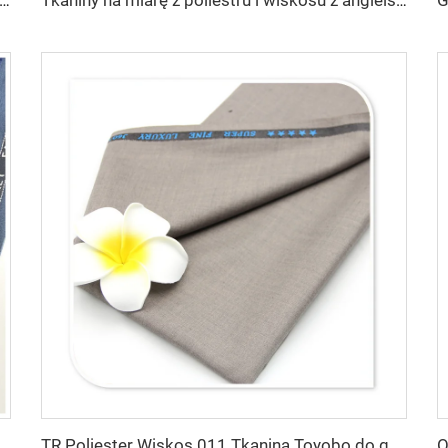
a na miarę -SHINNING LANA OBAMA POLIESTR WISKOS TKNINA SUPPER WISKOS
Tkaniny na miarę z poliestru i wiskosu z angielskim brzegiem
ina Poliester-Wiskos TR do uniformów biurowych z angielskim krawędziowaniem
TR Poliester Wiskos 011 Tkanina Toyobo do garniturów, Elastyczny Poplin dla szat, koszulek męskich, spódniczek dla chłopców, wzór jednobarwny dla mężczyzn