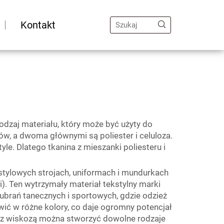
Kontakt
 rodzaj materiału, który może być użyty do
jów, a dwoma głównymi są poliester i celuloza.
e. Dlatego tkanina z mieszanki poliesteru i
stylowych strojach, uniformach i mundurkach
i). Ten wytrzymały materiał tekstylny marki
ubrań tanecznych i sportowych, gdzie odzież
rwić w różne kolory, co daje ogromny potencjał
u z wiskozą można stworzyć dowolne rodzaje