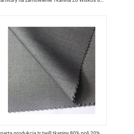
Garnitury na zamówienie Tkanina 20 Wiskos 80 Poliester Poliester Rayon TR Toyobo do garniturów
Oparta produkcja tr twill tkaniny 80% poli 20% wiskosy tkaniny arabskiej męskiej marynarki dla Toyobo