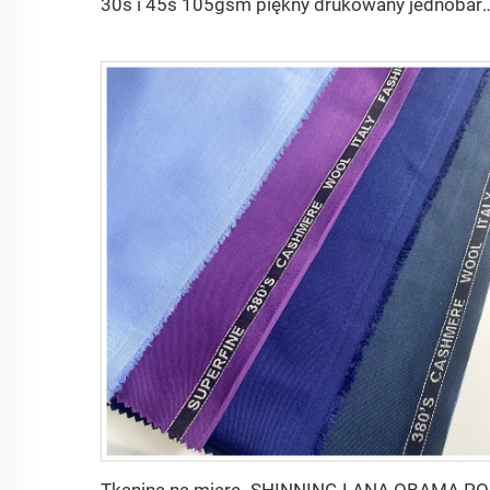
30s i 45s 105gsm piękny drukowany jednobarwnie barwiony materiał modowy