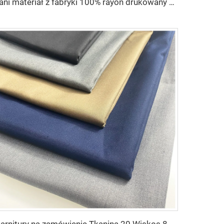
Tani materiał z fabryki 100% rayon drukowany materiał na ubrania dla kobiet wiskos drukowany