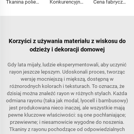
Tkanina poliestrowa rayon dwójka 80% Poliester 20% Bambosz 270g/m tkanina tr dla męskich garniturów
Konkurencyjna cena tkaniny tr 80% poliestru 20% rayonu dla męskich garniturów i koszulek
Cena fabryczna tkanina tr80/20 80% poliestru i 20% rayonu dla męskich garniturów
Korzyści z używania materiału z wiskosu do
odzieży i dekoracji domowej
Gdy lata mijały, ludzie eksperymentowali, aby uczynić
rayon jeszcze lepszym. Udoskonali proces, tworząc
wersję mocniejszą i miększą, dostępną w
różnorodnych kolorach i teksturach. To oznacza, że
dzisiaj można znaleźć rayon w różnych stylach. Każda
odmiana rayonu (taka jak modal, lyocell i bambusowy)
jest produkowana nieco inaczej, ale wszystkie mają
pewne kluczowe właściwości: są one pochłaniające;
przewiewne; i niesamowicie wygodne do noszenia.
Tkaniny z rayonu pochodzące od odpowiedzialnych