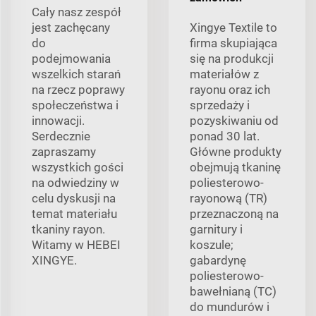
Cały nasz zespół
jest zachęcany
Xingye Textile to
do
firma skupiająca
podejmowania
się na produkcji
wszelkich starań
materiałów z
na rzecz poprawy
rayonu oraz ich
społeczeństwa i
sprzedaży i
innowacji.
pozyskiwaniu od
Serdecznie
ponad 30 lat.
zapraszamy
Główne produkty
wszystkich gości
obejmują tkaninę
na odwiedziny w
poliesterowo-
celu dyskusji na
rayonową (TR)
temat materiału
przeznaczoną na
tkaniny rayon.
garnitury i
Witamy w HEBEI
koszule;
XINGYE.
gabardynę
poliesterowo-
bawełnianą (TC)
do mundurów i