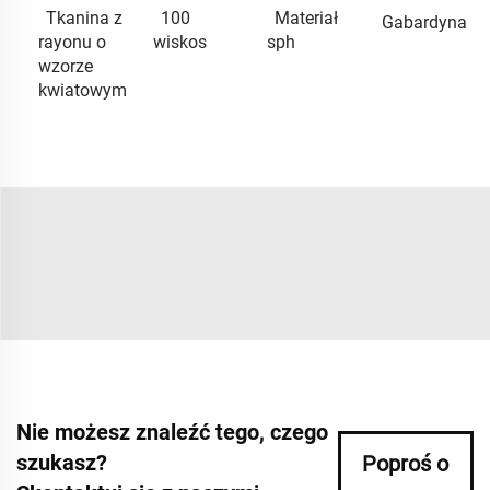
Tkanina z
100
Materiał
Gabardyna
rayonu o
wiskos
sph
wzorze
kwiatowym
Nie możesz znaleźć tego, czego
szukasz?
Poproś o