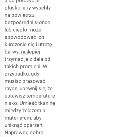
albo położyć je
płasko, aby wyschły
na powietrzu.
bezpośredni słońce
lub ciepło może
spowodować ich
kurczenie się i utratę
barwy; najlepiej
trzymać je z dala od
takich promieni. W
przypadku, gdy
musisz prasować
rayon, upewnij się, że
ustawisz temperaturę
nisko. Umieść tkaninę
między żelazem a
materiałem, aby
uniknąć oparzeń.
Naprawdę dobra