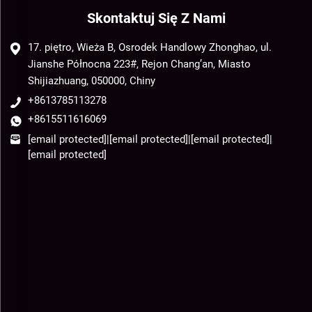
Skontaktuj Się Z Nami
17. piętro, Wieża B, Osrodek Handlowy Zhonghao, ul.
Jianshe Północna 223#, Rejon Chang’an, Miasto
Shijiazhuang, 050000, Chiny
+8613785113278
+8615511616069
[email protected]
|
[email protected]
|
[email protected]
|
[email protected]