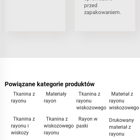
przed
zapakowaniem.
Powiązane kategorie produktów
Tkanina z
Materiały
Tkanina z
Materiał z
rayonu
rayon
rayonu
rayonu
wiskozowego
wiskozowego
Tkanina z
Tkanina z
Rayon w
Drukowany
rayonu i
wiskozowego
paski
materiał z
wiskozy
rayonu
rayonu