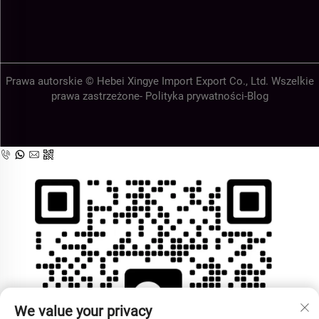
Prawa autorskie © Hebei Xingye Import Export Co., Ltd. Wszelkie
prawa zastrzeżone-
Polityka prywatności
-
Blog
We value your privacy