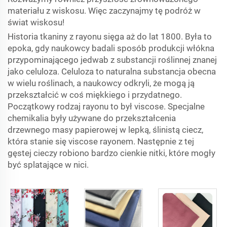
materiału z wiskosu. Więc zaczynajmy tę podróż w
świat wiskosu!
Historia tkaniny z rayonu sięga aż do lat 1800. Była to
epoka, gdy naukowcy badali sposób produkcji włókna
przypominającego jedwab z substancji roślinnej znanej
jako celuloza. Celuloza to naturalna substancja obecna
w wielu roślinach, a naukowcy odkryli, że mogą ją
przekształcić w coś miękkiego i przydatnego.
Początkowy rodzaj rayonu to był viscose. Specjalne
chemikalia były używane do przekształcenia
drzewnego masy papierowej w lepką, ślinistą ciecz,
która stanie się viscose rayonem. Następnie z tej
gęstej cieczy robiono bardzo cienkie nitki, które mogły
być splatające w nici.