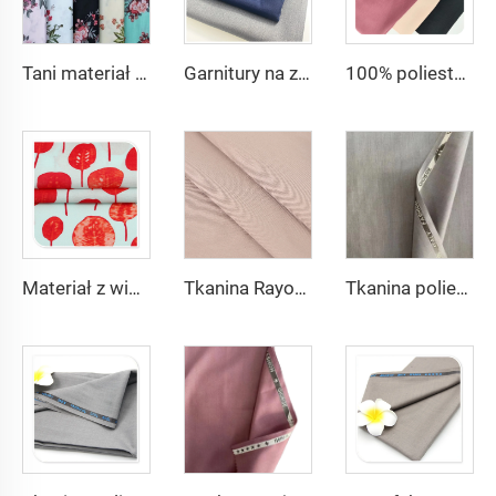
Tani materiał z fabryki 100% rayon drukowany materiał na ubrania dla kobiet wiskos drukowany
Garnitury na zamówienie Tkanina 20 Wiskos 80 Poliester Poliester Rayon TR Toyobo do garniturów
100% poliester 180D tkanina CEY Airflow Crepe Crinkle Rayon, materiały abaja dla kobiet
Materiał z wiskosu z drukowanymi kwiatami jednobarwnie barwiony materiał na sukienkę i koszulę 100% wiskos
Tkanina Rayon 65 Poliester 35 Wiskoza Mieszana Tkanina na Uniformy TR Spodnie i Koszule dla Mężczyzn
Tkanina poliestrowa z rayonem podwójny twill 80% poliester 20% wiskoz 420g/m tkanina tr dla męskich garniturów