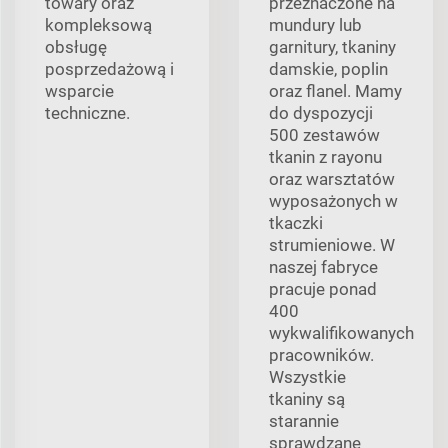
towary oraz
przeznaczone na
kompleksową
mundury lub
obsługę
garnitury, tkaniny
posprzedażową i
damskie, poplin
wsparcie
oraz flanel. Mamy
techniczne.
do dyspozycji
500 zestawów
tkanin z rayonu
oraz warsztatów
wyposażonych w
tkaczki
strumieniowe. W
naszej fabryce
pracuje ponad
400
wykwalifikowanych
pracowników.
Wszystkie
tkaniny są
starannie
sprawdzane