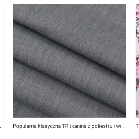
 na sukienkę i koszulę dla dam 100% wiskos
Popularna klasyczna TR tkanina z poliestru i wiskosu w prążki do wykurowania płaszczy