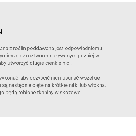
u
rana z roślin poddawana jest odpowiedniemu
 wymieszać z roztworem używanym później w
by utworzyć długie cienkie nici.
konać, aby oczyścić nici i usunąć wszelkie
są następnie cięte na krótkie nitki lub włókna,
ego będą robione tkaniny wiskozowe.