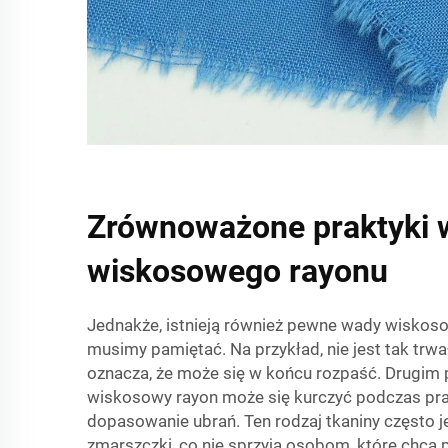
Zrównoważone praktyki w
wiskosowego rayonu
Jednakże, istnieją również pewne wady wiskoso
musimy pamiętać. Na przykład, nie jest tak trwał
oznacza, że może się w końcu rozpaść. Drugim 
wiskosowy rayon może się kurczyć podczas pran
dopasowanie ubrań. Ten rodzaj tkaniny często j
zmarszczki, co nie sprzyja osobom, które chcą 