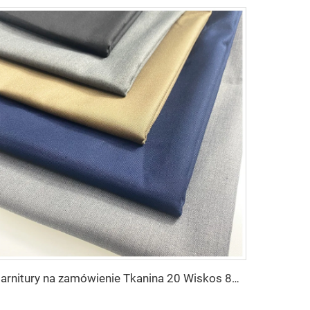
Garnitury na zamówienie Tkanina 20 Wiskos 80 Poliester Poliester Rayon TR Toyobo do garniturów