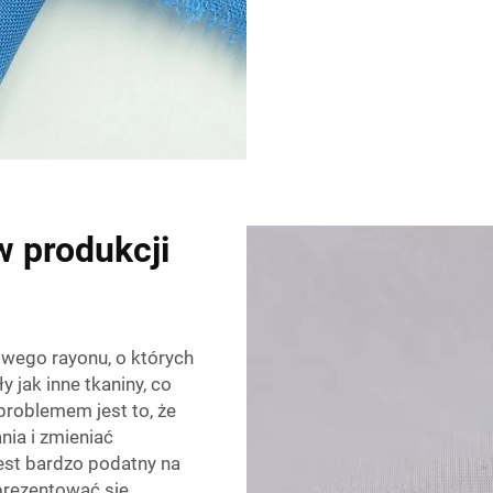
 produkcji
wego rayonu, o których
y jak inne tkaniny, co
problemem jest to, że
ia i zmieniać
est bardzo podatny na
prezentować się