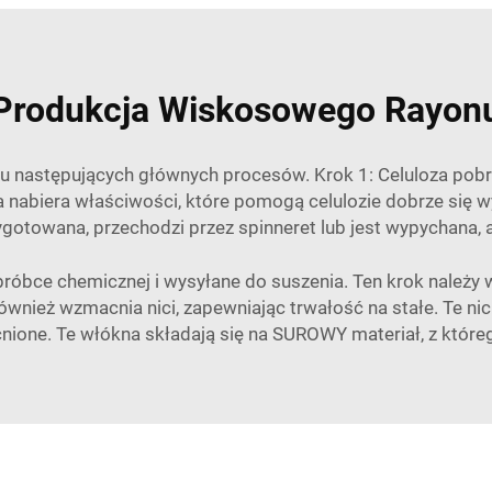
Produkcja Wiskosowego Rayon
 następujących głównych procesów. Krok 1: Celuloza pob
a nabiera właściwości, które pomogą celulozie dobrze się
ygotowana, przechodzi przez spinneret lub jest wypychana, a
óbce chemicznej i wysyłane do suszenia. Ten krok należy wy
wnież wzmacnia nici, zapewniając trwałość na stałe. Te nici 
nione. Te włókna składają się na SUROWY materiał, z któr