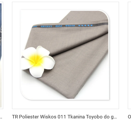
ina Poliester-Wiskos TR do uniformów biurowych z angielskim krawędziowaniem
TR Poliester Wiskos 011 Tkanina Toyobo do garniturów, Elastyczny Poplin dla szat, koszulek męskich, spódniczek dla chłopców, wzór jednobarwny dla mężczyzn