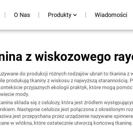
O Nas
Produkty
Wiadomości
nina z wiskozowego ra
używane do produkcji różnych rodzajów ubrań to tkanina z 
le produkują tkaniny z wiskosu z najwyższą starannością. P
 kontekście przyjaznych ekologii praktyk, które mogą pomó
 świecie mody.
kanina składa się z celulozy, która jest źródłem występując
dnikiem. Następnie celuloza jest połączona z określonym roz
wa jest przepychana przez urządzenie nazywane spinneretem
łcane w włókna, które ostatecznie utworzą końcową tkaninę.