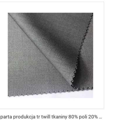
Oparta produkcja tr twill tkaniny 80% poli 20% wiskosy tkaniny arabskiej męskiej marynarki dla Toyobo