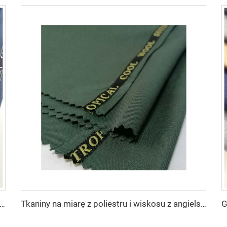
a na miarę -SHINNING LANA OBAMA POLIESTR WISKOS TKNINA SUPPER WISKOS
Tkaniny na miarę z poliestru i wiskosu z angielskim brzegiem