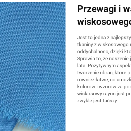
Przewagi i w
wiskosowego
Jest to jedna z najleps
tkaniny z wiskosowego ra
oddychalność, dzięki któ
Sprawia to, że noszenie
lata. Pozytywnym aspekt
tworzenie ubrań, które pi
również łatwe, co umożl
kolorów i wzorów za pom
wiskosowy rayon jest p
zwykle jest tańszy.