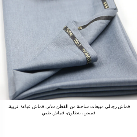
قماش رجالي مبيعات ساخنة من القطن ت/ر، قماش عباءة عربية،
قميص، بنطلون، قماش طبي