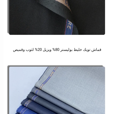
قماش تويك خليط بوليستر 80% ويزيل 20% لثوب وقميص