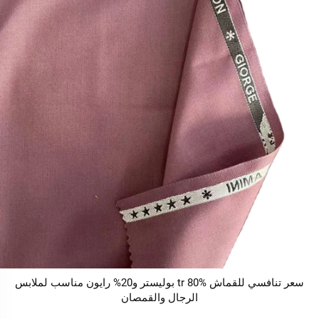
سعر تنافسي للقماش tr 80% بوليستر و20% رايون مناسب لملابس
الرجال والقمصان