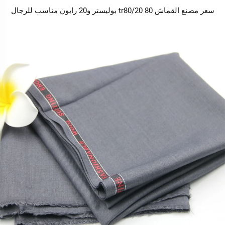
سعر مصنع القماش tr80/20 80 بوليستر و20 رايون مناسب للرجال