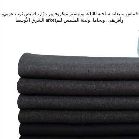
قماش مبيعاته ساخنة 100% بوليستر ميكروفايبر دوّار، قميص ثوب عربي،
وأفريقي، وبجاما، ولينة الملمس للمarket الشرق الأوسط