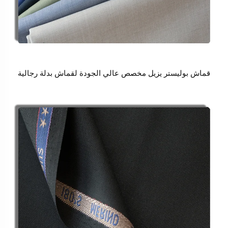
قماش بوليستر يزيل مخصص عالي الجودة لقماش بدلة رجالية