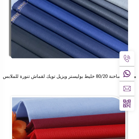
بيعات ساخنة 80/20 خليط بوليستر ويزيل تويك لقماش تنورة للملابس