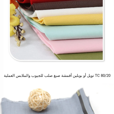
TC 80/20 تويل أو بوبلين أقمشة صبغ صلب للجيوب والملابس العملية