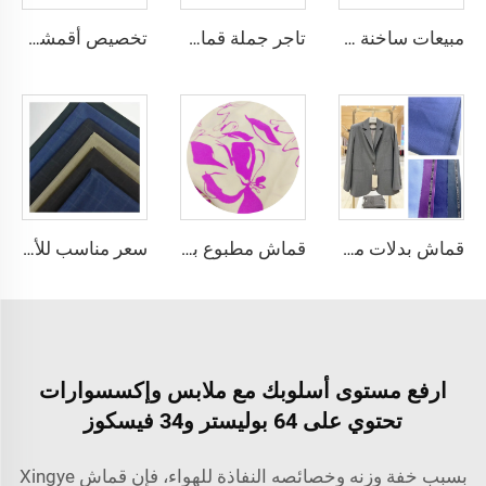
مبيعات ساخنة قماش الثوب العربي للألياف الدقيقة للرجال قماش بوليستر مجوف قماش toyobo قميص ثوب عربي
تاجر جملة قماش الألياف الدقيقة للرجال قماش بوليستر مجوف قماش toyobo قميص ثوب عربي
تخصيص أقمشة بدلات مزيج البوليستر والفيزاوس مع حافة إنجليزية
قماش بدلات مخصص - قماش بدلات تويد وكتان كشمير صوف عادي مع حافة إنكليزية
قماش مطبوع بالصبغة لعام 2024 مصنوع من بوليستر 100٪ CEY، وزنه 165 جرام لكل متر مربع، مع زخرفة أزهار ونقش Uragiri CEY
سعر مناسب للأقمشة الإيطالية المودرن للبدلات TR
ارفع مستوى أسلوبك مع ملابس وإكسسوارات
تحتوي على 64 بوليستر و34 فيسكوز
بسبب خفة وزنه وخصائصه النفاذة للهواء، فإن قماش Xingye