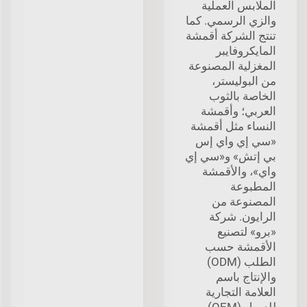
الملابس العملية
والزي الرسمي. كما
تنتج الشركة أقمشة
المايكروفايبر
المغزلية المصنوعة
من البوليستر،
الخاصة بالثوب
العربي؛ وأقمشة
النساء مثل أقمشة
«سي إي واي إس
بي إتش» و«سي إي
واي»، والأقمشة
المطبوعة
المصنوعة من
الرايون. شركة
«برو» لتصنيع
الأقمشة حسب
الطلب (ODM)
والإنتاج باسم
العلامة التجارية
للعميل (OEM)،