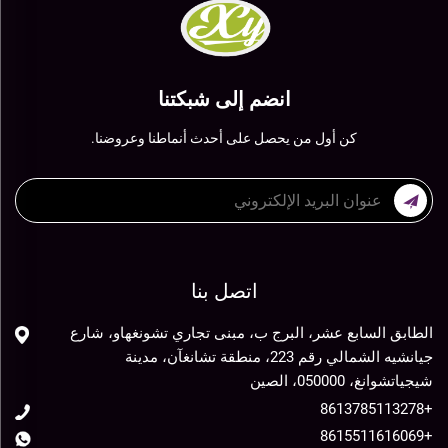
انضم إلى شبكتنا
كن أول من يحصل على أحدث أنماطنا وعروضنا.
اتصل بنا
الطابق السابع عشر، البرج ب، مبنى تجاري تشونغهاو، شارع
جيانشيه الشمالي رقم 223، منطقة تشانغآن، مدينة
شيجياتشوانغ، 050000، الصين
+8613785113278
+8615511616069