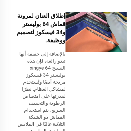
إطلاق العنان لمرونة
قماش 64 بوليستر
و34 فيسكوز لتصميم
ووظيفة.
بالإضافة إلى حقيقة أنها
تبدو رائعة، فإن هذه
النسيج xingye 64
بوليستر 34 فيسكوز
مريحة أيضًا وتُستخدم
لمشاكل العظام. نظرًا
لقدرتها على امتصاص
الرطوبة والتجفيف
السريع، يتم استخدام
القماش ذو الشبكة
الثلاثية غالبًا في الملابس
الرياضية.
البوليستر