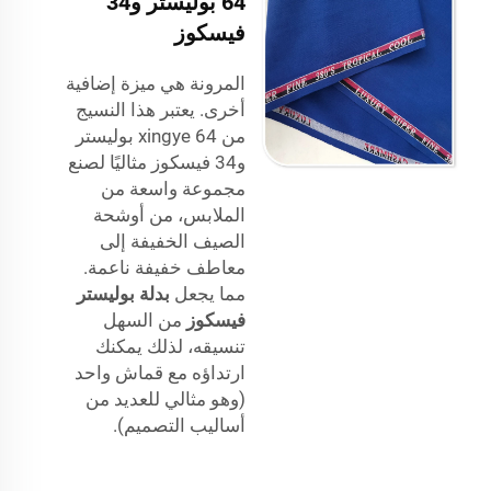
64 بوليستر و34
فيسكوز
المرونة هي ميزة إضافية
أخرى. يعتبر هذا النسيج
من xingye 64 بوليستر
و34 فيسكوز مثاليًا لصنع
مجموعة واسعة من
الملابس، من أوشحة
الصيف الخفيفة إلى
معاطف خفيفة ناعمة.
مما يجعل
بدلة بوليستر
فيسكوز
من السهل
تنسيقه، لذلك يمكنك
ارتداؤه مع قماش واحد
(وهو مثالي للعديد من
أساليب التصميم).