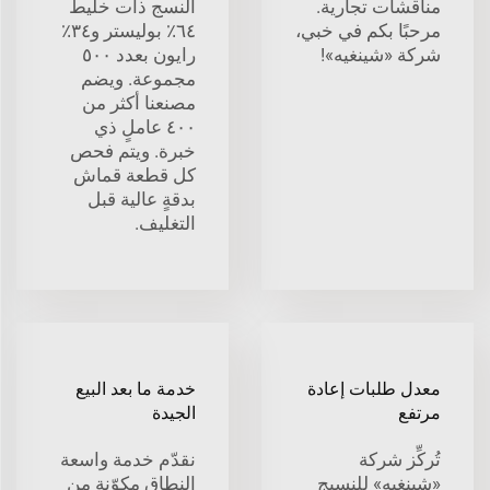
مناقشات تجارية.
النسج ذات خليط
مرحبًا بكم في خبي،
٦٤٪ بوليستر و٣٤٪
شركة «شينغيه»!
رايون بعدد ٥٠٠
مجموعة. ويضم
مصنعنا أكثر من
٤٠٠ عاملٍ ذي
خبرة. ويتم فحص
كل قطعة قماش
بدقةٍ عالية قبل
التغليف.
معدل طلبات إعادة
خدمة ما بعد البيع
مرتفع
الجيدة
تُركِّز شركة
نقدّم خدمة واسعة
«شينغيه» للنسيج
النطاق مكوّنة من