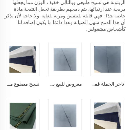
الزيتونة هي نسيج طبيعي وبالتالي خفيف الوزن مما يجعلها
مريحة عند ارتدائها. يتم دمجهم بطريقة تجعل النتيجة مادة
خاصة جدًا - فهي قابلة للتنفس ومرنة للغاية. ولا حاجة لأن نذكر
أن هذا الدمج سهل الصيانة وهذا دائمًا ما يكون إضافة لنا
كأشخاص مشغولين.
تاجر الجملة قماش ثوب عربي رخيص الميكرو فايبر للرجال، قماش بوليستر مشغول، تويبو قماش قميص ثوب عربي
معروض للبيع بسعر منخفض قماش ثوب عربي لثوب أربعة قطع قميص وسروال، قماش بوليستر تويبو ميكرو فايبر
نسيج مصنوع من الألياف الدقيقة البلاستيكية Toyobo بقياس 100T نسيج عادي