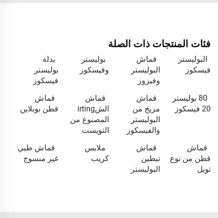
فئات المنتجات ذات الصلة
البوليستر
قماش
بوليستر
بدلة
فيسكوز
البوليستر
وفيسكوز
بوليستر
وفيزوز
فيسكوز
80 بوليستر
قماش
قماش
قماش
20 فيسكوز
مزيج من
الشirting
قطن بوبلاين
البوليستر
المصنوع من
والفيسكوز
التويست
قماش
قماش
ملابس
قماش طبي
قطن من نوع
تبطين
كريب
غير منسوج
تويل
البوليستر