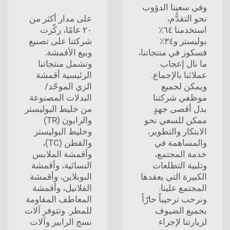
وفي سعينا الدؤوب
نحو التقدُّم،
على مدار أكثر من
استخدمنا ٦٤٪
٢٠ عامًا، ركّزت
بوليستر و٣٤٪
شركتنا على تصنيع
فسكوز في منتجاتنا،
وبيع الأقمشة.
ما نال إعجاب
وتشمل منتجاتنا
عملائنا بالإجماع.
الرئيسية أقمشة
ويمكن لجميع
الزي الموحّد/
موظفي شركتنا
البدلات المصنوعة
بذل أقصى جهدٍ
من خليط البوليستر
ممكن للسعي نحو
والرايون (TR)
الابتكار والتطوير،
وخليط البوليستر
والمساهمة في
والقطن (TC)،
خدمة المجتمع،
وأقمشة الملابس
وتلبية التطلعات
النسائية، وأقمشة
الكبيرة التي يعقدها
البوبلاين، وأقمشة
المجتمع علينا.
الفلانيل، وأقمشة
ونرحب ترحيباً حارّاً
المعاطف المقاومة
بجميع الضيوف
للمطر. وتتوفر آلات
لزيارتنا لإجراء
نسج الرابير وآلات