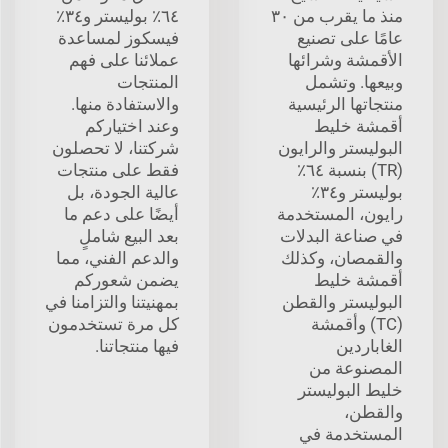
منذ ما يقرب من ٣٠
٦٤٪ بوليستر و٣٤٪
عامًا على تصنيع
فيسكوز لمساعدة
الأقمشة وشرائها
عملائنا على فهم
وبيعها. وتشمل
المنتجات
منتجاتها الرئيسية
والاستفادة منها.
أقمشة خليط
وعند اختياركم
البوليستر والرايون
شركتنا، لا تحصلون
(TR) بنسبة ٦٤٪
فقط على منتجات
بوليستر و٣٤٪
عالية الجودة، بل
رايون، المستخدمة
أيضًا على دعم ما
في صناعة البدلات
بعد البيع شاملٍ
والقمصان، وكذلك
والدعم الفني، مما
أقمشة خليط
يضمن شعوركم
البوليستر والقطن
بمهنيتنا والتزامنا في
(TC) وأقمشة
كل مرة تستخدمون
الغاباردين
فيها منتجاتنا.
المصنوعة من
خليط البوليستر
والقطن،
المستخدمة في