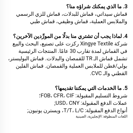
3. ما الذي يمكنك شراؤه منا؟ 
قماش سيداتي، قماش للبدلات، قماش للزي الرسمي 
والملابس العملية، قماش وظيفي، قماش طبي 
4. لماذا يجب أن تشتري منا بدلًا من المورِّدين الآخرين؟ 
شركة Xingye Textile ركزت على تصنيع، البحث والبيع 
في القماش لمدة تقارب 30 عامًا. المنتجات الرئيسية 
تشمل قماش الـ TR للقمصان والبدلات. قماش البوليستر، 
بولي/قطن للملابس العملية والقمصان. قماش الفلين 
القطني والـ CVC. 
5. ما الخدمات التي يمكننا تقديمها؟ 
شروط التسليم المقبولة: FOB، CFR، CIF؛ 
عملات الدفع المقبولة: USD، CNY; 
أنواع الدفع المقبولة: T/T، L/C، ويسترن يونيون; 
اللغات المنطوقة: الإنجليزية، الصينية 