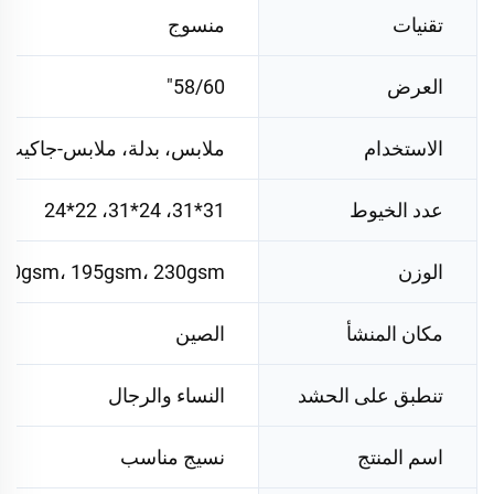
تقنيات
منسوج
العرض
58/60"
الاستخدام
ملابس، بدلة، ملابس-جاكيت
عدد الخيوط
31*31، 24*31، 22*24
الوزن
40gsm، 195gsm، 230gsm
مكان المنشأ
الصين
تنطبق على الحشد
النساء والرجال
اسم المنتج
نسيج مناسب