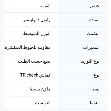
عنصر
القيمة
المادة
رايون / بوليستر
السُمك
الوزن المتوسط
المميزات
مقاومة للخيوط المتقشرة، مق
نوع التوريد
صنع حسب الطلب
نوع
قماش TR check
نمط
ملوّن بسيط
النمط
التويست