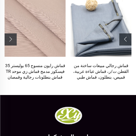
قماش رجالي مبيعات ساخنة من
قماش رايون منسوج 65 بوليستر 35
القطن ت/ر، قماش عباءة عربية،
فيسكوز مدمج قماش زي موحد TR
قميص، بنطلون، قماش طبي
قماش بنطلونات رجالية وقمصان