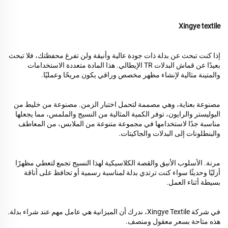
Xingye textile
إذا كنت تبحث عن بدلة ذات جودة عالية وأنيقة ولن تفرغ محفظتك، فلا تبحث
بعيدًا عن قماش البدلات TR الإيطالي. هذا المادة متعددة الاستخدامات
والمتينة مثالية لإنشاء مظهر مخصص وراقي يكون مريحًا وعمليًا.
مصنوعة بعناية، وهي مصممة لتحمل اختبار الزمن. مصنوعة من خليط من
البوليستر والرايون، توفر الكمية المثالية من النسيج والملمس، مما يجعلها
مناسبة جدًا لاستخدامها في مجموعة متنوعة من الملابس، من المعاطف
والبنطلونات إلى البدلات والجاكيتات.
مرنة. الأسلوب الأنيق والقصة الكلاسيكية لهذا النسيج تجمع لتعطي مظهرًا
أزليًا وحديثًا سواء كنت ترتدي بدلة لمناسبة رسمية أو تحافظ على أناقة
بسيطة أثناء العمل.
في شركة Xingye Textile، ندرك أن الميزانية هي عامل مهم عند شراء بدلة.
هذه متاحة بسعر معقول ومنصف.