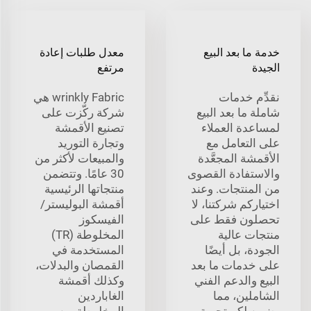
خدمة ما بعد البيع
معدل طلبات إعادة
الجيدة
مرتفع
نقدِّم خدمات
wrinkly Fabric هي
شاملة ما بعد البيع
شركة ركّزت على
لمساعدة العملاء
تصنيع الأقمشة
على التعامل مع
وتجارة التوريد
الأقمشة المجعَّدة
والمبيعات لأكثر من
والاستفادة القصوى
30 عامًا. وتتضمن
من المنتجات. وعند
منتجاتها الرئيسية
اختياركم شركتنا، لا
أقمشة البوليستر/
تحصلون فقط على
الفيسكوز
منتجات عالية
المخلوطة (TR)
الجودة، بل أيضًا
المستخدمة في
على خدمات ما بعد
القمصان والبدلات،
البيع والدعم الفني
وكذلك أقمشة
الشاملين، مما
الغاباردين
يضمن لكم تجربة
المخلوطة من