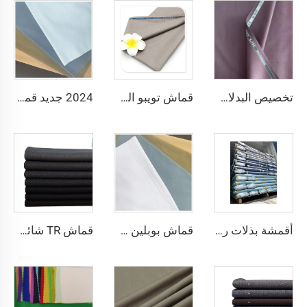
تخصيص البدلات لانا TR سوبر لامع قماش بدلة لمarket السوق الأفريقي
قماش تويبو المخصص من البوليستر والفيزاوس مع تمدد مناسب للجلابيات والقمصان وتنانير الأولاد بنمط أحادي للأولاد والرجال
2024 جديد قماش بوبلين أبيض TC 110*76 65 بوليستر 35 قطن للبطانة
أقمشة بذلات رخيصة الجملة TR Serge بجودة عالية من قطن البوليستر المخلوط
قماش بوبلين TC 65/35 110gsm قماش مدمج من البوليستر والقطن لملابس العمل والزي الطبي
قماش TR شائع للتنورة الرجالية، قماش TR عالي الجودة للتصدير بالجملة من الصين بألوان جميلة ومتوفر من المصنع