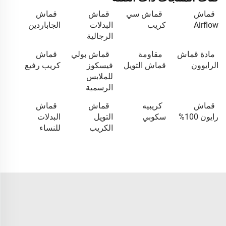
قماش
قماش سي
قماش
قماش
Airflow
كريب
البدلات
الجاباردين
الرجالية
مادة قماش
مقاومة
قماش بولي
قماش
الرايوون
قماش التويل
فيسكوز
كريب رفيع
للملابس
الرسمية
قماش
كريبيه
قماش
قماش
رايون 100%
سكوبي
التويل
البدلات
الكريب
للنساء