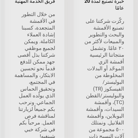
خبرة تصنيع لمدة 20
فريق الخدمة المهنية
عامًا
من خلال التطور
ركّزت شركتنا على
في الأقمشة
تصنيع الأقمشة
المتجعدة، كسبنا
والبحث والتطوير
إشادة العملاء
والمبيعات لأكثر من
الكاملة. ويمكن
٢٠ عامًا. وتشمل
لجميع موظفي
منتجاتنا الرئيسية
شركتنا بذل أقصى
أقمشة الزي
جهد ممكن للدفع
الموحّد أو البدلات
قدماً نحو تحسين
المخلوطة من
الابتكار، والمساهمة
البوليستر/
في المجتمع،
الفيسكوز (TR)
وتحقيق الحماس
والبوليستر/القطن
الذي يولّده العمل
(TC)، وأقمشة
الجماعي. ونرحب
السيدات، وأقمشة
بكم جميعاً لزيارتنا
البوبلاين، وأقمشة
لمناقشة فرص
الفلانيل. ونمتلك
العمل. مرحباً بكم
٥٠٠ مجموعة من
في شركة خبي
آلات النسيج ذات
شينغيه!