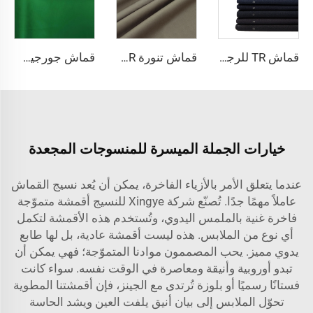
قماش TR للرجال 80 بوليستر و20 فيزاك لقمصان الرجال
قماش تنورة TR بسعر تنافسي 65 بوليستر و35 فيزاك قماش موحد للرجال
قماش جورجيت شيفون مسطح مصنوع من القماش المنسوج للفساتين
خيارات الجملة الميسرة للمنسوجات المجعدة
عندما يتعلق الأمر بالأزياء الفاخرة، يمكن أن يُعد نسيج القماش
عاملاً مهمًا جدًا. تُصنّع شركة Xingye للنسيج أقمشة متموّجة
فاخرة غنية بالملمس اليدوي، وتُستخدم هذه الأقمشة لتكمل
أي نوع من الملابس. هذه ليست أقمشة عادية، بل لها طابع
يدوي مميز. يحب المصممون موادنا المتموّجة؛ فهي يمكن أن
تبدو أوروبية وأنيقة ومعاصرة في الوقت نفسه. سواء كانت
فستانًا رسميًا أو بلوزة تُرتدى مع الجينز، فإن أقمشتنا المطوية
تحوّل الملابس إلى بيان أنيق يلفت العين ويشد الحاسة