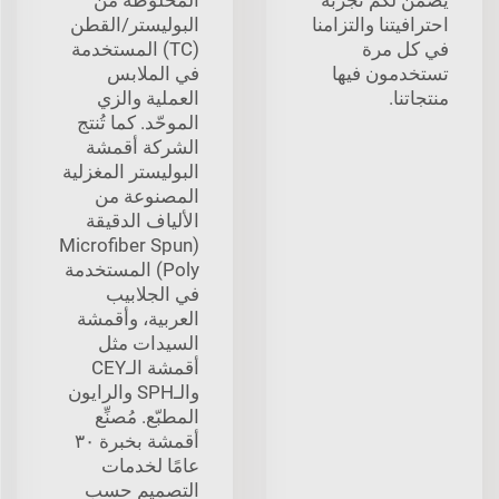
احترافيتنا والتزامنا
البوليستر/القطن
في كل مرة
(TC) المستخدمة
تستخدمون فيها
في الملابس
منتجاتنا.
العملية والزي
الموحّد. كما تُنتج
الشركة أقمشة
البوليستر المغزلية
المصنوعة من
الألياف الدقيقة
(Microfiber Spun
Poly) المستخدمة
في الجلابيب
العربية، وأقمشة
السيدات مثل
أقمشة الـCEY
والـSPH والرايون
المطبّع. مُصنِّع
أقمشة بخبرة ٣٠
عامًا لخدمات
التصميم حسب