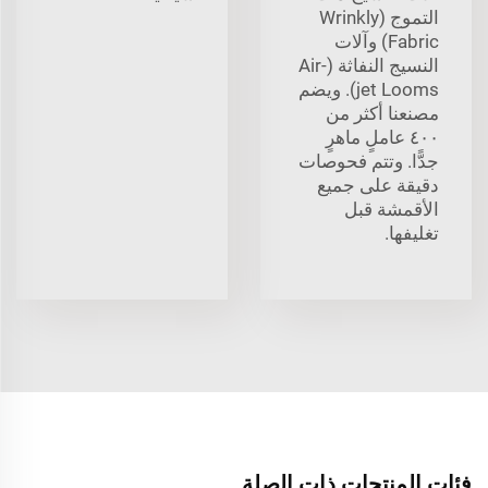
التموج (Wrinkly
Fabric) وآلات
النسيج النفاثة (Air-
jet Looms). ويضم
مصنعنا أكثر من
٤٠٠ عاملٍ ماهرٍ
جدًّا. وتتم فحوصات
دقيقة على جميع
الأقمشة قبل
تغليفها.
فئات المنتجات ذات الصلة