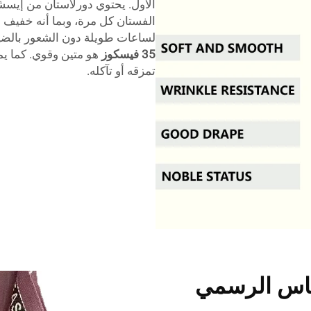
الأول. يحتوي دورلاستان من إيسش
الفستان كل مرة، وبما أنه خفيف ال
لساعات طويلة دون الشعور بالضيق
35 فيسكوز
هو متين وقوي. كما ي
تمزقه أو تآكله.
لباس الرسمي