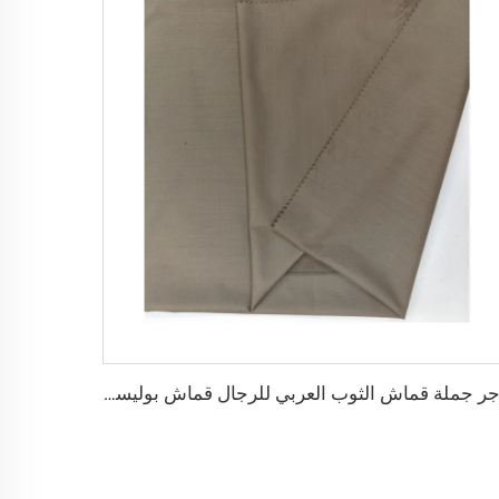
تاجر جملة قماش الثوب العربي للرجال قماش بوليستر مجوف قماش toyobo قميص ثوب عربي