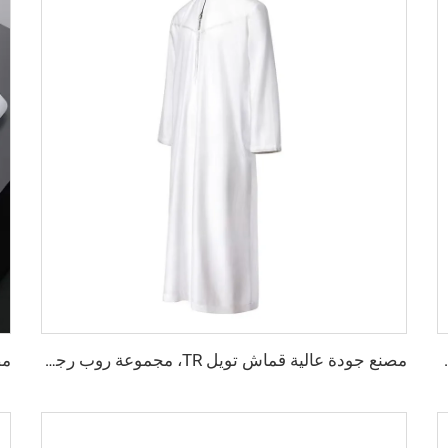
وان مختلفة، قماش تويل ملون القمصان والروب
مصنع جودة عالية قماش تويل TR، مجموعة روب رجالية الشرق الأوسط، قماش قميص خفيف الوزن