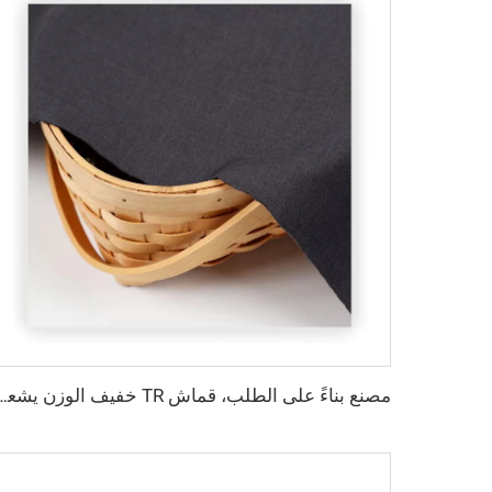
مصنع بناءً على الطلب، قماش TR خفيف الوزن يشعر بالراحة في الشرق الأوسط بأل