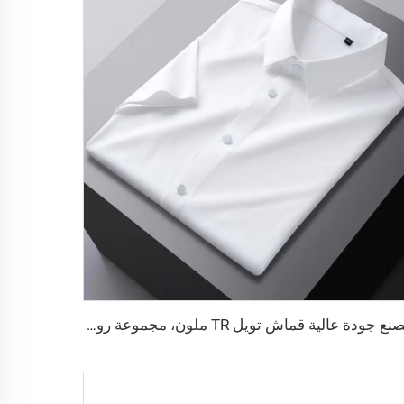
مصنع جودة عالية قماش تويل TR ملون، مجموعة روب رجالية الشرق الأوسط، قماش قميص خفيف الوزن