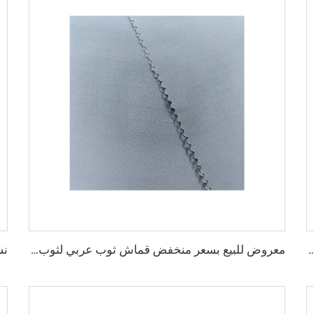
خيص الميكرو فايبر للرجال، قماش بوليستر مشغول، تويبو قماش قميص ثوب عربي
معروض للبيع بسعر منخفض قماش ثوب عربي لثوب أربعة قطع قميص وسروال، قماش بوليستر تويبو ميكرو فايبر