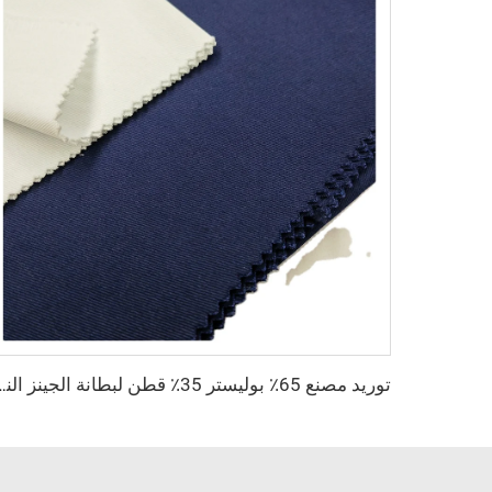
توريد مصنع 65٪ بوليستر 35٪ قطن لبطانة الجينز النسيج 