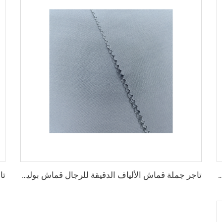
ربي للألياف الدقيقة للرجال قماش بوليستر مجوف قماش toyobo قميص ثوب عربي
تاجر جملة قماش الألياف الدقيقة للرجال قماش بوليستر مجوف قماش toyobo قميص ثوب عربي