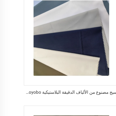
نسيج مصنوع من الألياف الدقيقة البلاستيكية Toyobo بقياس 100T نسيج عادي