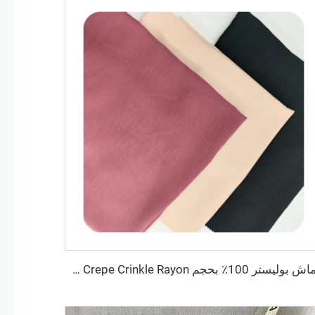
قماش بوليستر 100٪ بحجم 180D kain CEY Airflow Crepe Crinkle Rayon مخصص لملابس النساء