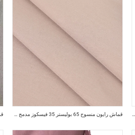
وي مطبوع بنقوش زهرية صباغة عادية للقمصان والفساتين مصنوع من البوليستر بنسبة 100%
قماش رايون منسوج 65 بوليستر 35 فيسكوز مدمج قماش زي موحد TR قماش بنطلونات رجالية وقمصان