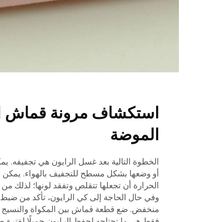
استكشاف مرونة قماش ال
الموضة
الخطوة التالية بعد غسل الرايون هي تجفيفه. يمك
أو وضعها بشكل مسطح للتجفيف بالهواء. يمكن 
الحرارة أن تجعلها تتقلص وتفقد لونها؛ لذلك من 
وفي حال الحاجة إلى كي الرايون، تأكد من ضبط
منخفض. ضع قطعة قماش بين المكواة والنسيج لتج
فقط هي ما تحتاجه لحفظ الرايون جميلًا لفترة ط