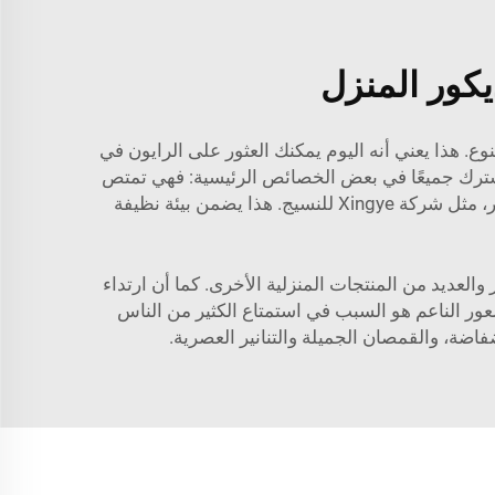
كور المنزل
وع. هذا يعني أنه اليوم يمكنك العثور على الرايون في
ها تشترك جميعًا في بعض الخصائص الرئيسية: فهي تمتص
الرطوبة؛ تتنفس؛ وهي مريحة للغاية عند ارتدائها. أقمشة الرايون المستخرجة من موردين مسؤولين يستخدمون الأشجار، مثل شركة Xingye للنسيج. هذا يضمن بيئة نظيفة
والعديد من المنتجات المنزلية الأخرى. كما أن ارتداء
شعور الناعم هو السبب في استمتاع الكثير من الناس
فاضة، والقمصان الجميلة والتنانير العصرية.