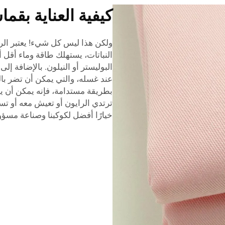
كيفية العناية بقم
ولكن هذا ليس كل شيء! يعتبر الرايو
النباتات، يستهلك طاقة وماء أقل أ
البوليستر أو النيلون. بالإضافة إل
عند غسله، والتي يمكن أن تضر بالمح
بطريقة مستدامة، فإنه يمكن أن ي
ترتدي الرايون أو تعيش معه أو ت
خيارًا أفضل لكوكبنا وصناعة مسؤو