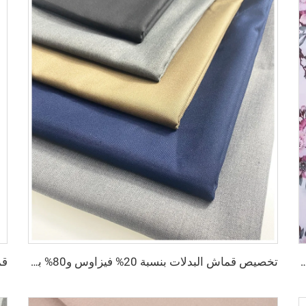
ايون مطبوع لملابس النساء الرايون الطباعي
تخصيص قماش البدلات بنسبة 20% فيزاوس و80% بوليستر، قماش البوليستر والرايون TR Toyobo المخصص للبدلات