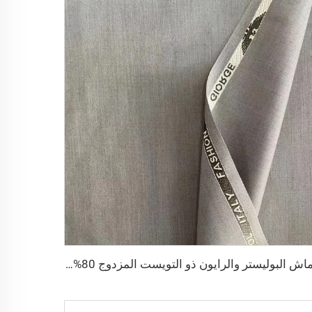
قماش البوليستر والرايون ذو التويست المزدوج 80% بوليستر و20% فسكوز 420g/m القماش tr مناسب للرجال