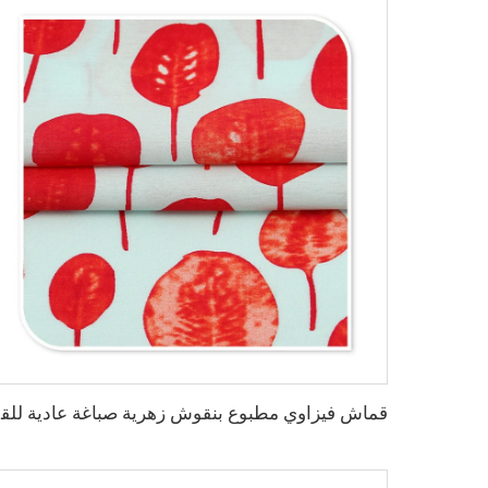
قماش فيزا