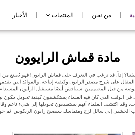
ة
من نحن
المنتجات
الأخبار
مادة قماش الرايوون
؟ إذاً، قد ترغب في التعرف على قماش الرايون! فهو يُصنع من الأ
لمقال على شرح مصدر الرايون وكيفية إنتاجه، والفوائد التي يقدمها
لموضة من قبل المصممين. سنناقش أيضًا مستقبل الرايون المستدام. 
اش الرايون منذ أوائل عام 1800. كان ذلك في الوقت الذي كان فيه العلماء يستكشفون كيفي
ات، وقد اكتشف العلماء أنهم يستطيعون تحويلها إلى شيء ناعم وقاب
لب الخشبي إلى سائل لزج ومتماسك سيصبح رايون الريكوس. ثم حول