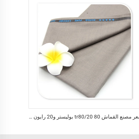
سعر مصنع القماش tr80/20 80 بوليستر و20 رايون مناسب للرجال