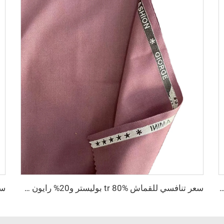
رايون ذو التويست المزدوج 80% بوليستر و20% فسكوز 270g/m القماش tr مناسب للرجال
سعر تنافسي للقماش tr 80% بوليستر و20% رايون مناسب لملابس الرجال والقمصان