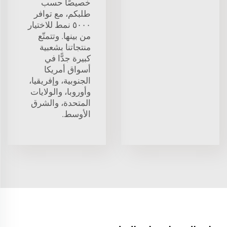
خصيصًا حسب
طلبكم، مع توافر
٥٠٠٠ نمط للاختيار
من بينها. وتتمتّع
منتجاتنا بشعبية
كبيرة جدًّا في
أسواق أمريكا
الجنوبية، وإفريقيا،
وأوروبا، والولايات
المتحدة، والشرق
الأوسط.