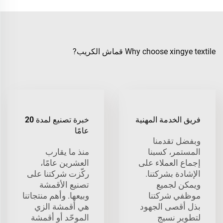
Why choose xingye textile قماش الكريب?
فريق الخدمة المهنية
خبرة تصنيع لمدة 20
عامًا
وبفضل تقدمنا
المستمر، كسبنا
منذ ما يقارب
إجماع العملاء على
العشرين عامًا،
الإشادة بشركتنا.
ركّزت شركتنا على
ويمكن لجميع
تصنيع الأقمشة
موظفي شركتنا
وبيعها. وأهم منتجاتنا
بذل أقصى الجهود
هي أقمشة الزي
لتطوير نسيج
الموحّد أو أقمشة