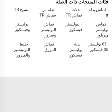
فئات المنتجات ذات الصلة
قماش بدلة
بدلات
بدلة من
نسيج TR
tr
قماش TR
قماش TR
قماش
البوليستر
قماش
بوليستر
بوليستر
فيسكوز
البوليستر
وفيسكوز
ويزيلوز
وفيزوز
65 بوليستر
بدلة
قماش
خليط
35 فيسكوز
بوليستر
المورق
البوليستير
فيسكوز
والفيزوز