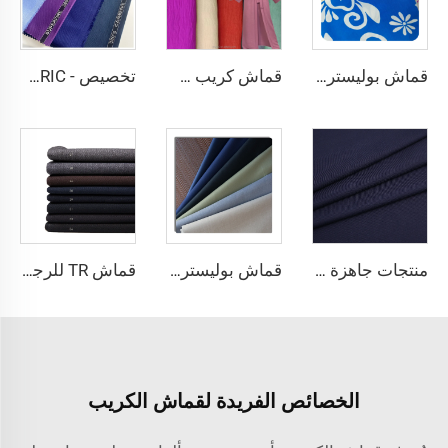
قماش بوليستر كريب مصبوغ باللون الصلب ومطبوع عليه، وزنه 150 جرام لكل متر مربع، مخصص للنساء من CEY
قماش كريب سي إيه جودة هوائية جيدة لصناعة الملابس النسائية في دبي البوليستر 100%
تخصيص - SHINNING LANA OBAMA VISCOSE POLYESTER SUITING SUPPER VISCOSE FABRIC
منتجات جاهزة 64% بوليستر، 34% فسكوز، 2% إلستين نسيج TR
قماش بوليستر يزيل مخصص عالي الجودة لقماش بدلة رجالية
قماش TR للرجال 80 بوليستر و20 فيزاك لقمصان الرجال
الخصائص الفريدة لقماش الكريب