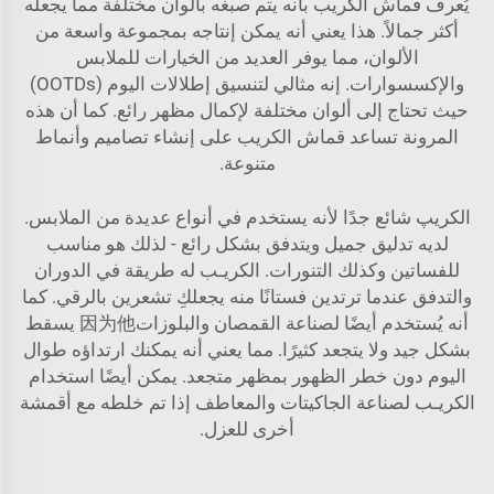
يُعرف قماش الكريب بأنه يتم صبغه بألوان مختلفة مما يجعله
أكثر جمالاً. هذا يعني أنه يمكن إنتاجه بمجموعة واسعة من
الألوان، مما يوفر العديد من الخيارات للملابس
والإكسسوارات. إنه مثالي لتنسيق إطلالات اليوم (OOTDs)
حيث تحتاج إلى ألوان مختلفة لإكمال مظهر رائع. كما أن هذه
المرونة تساعد قماش الكريب على إنشاء تصاميم وأنماط
متنوعة.
الكريپ شائع جدًا لأنه يستخدم في أنواع عديدة من الملابس.
لديه تدليق جميل ويتدفق بشكل رائع - لذلك هو مناسب
للفساتين وكذلك التنورات. الكريـب له طريقة في الدوران
والتدفق عندما ترتدين فستانًا منه يجعلكِ تشعرين بالرقي. كما
أنه يُستخدم أيضًا لصناعة القمصان والبلوزات因为他 يسقط
بشكل جيد ولا يتجعد كثيرًا. مما يعني أنه يمكنك ارتداؤه طوال
اليوم دون خطر الظهور بمظهر متجعد. يمكن أيضًا استخدام
الكريـب لصناعة الجاكيتات والمعاطف إذا تم خلطه مع أقمشة
أخرى للعزل.