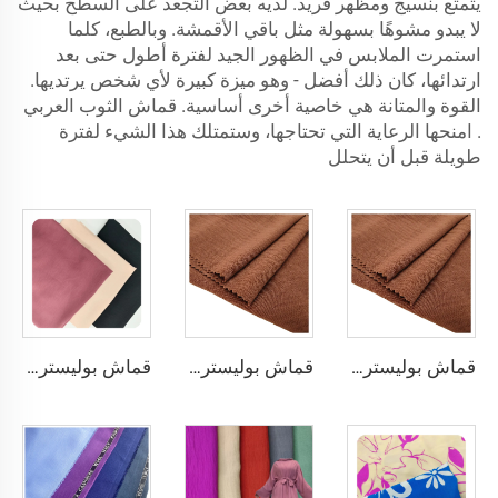
يتمتع بنسيج ومظهر فريد. لديه بعض التجعد على السطح بحيث
لا يبدو مشوهًا بسهولة مثل باقي الأقمشة. وبالطبع، كلما
استمرت الملابس في الظهور الجيد لفترة أطول حتى بعد
ارتدائها، كان ذلك أفضل - وهو ميزة كبيرة لأي شخص يرتديها.
القوة والمتانة هي خاصية أخرى أساسية.
قماش الثوب العربي
. امنحها الرعاية التي تحتاجها، وستمتلك هذا الشيء لفترة
طويلة قبل أن يتحلل
قماش بوليستر 100٪ لصناعة الملابس من نوع CEY Airflow Crepe Fabrics
قماش بوليستر 100٪ لصناعة الملابس من نوع CEY Airflow Crepe Fabrics
قماش بوليستر 100٪ بحجم 180D kain CEY Airflow Crepe Crinkle Rayon مخصص لملابس النساء