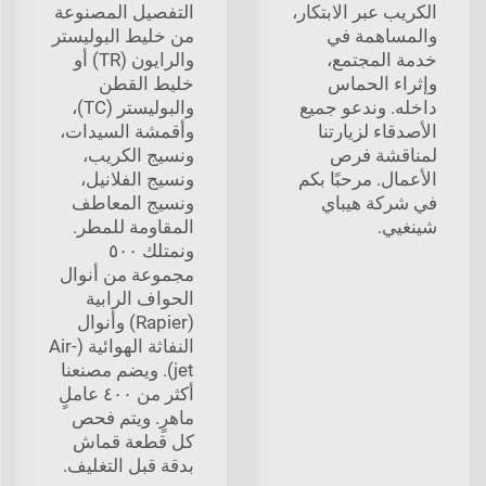
الكريب عبر الابتكار،
التفصيل المصنوعة
والمساهمة في
من خليط البوليستر
خدمة المجتمع،
والرايون (TR) أو
وإثراء الحماس
خليط القطن
داخله. وندعو جميع
والبوليستر (TC)،
الأصدقاء لزيارتنا
وأقمشة السيدات،
لمناقشة فرص
ونسيج الكريب،
الأعمال. مرحبًا بكم
ونسيج الفلانيل،
في شركة هيباي
ونسيج المعاطف
شينغيي.
المقاومة للمطر.
ونمتلك ٥٠٠
مجموعة من أنوال
الحواف الرابية
(Rapier) وأنوال
النفاثة الهوائية (Air-
jet). ويضم مصنعنا
أكثر من ٤٠٠ عاملٍ
ماهرٍ. ويتم فحص
كل قطعة قماش
بدقة قبل التغليف.