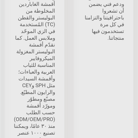
ودعم فني يضمن
أقمشة الغاباردين
أن تشعروا
المخلوطة من
باحترافيتنا والتزامنا
البوليستر والقطن
في كل مرة
(TC) المُستخدمة
تستخدمون فيها
في الزي الموحّد
منتجاتنا.
وملابس العمل. كما
نقدّم أقمشة
البوليستر المغزولة
الميكروفايبر
المناسبة للثياب
العربية والعباءات؛
وأقمشة السيدات
مثل SPH وCEY
والرايون المطبّع.
مصنّع ومطوّر
ومورّد أقمشة
حسب الطلب
(ODM/OEM/PRO)
منذ ٣٠ عامًا، ويمكننا
تصنيع ١٠٠٠ عنصر