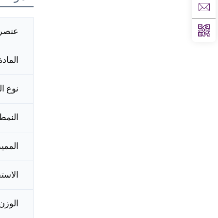
عنصر
المادة
نوع ال
النمط
الممي
الاست
الوزن