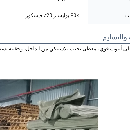
يب
80٪ بوليستر 20٪ فيسكوز
 والتسليم
ى أنبوب قوي، مغطى بجيب بلاستيكي من الداخل، وحقيبة نسجي