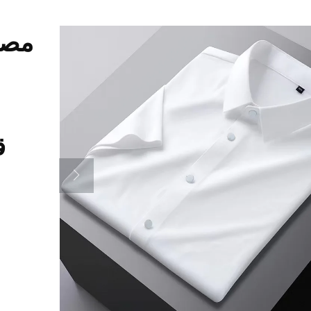
مصن
ق