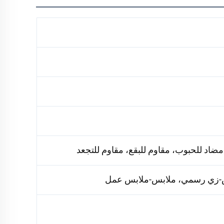
بس-زي رسمي، ملابس-ملابس عمل