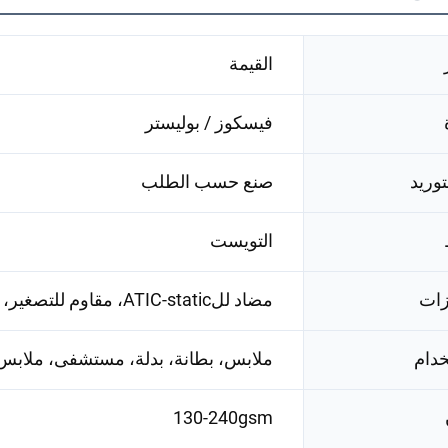
القيمة
فيسكوز / بوليستر
توريد
صنع حسب الطلب
التويست
زات
مضاد للATIC-static، مقاوم للتصغير، مضاد للحبوب، مقاوم للبقع، مقاوم للتجعد
خدام
ملابس، بطانة، بدلة، مستشفى، ملا
130-240gsm