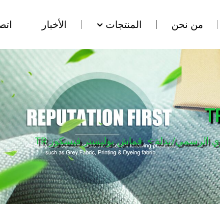
من نحن
المنتجات
الأخبار
اتص
ي الرسمي/بدلة
>
قماش بوليستر فيسكوز TR