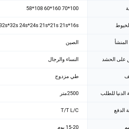
ة
100*70 160*60 108*58
لخيوط
32s*32s 24s*24s 21s*21s 21s*16s
المنشأ
الصين
 على الحشد
النساء والرجال
يف
طي مزدوج
 الدنيا للطلب
2500متر
 الدفع
T/T L/C
يم
15-20 يوم