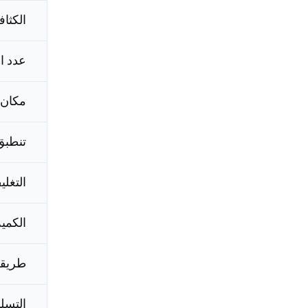
الكثاف
عدد ا
مكان 
تنطبق
التغل
الكمية
طريقة
التسل