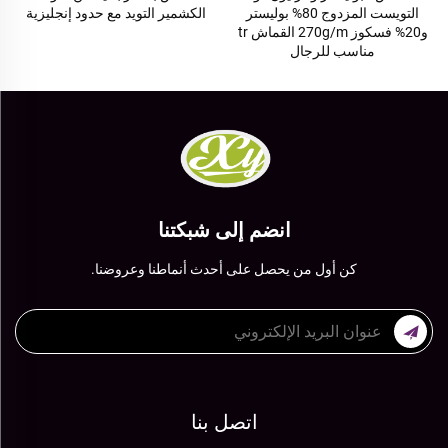
التويست المزدوج 80% بوليستر
الكشمير التويد مع حدود إنجليزية
و20% فسكوز 270g/m القماش tr
مناسب للرجال
انضم إلى شبكتنا
كن أول من يحصل على أحدث أنماطنا وعروضنا.
اتصل بنا