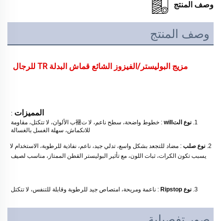
وصف المنتج
وصف المنتج
مزيج البوليستر/الفيزوز الشائع قماش البدلة TR للرجال 
المميزات 
: 
1. 
نوع التwill 
: خطوط واضحة، سطح ناعم، لا ت褪ب الألوان، لا تتكتل، مقاومة 
للانكماش، سهلة الغسل بالغسالة 
2. 
نوع صلب 
: مضاد للتجعد بشكل واسع، تدلي جيد، ناعم، نفاذية للرطوبة، الاستخدام لا 
يسبب تكون الكرات، ثبات اللون، مع تأثير البوليستر القطن الممتاز، مناسب لصيف 
3. 
نوع Ripstop 
: ناعمة ومريحة، امتصاص جيد للرطوبة وقابلة للتنفس، لا تتكتل 
صور تفصيلية