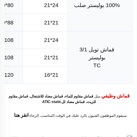
100% بوليستر صلب
24*21
80*60
88*60
21*21
108*58
24*21
قماش تويل 3/1
بوليستر
21*21
108*58
TC
120*60
21*16
قماش وظيفي 
مثل 
قماش مقاوم للماء، قماش مضاد للاشتعال، قماش مقاوم 
للزيت، قماش مضاد للATIC-static 
انقر هنا   
سيقوم الموظفون الفنيون بالرد عليك في الوقت المناسب، الرجاء 