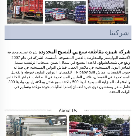
شركتنا
شركة شينزه مقاطعة سنغ يي للنسيج المحدودة 
شركة تصنيع محترفة 
لأقمشة البوليستر والمخلوطة بالقطن المنسوجة. تأسست الشركة في عام 2007 
وتقع في شيجياتشوانغ، قاعدة النسيج في شمال الصين. منتجاتنا الرئيسية تشمل 
قماش التويل المستخدم في ملابس العمل، قماش البولين المستخدم في صناعة 
جيوب القمصان، قماش T R baby twill للقمصان، البولين الملون خيوطه والفلانيل 
المستخدمة في القمصان، فلانيل الفليس المستخدمة في البطانيات، قماش الكانفاس 
والمنتجات المنزلية النسيجية. لدينا 500 ماكنة نسيج شاتل وماكنة رايبير، ولدينا 300 
عامل ماهر ومفتشون ذوي خبرة لضمان إتمام الطلبات بجودة مؤكدة وتسليم في 
الوقت المحدد. 