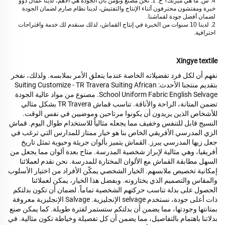
4. س: ما هي ميزتك؟ ج: 1. نحن مصنع ونؤمن بأن الجودة هي الأهم، لدينا عمال ذوو 
خبرة ومفتشون محترفون أثناء الإنتاج والتفتيش، لدينا نظام صارم لضمان الجودة 
لضمان أفضل جودة لقماشنا. 
2. لدينا 10 سنوات من الخبرة في إنتاج القماش، لذلك سنقدم لك خدمة واقتراحات 
احترافية. 
Xingye textile
نفهم أن لكل فرد تفضيلاته الخاصة عندما يتعلق الأمر بملابسه. ولذلك، نفخر
بتقديم منتجنا الأحدث: Suiting Customize - TR Travera Suiting African
School Uniform Fabric English Selvage. مصنوع من مواد عالية الجودة
تضمن المتانة، الراحة والأناقة. تناسب قماش TR Travera بشكل مثالي
للأشخاص الذين يريدون أن يكونوا مرتاحين وموضيين في نفس الوقت.
النسيج قابل للتنفس وخفيف مما يجعله مثالياً للاستخدام طوال اليوم. قماش
الزي المدرسي الأفريقي الخاص بنا هو خيار ممتاز للمدارس التي ترغب في
جعل زيها المدرسي يبرز. القماش يتميز بألوان جريئة وحيوية تمثل تاريخ
أفريقيا، وهي مثالية لإبراز شخصية المدرسة. متاح بعدة ألوان مما يجعل من
السهل مطابقة القماش مع الألوان المختارة للمدرسة. نحن نقدم لعملائنا
إمكانية تخصيص ملابسهم. الخيار الشخصي يمكّن الأفراد من اختيار الأسلوب
والمقاس والتصميم الذي يختارونه. وبفضل هذا الخيار، يمكن لعملائنا
الحصول على بدلة تناسب حركتهم الشخصية تماماً. لضمان أن تكون بدلتكم
ذات أعلى جودة، نستخدم selvage الإنجليزية. Salvage الإنجليزية معروفة
بمتانتها وجودتها، مما يضمن أن بدلتكم ستستمر لفترة طويلة. كما يمكن صنع
بدلاتنا باهتمام بالتفاصيل، مما يضمن أن كل تفصيلة وخياطة تكون مثالية. في