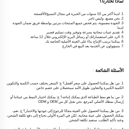
لماذا تختارنا؟ 
1. لدينا أكثر من 10 سنوات من الخبرة في مجال النسيج/الأقمشة. 
2. نحن مصنع، وليس تاجر. 
3. الجودة مضمونة، يتم فحص جميع المنتجات مرتين بواسطة فريق ضمان الجودة 
لدينا. 
4. تقديم عينات مجانية بسرعة وتوفير وقت تسليم قصير. 
5. الرد على استفساراتك أو رسائل البريد الإلكتروني خلال 12 ساعة. 
6. يمكننا ترتيب الإنتاج بناءً على العينة الأصلية الخاصة بك. 
7. مسؤولون عن الخدمة بعد البيع في الخارج 
الأسئلة الشائعة 
: 
1. س: هل يمكننا الحصول على سعر أفضل؟ ج: السعر يختلف حسب الكمية والتكوين. 
الكمية الكبيرة والتعاون طويل الأمد سيحصلان على خصم خاص. 
2. س: ما هو نمط الطباعة الذي يمكنك إنتاجه؟ ج: يمكنك اختيار النمط من عيناتنا أو 
إرسال نمطك الأصلي كمرجع، نحن نقبل كل من OEM و ODM. 
3. س: هل يمكننا الحصول على العينة مجانًا للرجوع إلى جودتها والاختبار؟ ج: نعم، 
يمكنك الحصول على عينة مجانية، لكن في المرة الأولى تحتاج إلى دفع تكلفة الشحن، 
وعند تأكيد الطلب، سنعيد تكلفة الشحن. 