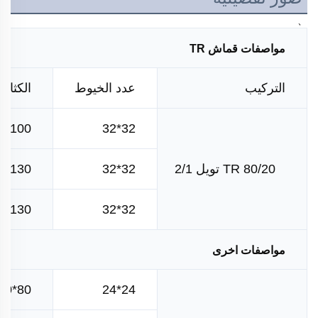
、
مواصفات قماش TR
التركيب
عدد الخيوط
الكثافة
100*70
32*32
TR 80/20 تويل 2/1
32*32
130*60
130*70
32*32
مواصفات اخرى
80*60
24*24