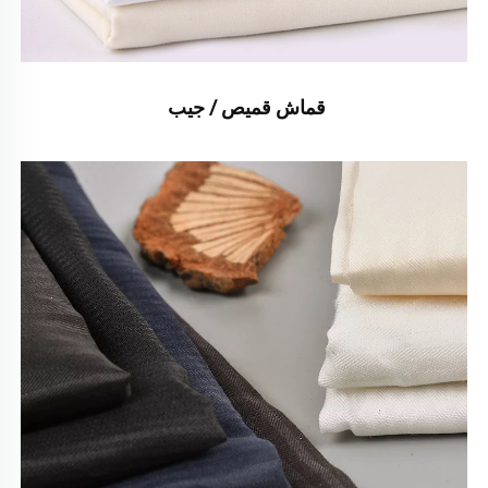
قماش قميص / جيب 