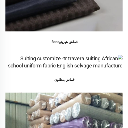
قماش هيرينغBone 
قماش بنطلون 