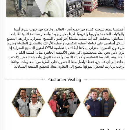
أقمشتنا تتمتع بشعبية كبيرة في جميع أنحاء العالم، وخاصة في جنوب شرق آسيا 
والولايات المتحدة وأوروبا وإفريقيا. لدينا معايير جودة وأسعار مختلفة لتلبية طلبات 
المناطق المختلفة. كما أننا نمتلك مصنعًا آخر لفنون النسيج المنزلي. يركز هذا المصنع 
بشكل أساسي على خياطة أغطية التكييف، وأغطية الأرائك، والمناديل الطاولة وغيرها 
من فنون النسيج المنزلي. يمكننا أيضًا تنفيذ تصاميم OEM لفنون النسيج المنزلية إذا 
لزم الأمر. نحن أيضًا متخصصون في بعض الأقمشة الجاهزة مثل: أقمشة الكتان 
المصبوغة بالخيوط القطنية، وأقمشة التويد، وأقمشة التويل وأقمشة الجينز. إذا كنت 
بحاجة إلى أي قماش، فقط تواصل معنا للحصول على المزيد من المعلومات. ودائمًا 
نرحب بزيارتك لفحص الموقع! نتطلع إلى التعاون معك لتحقيق المنفعة المتبادلة. 