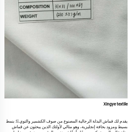
Xingye textile
يقدم لك قماش البذلة الرجالية المصنوع من صوف الكشمير والتوي드 بنمط
بسيط ومزود بحافة إنجليزية، وهو مثالي لأولئك الذين يبحثون عن قماش