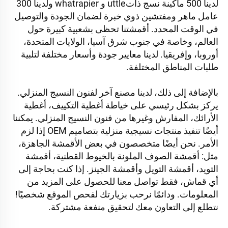
لدينا 500 ماكينة نسج ذاتuttle و whatrapier ولدينا 300 
عامل ماهر ومفتشين ذوي خبرة لضمان الجودة والتوصيل 
في الوقت المحدد. أقمشتنا تحظى بشعبية كبيرة حول 
العالم، وخاصة في جنوب شرق آسيا، الولايات المتحدة، 
أوروبا، وإفريقيا. لدينا معايير جودة وأسعار مختلفة لتلبية 
طلبات المناطق المختلفة. 
بالإضافة إلى ذلك، لدينا مصنع آخر لفنون النسيج المنزلي. 
يركز بشكل رئيسي على خياطة أغطية التكييف، أغطية 
الأرائك، المفارش وغيرها من فنون النسيج المنزلي. يمكننا 
أيضًا تنفيذ منتجات نسيجية منزلية بتصاميم OEM إذا لزم 
الأمر. نحن أيضًا متخصصون في بعض الأقمشة الجاهزة، 
مثل: أقمشة الصوف الملونة بالخيوط القطنية، أقمشة 
التويد، أقمشة التويل وأقمشة الجينز. إذا كنت بحاجة إلى 
أي قماش، فقط تواصل معنا للحصول على المزيد من 
المعلومات. ودائمًا نرحب بزيارتك لفحص الموقع شخصيًا! 
نتطلع إلى التعاون معك لتحقيق منفعة مشتركة. 