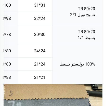
100*69
31*31
TR 80/20
نسيج تويل 2/1
98*88
24*32
TR 80/20
78*75
30*30
بسيط 1/1
80*60
24*24
100% بوليستر بسيط
24*21
80*60
88*60
21*21