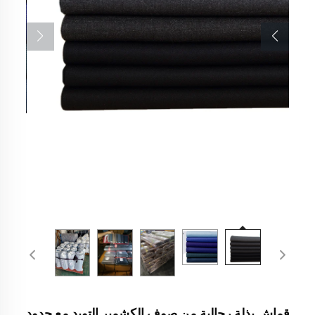
قماش بذلة رجالية من صوف الكشمير التويد مع حدود