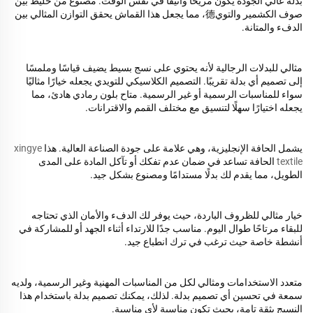
بذلة عالي الجودة يكون مريحًا وأنيقًا في نفس الوقت. مصنوع من خليط بين
صوف الكشمير والتوي德، مما يجعل هذا القماش يحقق التوازن المثالي بين
الدفء والمتانة.
مثالي للبدلات الرجالية لأنه يحتوي على نسج بسيط يضيف قياسًا وملمسًا
إلى تصميم أي بدلة تقريبًا. التصميم الكلاسيكي للتويدي يجعله خيارًا مثاليًا
سواء للمناسبات الرسمية أو غير الرسمية. متاح بلون رمادي هادئ، مما
يجعله اختيارًا سهلًا لتنسيق مع مختلف القمم والاقترانات.
يشمل الحافة الإنجليزية، وهي علامة على جودة الصناعة العالية. هذا
xingye
textile
الحافة تساعد في ضمان عدم تفكك أو تآكل المادة على المدى
الطويل، مما يقدم لك بدلًا مستدامًا ومصنوع بشكل جيد.
خيار مثالي للظروف الباردة، حيث يوفر لك الدفء والأمان الذي تحتاجه
للبقاء مرتاحًا طوال اليوم. مناسب جدًا للارتداء أثناء الجهد أو للمشاركة في
أنشطة خاصة حيث ترغب في ترك انطباع جيد.
متعدد الاستخدامات ومثالي لكل من المناسبات المهنية وغير الرسمية، ولديه
سمعة في تحسين أي تصميم بدلة. لذلك، يمكنك تصميم بدلة باستخدام هذا
النسيج بثقة تامة، بحيث تكون مناسبة لأي مناسبة.