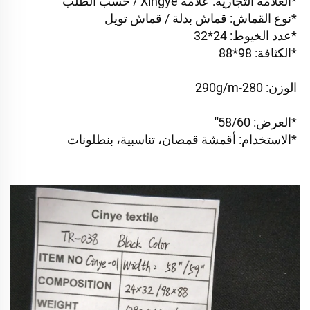
*العلامة التجارية: علامة Xingye / حسب الطلب 
*نوع القماش: قماش بدلة / قماش تويل 
*عدد الخيوط: 24*32 
*الكثافة: 98*88 
الوزن: 280-290g/m 
*العرض: 58/60'' 
*الاستخدام: أقمشة قمصان، تناسبية، بنطلونات 