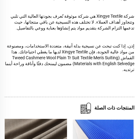
شركة Xingye Textile هي شركة موثوقة تُعرف بجودتها العالية التي تلبي
وتتجاوز أهداف العملاء. لا تختلف هذه النسيجية عن باقي منتجاتها، حيث
تدعمها التزام الشركة بتقديم مواد يتم إنشاؤها بعناية ووعي بالتفاصيل.
إذن، إذا كنت تبحث عن نسيجية بدلة أنيقة، متعددة الاستخدامات، ومصنوعة
من مواد عالية الجودة، فإن Xingye Textile لديها ما يغطي احتياجاتك. هذا
القماش (Tweed Cashmere Wool Plain Tr Suit Textile Men's Suiting
Materials with English Selvedge) مضمون ليمنحك دفئًا وأناقة وراحة أينما
ترتديه.
المنتجات ذات الصلة