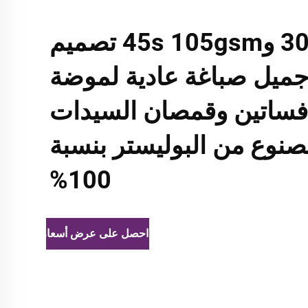
30s و45s 105gsm تصميم
ميل صباغة عادية لموضة
فساتين وقمصان السيدات
نوع من البوليستر بنسبة
100%
احصل على عرض أسعار