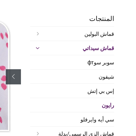
المنتجات
قماش البولين
قماش سيداتي
سوبر سوфт
شيفون
إس بي إتش
رايون
سي أيه وايرفلو
قماش الزي الرسمي/بدلة