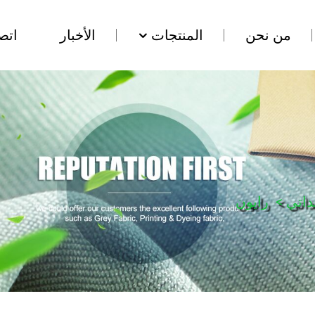
من نحن
المنتجات
الأخبار
اتص
اتي
>
رايون