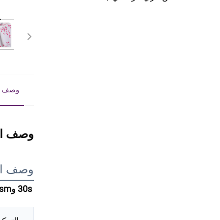
وصف ا
وصف ال
وصف ال
30s و45s 105gsm تصميم جميل صباغة عادية لموضة فساتين وقمصان السيدات مصنوع من البوليستر بنسبة 100% 