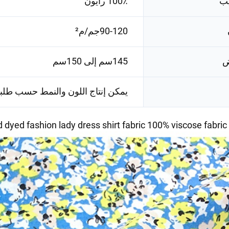
يب
100٪ رايون
90-120جم/م²
ض
145سم إلى 150سم
يمكن إنتاج اللون والنمط حسب طلب