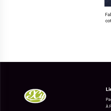
Fa
co
uni
Li
Pa
À 