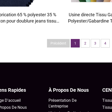
brication 65 % polyester 35 %
Usine directe Tissu G
ton pour doublure jeans tissu
Polyester/Gabardine T
 TC TWILL Teint pour tissu de
tenues de travail, uni
travail
vêtements médi
Précédent
1
2
3
4
ens Rapides
À Propos De Nous
CEN
ge D'accueil
Présentation De
Tissu
L'entreprise
Propos De Nous
Tiss