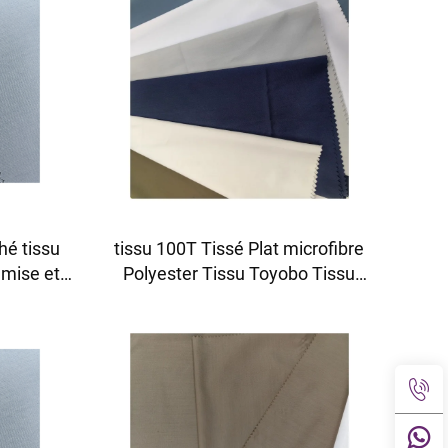
hé tissu
tissu 100T Tissé Plat microfibre
emise et
Polyester Tissu Toyobo Tissu
 tissu
Thobe Arabe
rofibre