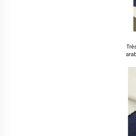
Trè
ara
tis