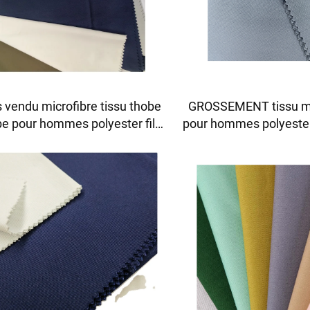
s vendu microfibre tissu thobe
GROSSEMENT tissu mi
be pour hommes polyester filé
pour hommes polyester 
su toyobo tissu chemise thobe
toyobo tissu chemise t
arabe