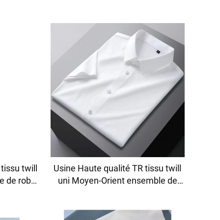
issu twill
Usine Haute qualité TR tissu twill
e de robe
uni Moyen-Orient ensemble de
mise léger
robe pour hommes tissu chemise
léger