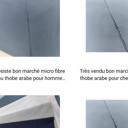
siste bon marché micro fibre
Très vendu bon marc
ssu thobe arabe pour hommes
thobe arabe pour ch
lyester filé tissu toyobo tissu
pantalon arba thobe
chemise thobe arabe
polyester toyobo mic