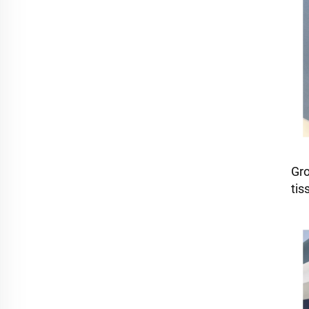
Gro
ti
po