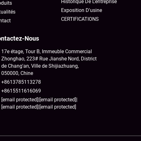
Historique De L'entreprise
oduits
Exposition D'usine
ualités
CERTIFICATIONS
ntact
ntactez-Nous
17e étage, Tour B, Immeuble Commercial
Zhonghao, 223# Rue Jianshe Nord, District
de Chang'an, Ville de Shijiazhuang,
050000, Chine
+8613785113278
+8615511616069
[email protected]
|
[email protected]
|
[email protected]
|
[email protected]