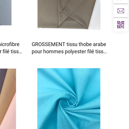
crofibre
GROSSEMENT tissu thobe arabe
filé tissu
pour hommes polyester filé tissu
hobe arabe
toyobo tissu chemise thobe arabe