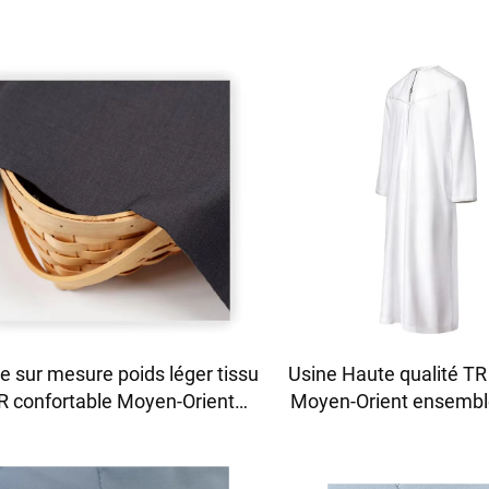
e sur mesure poids léger tissu
Usine Haute qualité TR t
R confortable Moyen-Orient
Moyen-Orient ensembl
ponible en plusieurs couleurs
pour hommes tissu che
issu uni twill chemises robes