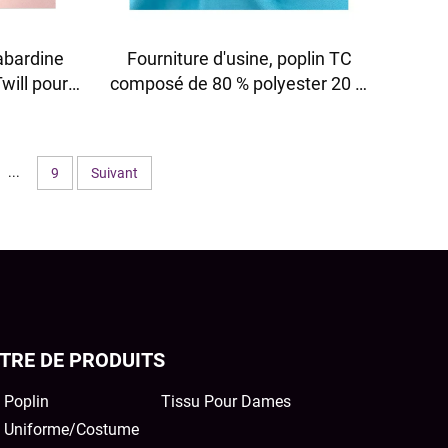
abardine
Fourniture d'usine, poplin TC
will pour
composé de 80 % polyester 20 %
formes et
coton, 110*76 100g/m²
caux
...
9
Suivant
TRE DE PRODUITS
 Poplin
Tissu Pour Dames
u Uniforme/Costume