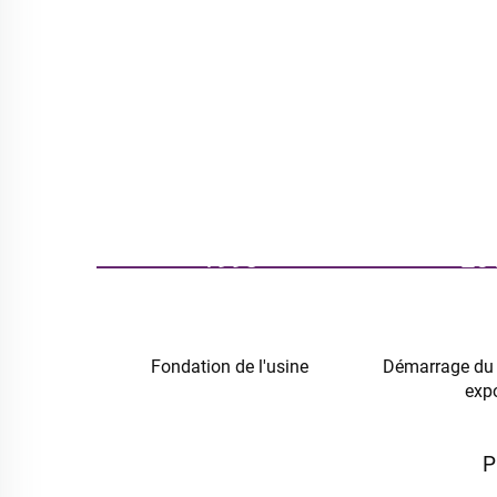
1998
20
u de Keqiao
Fondation de l'usine
Démarrage du
exp
P