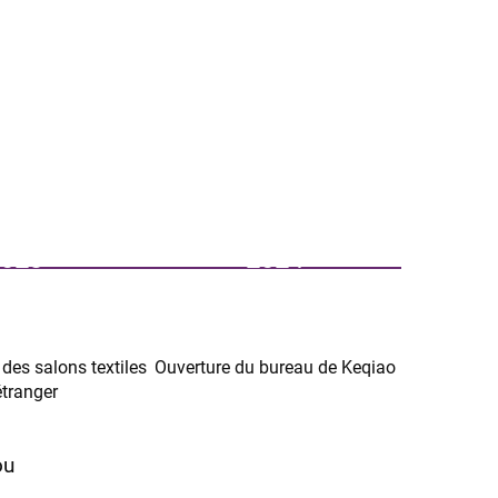
023
2024
 des salons textiles
Ouverture du bureau de Keqiao
Fonda
étranger
ou