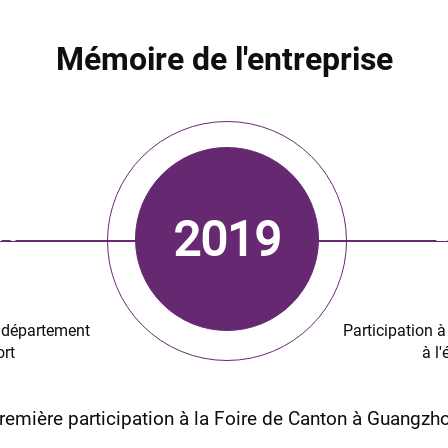
Mémoire de l'entreprise
2019
15
2
 département
Participation à
ort
à l'
Première participation à la Foire
de Canton à Guangzhou
remière participation à la Foire de Canton à Guangzh