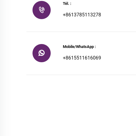
Tél. :
+8613785113278
Mobile/WhatsApp :
+8615511616069