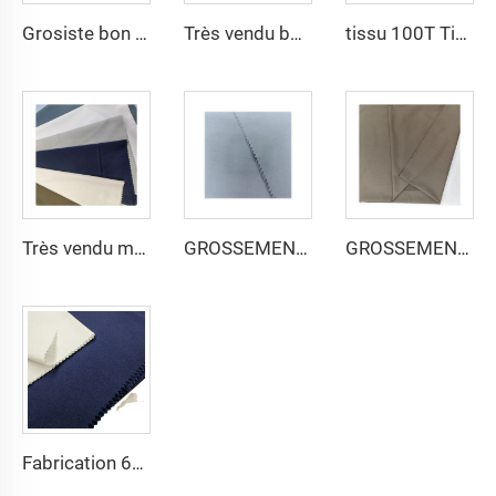
Grosiste bon marché micro fibre tissu thobe arabe pour hommes polyester filé tissu toyobo tissu chemise thobe arabe
Très vendu bon marché tissu thobe arabe pour chemise et pantalon arba thobe tissu polyester toyobo microfibre
tissu 100T Tissé Plat microfibre Polyester Tissu Toyobo Tissu Thobe Arabe
Très vendu microfibre tissu thobe arabe pour hommes polyester filé tissu toyobo tissu chemise thobe arabe
GROSSEMENT tissu microfibre pour hommes polyester filé tissu toyobo tissu chemise thobe arabe
GROSSEMENT tissu thobe arabe pour hommes polyester filé tissu toyobo tissu chemise thobe arabe
Fabrication 65 % polyester 35 % coton pour doublure jeans tissu uni TC TWILL Teint pour tissu de travail