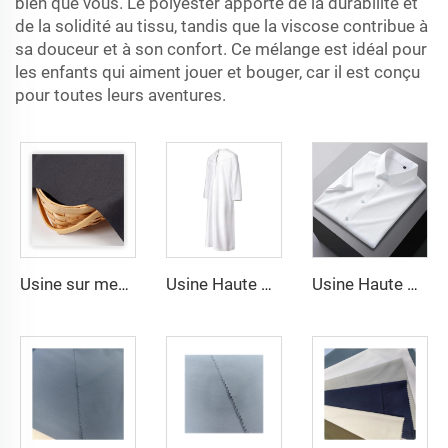
bien que vous. Le polyester apporte de la durabilité et
de la solidité au tissu, tandis que la viscose contribue à
sa douceur et à son confort. Ce mélange est idéal pour
les enfants qui aiment jouer et bouger, car il est conçu
pour toutes leurs aventures.
Usine sur mesure poids léger tissu TR confortable Moyen-Orient disponible en plusieurs couleurs tissu uni twill chemises robes
Usine Haute qualité TR tissu twill Moyen-Orient ensemble de robe pour hommes tissu chemise léger
Usine Haute qualité TR tissu twill uni Moyen-Orient ensemble de robe pour hommes tissu chemise léger