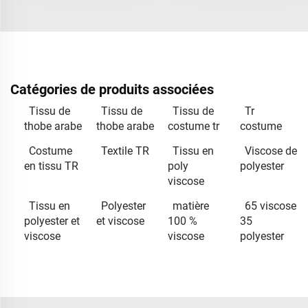
Catégories de produits associées
Tissu de
Tissu de
Tissu de
Tr
thobe arabe
thobe arabe
costume tr
costume
Costume
Textile TR
Tissu en
Viscose de
en tissu TR
poly
polyester
viscose
Tissu en
Polyester
matière
65 viscose
polyester et
et viscose
100 %
35
viscose
viscose
polyester